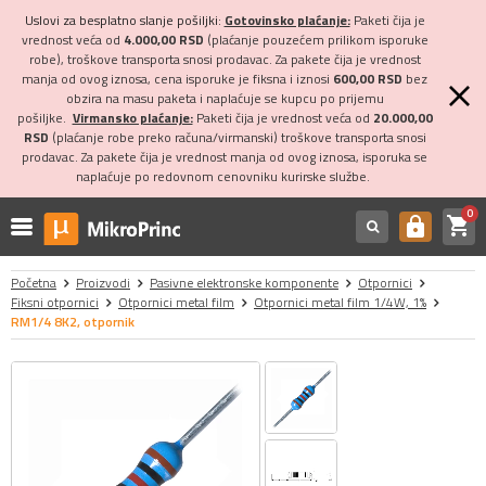
Uslovi za besplatno slanje pošiljki:
Gotovinsko plaćanje:
Paketi čija je
vrednost veća od
4.000,00 RSD
(plaćanje pouzećem prilikom isporuke
robe), troškove transporta snosi prodavac. Za pakete čija je vrednost
manja od ovog iznosa, cena isporuke je fiksna i iznosi
600,00 RSD
bez
obzira na masu paketa i naplaćuje se kupcu po prijemu
pošiljke.
Virmansko plaćanje:
Paketi čija je vrednost veća od
20.000,00
RSD
(plaćanje robe preko računa/virmanski) troškove transporta snosi
prodavac. Za pakete čija je vrednost manja od ovog iznosa, isporuka se
naplaćuje po redovnom cenovniku kurirske službe.
0
shopping_cart
https
Početna
Proizvodi
Pasivne elektronske komponente
Otpornici
Fiksni otpornici
Otpornici metal film
Otpornici metal film 1/4W, 1%
RM1/4 8K2, otpornik