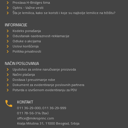
Proslava H-Bridges tima
Optris - Važne vesti
Šta je lemilica, kako se koristi i koje su najbolje lemilice na tržištu?
INFORMACIJE
Kodeks ponašanja
Odustanak-saobraznost-reklamacije
Odluke o akcijama
Uslovi korišćenja
Politika privatnosti
NAČIN POSLOVANJA
Uputstvo za online naručivanje proizvoda
Načini plaćanja
Dostava I preuzimanje robe
Dokument za evidentiranje poslovnih partnera
Potvrda o izvršenom evidentiranju za PDV
KONTAKT
011 36-29-000; 011 36-29-999
011 78-56-314 (fax)
office@mikroprinc.com
Kralja Milutina 31, 11000 Beograd, Srbija