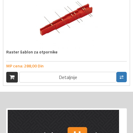
Raster šablon za otpornike
MP cena:
288,
00
Din
Detaljnije