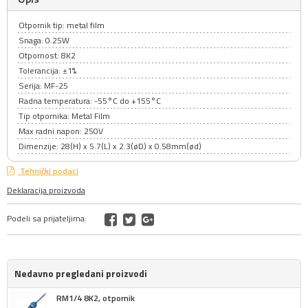
Otpornik tip: metal film
Snaga: 0.25W
Otpornost: 8K2
Tolerancija: ±1%
Serija: MF-25
Radna temperatura: -55°C do +155°C
Tip otpornika: Metal Film
Max radni napon: 250V
Dimenzije: 28(H) x 5.7(L) x 2.3(øD) x 0.58mm(ød)
Tehnički podaci
Deklaracija proizvoda
Podeli sa prijateljima:
Nedavno pregledani proizvodi
RM1/4 8K2, otpornik