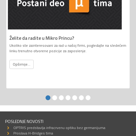
Želite da radite u Mikro Princu?
Ukoliko ste zainteresovani za rad u našoj firmi, pogledajte na sledećem
linku trenutno otvorene pozicije za zaposlenje.
Opširnije...
POSLEDNJE NOVOSTI
OPTRIS predstavlja infracrvenu optiku bez germanijuma
Proslava H-Bridges tima