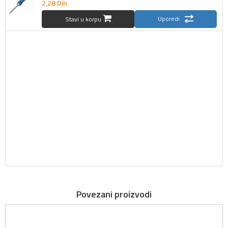
2,
28
Din
Uporedi
Stavi u korpu
Povezani proizvodi