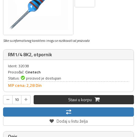
Slike su informativnog karaktera i mogu se razlikovati od proizvoda
RM1/4 8K2, otpornik
Ident: 32038
Proizođač:
Cinetech
Status:
proizvod je dostupan
MP cena: 2,
28
Din
Stavi u korpu
Dodaj u listu želja
Opis