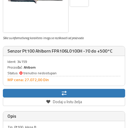
Slike su informativnog karaktera i mogu se razlikovati od proizvoda
Senzor Pt100 Ahlborn FPA106L0100H -70 do +500°C
Ident: 34159
Proizođač:
Ahlborn
Status:
trenutno nedostupan
MP cena: 27.072,
00
Din
Dodaj u listu želja
Opis
Tip: Pt100, klasa B