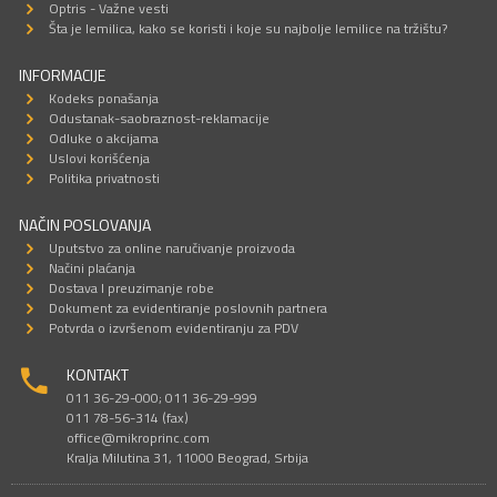
Optris - Važne vesti
Šta je lemilica, kako se koristi i koje su najbolje lemilice na tržištu?
INFORMACIJE
Kodeks ponašanja
Odustanak-saobraznost-reklamacije
Odluke o akcijama
Uslovi korišćenja
Politika privatnosti
NAČIN POSLOVANJA
Uputstvo za online naručivanje proizvoda
Načini plaćanja
Dostava I preuzimanje robe
Dokument za evidentiranje poslovnih partnera
Potvrda o izvršenom evidentiranju za PDV
KONTAKT
011 36-29-000; 011 36-29-999
011 78-56-314 (fax)
office@mikroprinc.com
Kralja Milutina 31, 11000 Beograd, Srbija