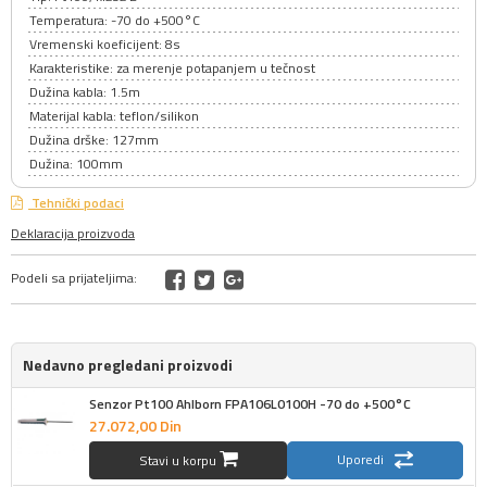
Temperatura: -70 do +500°C
Vremenski koeficijent: 8s
Karakteristike: za merenje potapanjem u tečnost
Dužina kabla: 1.5m
Materijal kabla: teflon/silikon
Dužina drške: 127mm
Dužina: 100mm
Tehnički podaci
Deklaracija proizvoda
Podeli sa prijateljima:
Nedavno pregledani proizvodi
Senzor Pt100 Ahlborn FPA106L0100H -70 do +500°C
27.072,
00
Din
Uporedi
Stavi u korpu