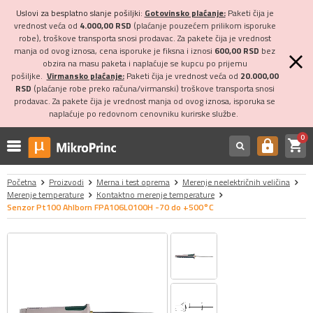
Uslovi za besplatno slanje pošiljki:
Gotovinsko plaćanje:
Paketi čija je
vrednost veća od
4.000,00 RSD
(plaćanje pouzećem prilikom isporuke
robe), troškove transporta snosi prodavac. Za pakete čija je vrednost
manja od ovog iznosa, cena isporuke je fiksna i iznosi
600,00 RSD
bez
obzira na masu paketa i naplaćuje se kupcu po prijemu
pošiljke.
Virmansko plaćanje:
Paketi čija je vrednost veća od
20.000,00
RSD
(plaćanje robe preko računa/virmanski) troškove transporta snosi
prodavac. Za pakete čija je vrednost manja od ovog iznosa, isporuka se
naplaćuje po redovnom cenovniku kurirske službe.
0
shopping_cart
https
Početna
Proizvodi
Merna i test oprema
Merenje neelektričnih veličina
Merenje temperature
Kontaktno merenje temperature
Senzor Pt100 Ahlborn FPA106L0100H -70 do +500°C