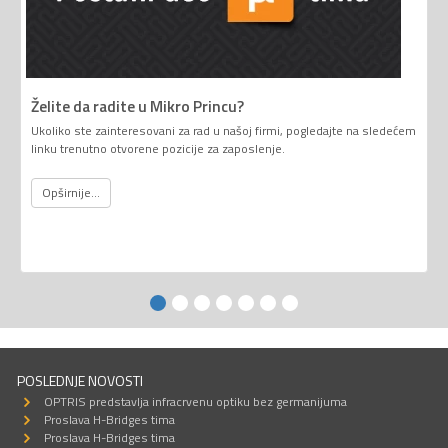
Želite da radite u Mikro Princu?
Ukoliko ste zainteresovani za rad u našoj firmi, pogledajte na sledećem
linku trenutno otvorene pozicije za zaposlenje.
Opširnije...
POSLEDNJE NOVOSTI
OPTRIS predstavlja infracrvenu optiku bez germanijuma
Proslava H-Bridges tima
Proslava H-Bridges tima