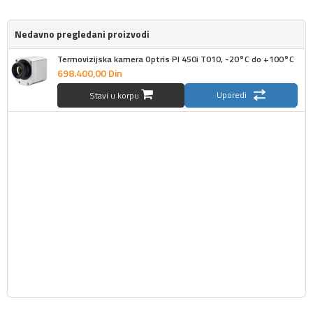
Nedavno pregledani proizvodi
Termovizijska kamera Optris PI 450i T010, -20°C do +100°C
698.400,
00
Din
Uporedi
Stavi u korpu