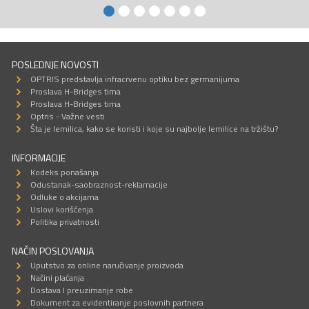
POSLEDNJE NOVOSTI
OPTRIS predstavlja infracrvenu optiku bez germanijuma
Proslava H-Bridges tima
Proslava H-Bridges tima
Optris - Važne vesti
Šta je lemilica, kako se koristi i koje su najbolje lemilice na tržištu?
INFORMACIJE
Kodeks ponašanja
Odustanak-saobraznost-reklamacije
Odluke o akcijama
Uslovi korišćenja
Politika privatnosti
NAČIN POSLOVANJA
Uputstvo za online naručivanje proizvoda
Načini plaćanja
Dostava I preuzimanje robe
Dokument za evidentiranje poslovnih partnera