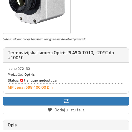
Slike su informativnog karaktera i mogu se razlikovati od proizvoda
Termovizijska kamera Optris PI 450i T010, -20°C do
+100°C
Ident: 072130
Proizođač:
Optris
Status:
trenutno nedostupan
MP cena: 698.400,
00
Din
Dodaj u listu želja
Opis