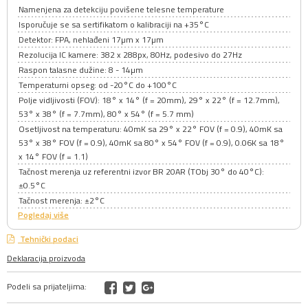
Namenjena za detekciju povišene telesne temperature
Isporučuje se sa sertifikatom o kalibraciji na +35°C
Detektor: FPA, nehlađeni 17µm x 17µm
Rezolucija IC kamere: 382 x 288px, 80Hz, podesivo do 27Hz
Raspon talasne dužine: 8 - 14µm
Temperaturni opseg: od -20°C do +100°C
Polje vidljivosti (FOV): 18° x 14° (f = 20mm), 29° x 22° (f = 12.7mm),
53° x 38° (f = 7.7mm), 80° x 54° (f = 5.7 mm)
Osetljivost na temperaturu: 40mK sa 29° x 22° FOV (f = 0.9), 40mK sa
53° x 38° FOV (f = 0.9), 40mK sa 80° x 54° FOV (f = 0.9), 0.06K sa 18°
x 14° FOV (f = 1.1)
Tačnost merenja uz referentni izvor BR 20AR (TObj 30° do 40°C):
±0.5°C
Tačnost merenja: ±2°C
Pogledaj više
Tehnički podaci
Deklaracija proizvoda
Podeli sa prijateljima: