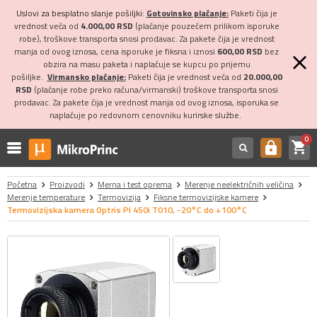
Uslovi za besplatno slanje pošiljki:
Gotovinsko plaćanje:
Paketi čija je
vrednost veća od
4.000,00 RSD
(plaćanje pouzećem prilikom isporuke
robe), troškove transporta snosi prodavac. Za pakete čija je vrednost
manja od ovog iznosa, cena isporuke je fiksna i iznosi
600,00 RSD
bez
obzira na masu paketa i naplaćuje se kupcu po prijemu
pošiljke.
Virmansko plaćanje:
Paketi čija je vrednost veća od
20.000,00
RSD
(plaćanje robe preko računa/virmanski) troškove transporta snosi
prodavac. Za pakete čija je vrednost manja od ovog iznosa, isporuka se
naplaćuje po redovnom cenovniku kurirske službe.
0
shopping_cart
https
Početna
Proizvodi
Merna i test oprema
Merenje neelektričnih veličina
Merenje temperature
Termovizija
Fiksne termovizijske kamere
Termovizijska kamera Optris PI 450i T010, -20°C do +100°C