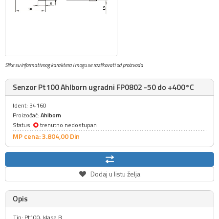
Slike su informativnog karaktera i mogu se razlikovati od proizvoda
Senzor Pt100 Ahlborn ugradni FP0802 -50 do +400°C
Ident: 34160
Proizođač:
Ahlborn
Status:
trenutno nedostupan
MP cena: 3.804,
00
Din
Dodaj u listu želja
Opis
Tip: Pt100, klasa B