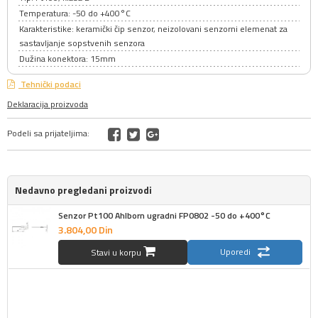
Temperatura: -50 do +400°C
Karakteristike: keramički čip senzor, neizolovani senzorni elemenat za
sastavljanje sopstvenih senzora
Dužina konektora: 15mm
Tehnički podaci
Deklaracija proizvoda
Podeli sa prijateljima:
Nedavno pregledani proizvodi
Senzor Pt100 Ahlborn ugradni FP0802 -50 do +400°C
3.804,
00
Din
Uporedi
Stavi u korpu