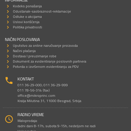
Kodeks ponašanja
Odustanak-saobraznost-reklamacije
Odluke o akcijama
Uslovi korišćenja
Politika privatnosti
NAČIN POSLOVANJA
Uputstvo za online naručivanje proizvoda
Načini plaćanja
Dostava I preuzimanje robe
Dokument za evidentiranje poslovnih partnera
Potvrda o izvršenom evidentiranju za PDV
KONTAKT
011 36-29-000; 011 36-29-999
011 78-56-314 (fax)
office@mikroprinc.com
Kralja Milutina 31, 11000 Beograd, Srbija
RADNO VREME
Maloprodaja:
radni dani 8-17h, subota 9-15h, nedeljom ne radi