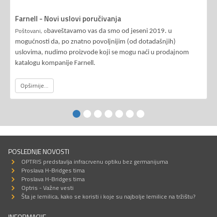
Farnell - Novi uslovi poručivanja
Poštovani, o
baveštavamo vas da smo od jeseni 2019. u
mogućnosti da, po znatno povoljnijim (od dotadašnjih)
uslovima, nudimo proizvode koji se mogu naći u prodajnom
katalogu kompanije Farnell.
Opširnije...
POSLEDNJE NOVOSTI
OPTRIS predstavlja infracrvenu optiku bez germanijuma
Proslava H-Bridges tima
Proslava H-Bridges tima
Optris - Važne vesti
Šta je lemilica, kako se koristi i koje su najbolje lemilice na tržištu?
INFORMACIJE