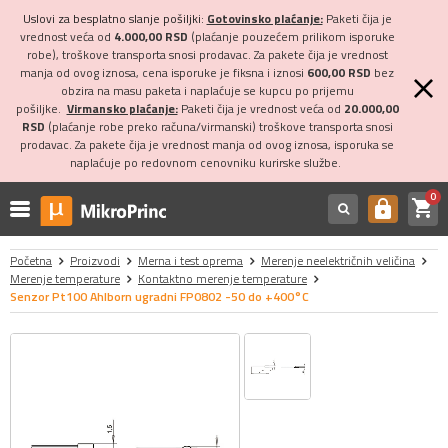
Uslovi za besplatno slanje pošiljki:
Gotovinsko plaćanje:
Paketi čija je
vrednost veća od
4.000,00 RSD
(plaćanje pouzećem prilikom isporuke
robe), troškove transporta snosi prodavac. Za pakete čija je vrednost
manja od ovog iznosa, cena isporuke je fiksna i iznosi
600,00 RSD
bez
obzira na masu paketa i naplaćuje se kupcu po prijemu
pošiljke.
Virmansko plaćanje:
Paketi čija je vrednost veća od
20.000,00
RSD
(plaćanje robe preko računa/virmanski) troškove transporta snosi
prodavac. Za pakete čija je vrednost manja od ovog iznosa, isporuka se
naplaćuje po redovnom cenovniku kurirske službe.
0
shopping_cart
https
Početna
Proizvodi
Merna i test oprema
Merenje neelektričnih veličina
Merenje temperature
Kontaktno merenje temperature
Senzor Pt100 Ahlborn ugradni FP0802 -50 do +400°C