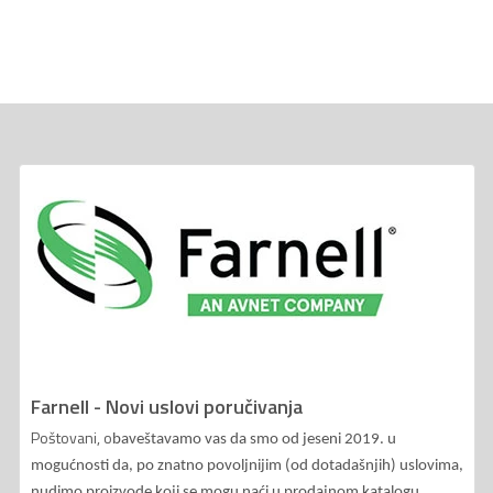
Farnell - Novi uslovi poručivanja
Poštovani, o
baveštavamo vas da smo od jeseni 2019. u
mogućnosti da, po znatno povoljnijim (od dotadašnjih) uslovima,
nudimo proizvode koji se mogu naći u prodajnom katalogu