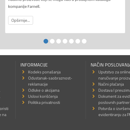
kompanije Farnell.
Opširnije...
INFORMACIJE
NAČIN POSLOVANJ
Kodeks ponašanja
Uputstvo za onlin
Odustanak-saobraznost-
naručivanje proiz
reklamacije
Načini plaćanja
a
Odluke o akcijama
Dostava I preuzim
a
Uslovi korišćenja
Dokument za evid
Politika privatnosti
poslovnih partner
oristi
Potvrda o izvrše
e na
evidentiranju za 