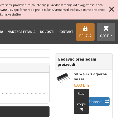
ta snosi prodavac. Za pakete čija je vrednost manja od ovog iznosa, cena
00,00 RSD
(plaćanje robe preko računa/virmanski) troškove transporta snosi
kurirske službe.
shopping_cart
https
MA
NAJČEŠĆA PITANJA
NOVOSTI
KONTAKT
PRIJAVA
0,
00
Din
Nedavno pregledani
proizvodi
SIL5/4 470, otporna
mreža
6,
00
Din
Stavi
u
Uporedi
korpu