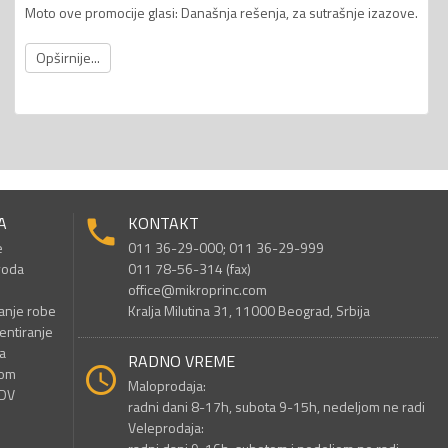
Moto ove promocije glasi: Današnja rešenja, za sutrašnje izazove.
Opširnije...
A
KONTAKT
e
011 36-29-000; 011 36-29-999
voda
011 78-56-314 (fax)
office@mikroprinc.com
anje robe
Kralja Milutina 31, 11000 Beograd, Srbija
entiranje
a
RADNO VREME
nom
Maloprodaja:
PDV
radni dani 8-17h, subota 9-15h, nedeljom ne radi
Veleprodaja: