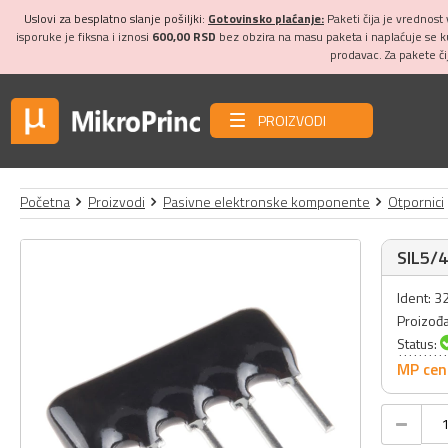
Uslovi za besplatno slanje pošiljki:
Gotovinsko plaćanje:
Paketi čija je vrednost
isporuke je fiksna i iznosi
600,00 RSD
bez obzira na masu paketa i naplaćuje se 
prodavac. Za pakete č
PROIZVODI
Početna
Proizvodi
Pasivne elektronske komponente
Otpornici
SIL5/4
Ident: 
Proizođ
Status:
MP cen