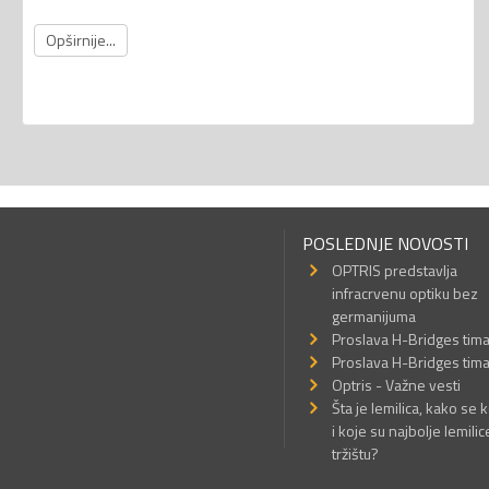
Opširnije...
POSLEDNJE NOVOSTI
OPTRIS predstavlja
infracrvenu optiku bez
germanijuma
Proslava H-Bridges tim
Proslava H-Bridges tim
Optris - Važne vesti
Šta je lemilica, kako se k
i koje su najbolje lemilic
tržištu?