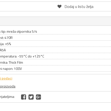
Dodaj u listu želja
 tip: mreža otpornika 5/4
st: 470R
ija: ±5%
RA5A
emperatura: -55°C do +125°C
rnika: Thick Film
ni napon: 100V
i podaci
a proizvoda
ijateljima: