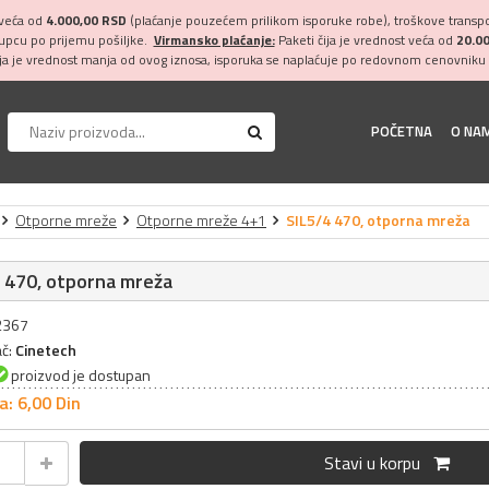
 veća od
4.000,00 RSD
(plaćanje pouzećem prilikom isporuke robe), troškove transpor
kupcu po prijemu pošiljke.
Virmansko plaćanje:
Paketi čija je vrednost veća od
20.0
ija je vrednost manja od ovog iznosa, isporuka se naplaćuje po redovnom cenovniku 
POČETNA
O NA
Otporne mreže
Otporne mreže 4+1
SIL5/4 470, otporna mreža
 470, otporna mreža
32367
ač:
Cinetech
proizvod je dostupan
a: 6,
00
Din
Stavi u korpu