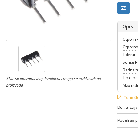
Opis
Otpornik
Otporno
Toleranc
Serija: 
Radna t
Tip otpo
Slike su informativnog karaktera i mogu se razlikovati od
proizvoda
Max rad
Tehničk
Deklaracij
Podeli sa pr