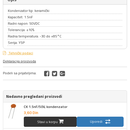
Kondenzator tip: keramički
Kapacitet: 1.5nF
Radni napon: 50VDC
Tolerancija: ±10%
Radna temperatura: -30 do +85°C
Serija: Y5P
Tehnički podaci
Deklaracija proizvoda
Podeli sa prijateljima:
Nedavno pregledani proizvodi
CK 1.5nF/50V, kondenzator
3,
60
Din
Uporedi
Stavi u korpu