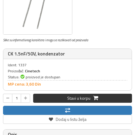
Slike su informativnog karaktera i mogu se razlikovati od proizvoda
CK 1.5nF/50V, kondenzator
Ident: 1337
Proizođač:
Cinetech
Status:
proizvod je dostupan
MP cena: 3,
60
Din
Stavi u korpu
Dodaj u listu želja
Opis