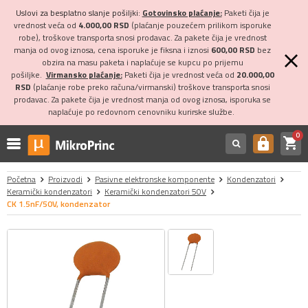
Uslovi za besplatno slanje pošiljki:
Gotovinsko plaćanje:
Paketi čija je
vrednost veća od
4.000,00 RSD
(plaćanje pouzećem prilikom isporuke
robe), troškove transporta snosi prodavac. Za pakete čija je vrednost
manja od ovog iznosa, cena isporuke je fiksna i iznosi
600,00 RSD
bez
obzira na masu paketa i naplaćuje se kupcu po prijemu
pošiljke.
Virmansko plaćanje:
Paketi čija je vrednost veća od
20.000,00
RSD
(plaćanje robe preko računa/virmanski) troškove transporta snosi
prodavac. Za pakete čija je vrednost manja od ovog iznosa, isporuka se
naplaćuje po redovnom cenovniku kurirske službe.
0
shopping_cart
https
Početna
Proizvodi
Pasivne elektronske komponente
Kondenzatori
Keramički kondenzatori
Keramički kondenzatori 50V
CK 1.5nF/50V, kondenzator