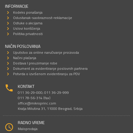
INFORMACIJE
Kodeks ponašanja
Odustanak-saobraznost-reklamacije
Odluke o akcijama
Uslovi korišćenja
Politika privatnosti
NAČIN POSLOVANJA
Uputstvo za online naručivanje proizvoda
Načini plaćanja
Dostava I preuzimanje robe
Dokument za evidentiranje poslovnih partnera
Potvrda o izvršenom evidentiranju za PDV
KONTAKT
011 36-29-000; 011 36-29-999
011 78-56-314 (fax)
office@mikroprinc.com
Kralja Milutina 31, 11000 Beograd, Srbija
RADNO VREME
Maloprodaja: