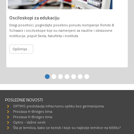
Osciloskopi za edukaciju
Dragi posetioci, pogledajte posebnu ponudu kompanije Rohde &
Schwarz i osciloskope koji su namenjeni za naučne i obrazovne
institucije, poput škola, fakulteta i instituta.
Opširnije...
POSLEDNJE NOVOSTI
OPTRIS predstavlja infracrvenu optiku bez germanijuma
Proslava H-Bridges tima
Proslava H-Bridges tima
Optris - Važne vesti
Šta je lemilica, kako se koristi i koje su najbolje lemilice na tržištu?