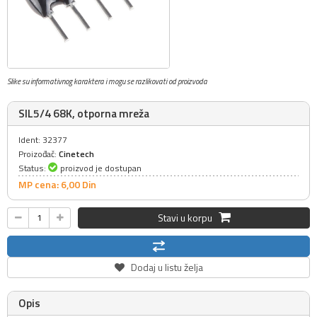
Slike su informativnog karaktera i mogu se razlikovati od proizvoda
SIL5/4 68K, otporna mreža
Ident: 32377
Proizođač:
Cinetech
Status:
proizvod je dostupan
MP cena: 6,
00
Din
Stavi u korpu
Dodaj u listu želja
Opis