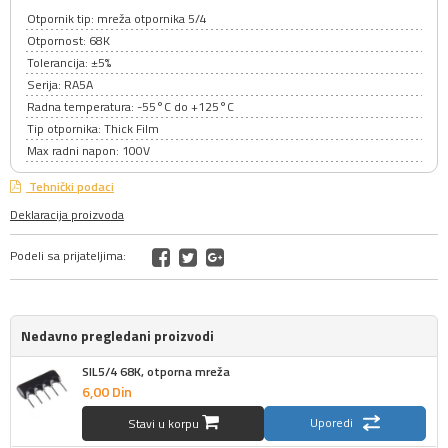
Otpornik tip: mreža otpornika 5/4
Otpornost: 68K
Tolerancija: ±5%
Serija: RA5A
Radna temperatura: -55°C do +125°C
Tip otpornika: Thick Film
Max radni napon: 100V
Tehnički podaci
Deklaracija proizvoda
Podeli sa prijateljima:
Nedavno pregledani proizvodi
SIL5/4 68K, otporna mreža
6,
00
Din
Uporedi
Stavi u korpu