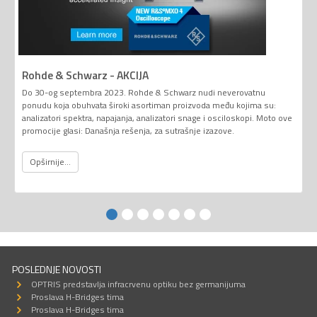
Rohde & Schwarz - AKCIJA
Do 30-og septembra 2023. Rohde & Schwarz nudi neverovatnu
ponudu koja obuhvata široki asortiman proizvoda među kojima su:
analizatori spektra, napajanja, analizatori snage i osciloskopi. Moto ove
promocije glasi: Današnja rešenja, za sutrašnje izazove.
Opširnije...
POSLEDNJE NOVOSTI
OPTRIS predstavlja infracrvenu optiku bez germanijuma
Proslava H-Bridges tima
Proslava H-Bridges tima