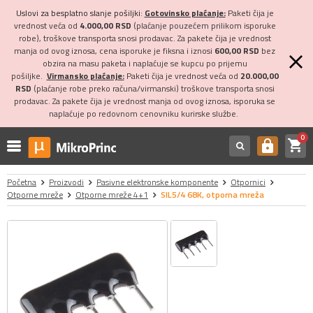
Uslovi za besplatno slanje pošiljki:
Gotovinsko plaćanje:
Paketi čija je
vrednost veća od
4.000,00 RSD
(plaćanje pouzećem prilikom isporuke
robe), troškove transporta snosi prodavac. Za pakete čija je vrednost
manja od ovog iznosa, cena isporuke je fiksna i iznosi
600,00 RSD
bez
obzira na masu paketa i naplaćuje se kupcu po prijemu
pošiljke.
Virmansko plaćanje:
Paketi čija je vrednost veća od
20.000,00
RSD
(plaćanje robe preko računa/virmanski) troškove transporta snosi
prodavac. Za pakete čija je vrednost manja od ovog iznosa, isporuka se
naplaćuje po redovnom cenovniku kurirske službe.
0
shopping_cart
https
Početna
Proizvodi
Pasivne elektronske komponente
Otpornici
Otporne mreže
Otporne mreže 4+1
SIL5/4 68K, otporna mreža