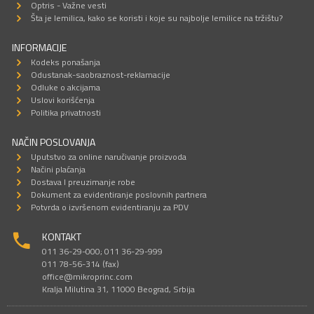
Optris - Važne vesti
Šta je lemilica, kako se koristi i koje su najbolje lemilice na tržištu?
INFORMACIJE
Kodeks ponašanja
Odustanak-saobraznost-reklamacije
Odluke o akcijama
Uslovi korišćenja
Politika privatnosti
NAČIN POSLOVANJA
Uputstvo za online naručivanje proizvoda
Načini plaćanja
Dostava I preuzimanje robe
Dokument za evidentiranje poslovnih partnera
Potvrda o izvršenom evidentiranju za PDV
KONTAKT
011 36-29-000; 011 36-29-999
011 78-56-314 (fax)
office@mikroprinc.com
Kralja Milutina 31, 11000 Beograd, Srbija