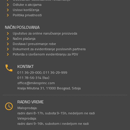
Odluke o akcijama
Uslovi korišćenja
Politika privatnosti
NAČIN POSLOVANJA
Uputstvo za online naručivanje proizvoda
Načini plaćanja
Dostava I preuzimanje robe
Dokument za evidentiranje poslovnih partnera
Potvrda o izvršenom evidentiranju za PDV
KONTAKT
011 36-29-000; 011 36-29-999
011 78-56-314 (fax)
office@mikroprinc.com
Kralja Milutina 31, 11000 Beograd, Srbija
RADNO VREME
Maloprodaja:
radni dani 8-17h, subota 9-15h, nedeljom ne radi
Veleprodaja:
radni dani 9-16h, subotom i nedeljom ne radi