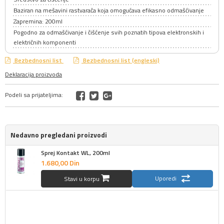
Baziran na mešavini rastvarača koja omogućava efikasno odmašćivanje
Zapremina: 200ml
Pogodno za odmašćivanje i čišćenje svih poznatih tipova elektronskih i
električnih komponenti
Bezbednosni list
Bezbednosni list (engleski)
Deklaracija proizvoda
Podeli sa prijateljima:
Nedavno pregledani proizvodi
Sprej Kontakt WL, 200ml
1.680,
00
Din
Uporedi
Stavi u korpu