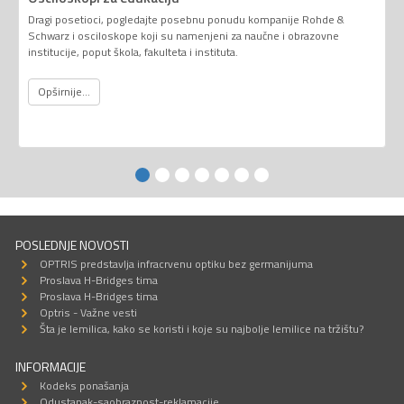
Dragi posetioci, pogledajte posebnu ponudu kompanije Rohde &
Schwarz i osciloskope koji su namenjeni za naučne i obrazovne
institucije, poput škola, fakulteta i instituta.
Opširnije...
POSLEDNJE NOVOSTI
OPTRIS predstavlja infracrvenu optiku bez germanijuma
Proslava H-Bridges tima
Proslava H-Bridges tima
Optris - Važne vesti
Šta je lemilica, kako se koristi i koje su najbolje lemilice na tržištu?
INFORMACIJE
Kodeks ponašanja
Odustanak-saobraznost-reklamacije