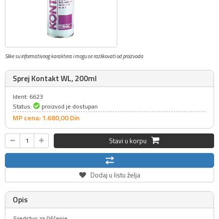
Slike su informativnog karaktera i mogu se razlikovati od proizvoda
Sprej Kontakt WL, 200ml
Ident: 6623
Status:
proizvod je dostupan
MP cena: 1.680,
00
Din
Stavi u korpu
Dodaj u listu želja
Opis
Sredstvo za čišćenje