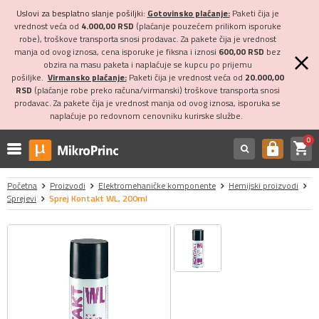
Uslovi za besplatno slanje pošiljki:
Gotovinsko plaćanje:
Paketi čija je
vrednost veća od
4.000,00 RSD
(plaćanje pouzećem prilikom isporuke
robe), troškove transporta snosi prodavac. Za pakete čija je vrednost
manja od ovog iznosa, cena isporuke je fiksna i iznosi
600,00 RSD
bez
obzira na masu paketa i naplaćuje se kupcu po prijemu
pošiljke.
Virmansko plaćanje:
Paketi čija je vrednost veća od
20.000,00
RSD
(plaćanje robe preko računa/virmanski) troškove transporta snosi
prodavac. Za pakete čija je vrednost manja od ovog iznosa, isporuka se
naplaćuje po redovnom cenovniku kurirske službe.
0
shopping_cart
https
Početna
Proizvodi
Elektromehaničke komponente
Hemijski proizvodi
Sprejevi
Sprej Kontakt WL, 200ml