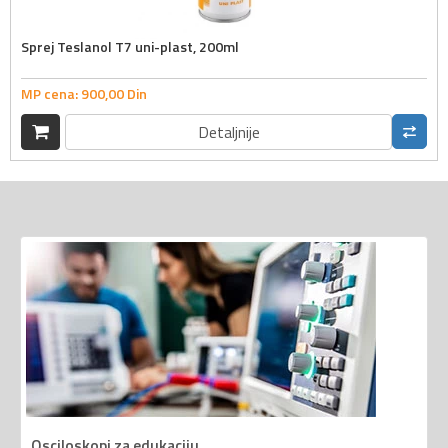
Sprej Teslanol T7 uni-plast, 200ml
MP cena:
900,
00
Din
Detaljnije
Osciloskopi za edukaciju