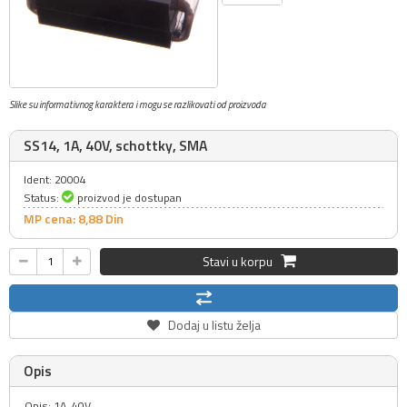
Slike su informativnog karaktera i mogu se razlikovati od proizvoda
SS14, 1A, 40V, schottky, SMA
Ident: 20004
Status:
proizvod je dostupan
MP cena: 8,
88
Din
Stavi u korpu
Dodaj u listu želja
Opis
Opis: 1A, 40V