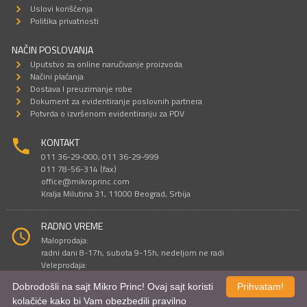
Uslovi korišćenja
Politika privatnosti
NAČIN POSLOVANJA
Uputstvo za online naručivanje proizvoda
Načini plaćanja
Dostava I preuzimanje robe
Dokument za evidentiranje poslovnih partnera
Potvrda o izvršenom evidentiranju za PDV
KONTAKT
011 36-29-000; 011 36-29-999
011 78-56-314 (fax)
office@mikroprinc.com
Kralja Milutina 31, 11000 Beograd, Srbija
RADNO VREME
Maloprodaja:
radni dani 8-17h, subota 9-15h, nedeljom ne radi
Veleprodaja:
radni dani 9-16h, subotom i nedeljom ne radi
Dobrodošli na sajt Mikro Princ! Ovaj sajt koristi
Prihvatam!
kolačiće kako bi Vam obezbedili pravilno