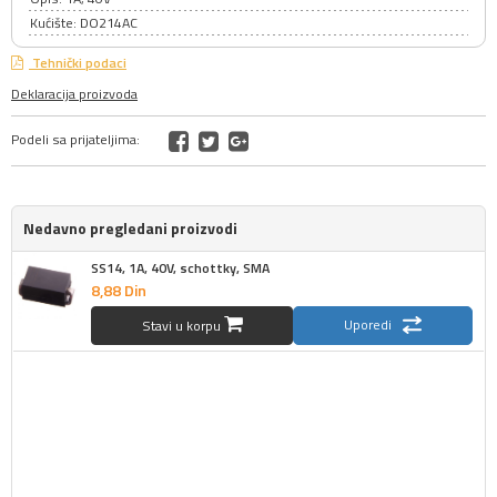
Kućište: DO214AC
Tehnički podaci
Deklaracija proizvoda
Podeli sa prijateljima:
Nedavno pregledani proizvodi
SS14, 1A, 40V, schottky, SMA
8,
88
Din
Uporedi
Stavi u korpu