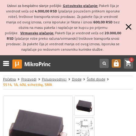
Uslovi za besplatno slanje pošiljki:
Gotovinsko plaćanje:
Paketi čija je
vrednost veća od
4.000,00 RSD
(plaćanje pouzećem prilikom isporuke
robe), troškove transporta snosi prodavac. Za pakete čija je vrednost
manja od ovog iznosa, cena isporuke je fiksna i iznosi
600,00 RSD
bez
obzira na masu paketa i naplaćuje se kupcu po prijemu
pošiljke.
Virmansko plaćanje:
Paketi čija je vrednost veća od
20.000,00
RSD
(plaćanje robe preko računa/virmanski) troškove transporta snosi
prodavac. Za pakete čija je vrednost manja od ovog iznosa, isporuka se
naplaćuje po redovnom cenovniku kurirske službe.
0
shopping_cart
https
Početna
Proizvodi
Poluprovodnici
Diode
Šotki diode
SS14, 1A, 40V, schottky, SMA