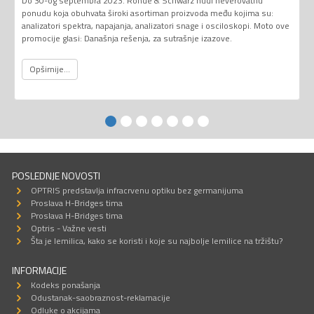
Do 30-og septembra 2023. Rohde & Schwarz nudi neverovatnu
ponudu koja obuhvata široki asortiman proizvoda među kojima su:
analizatori spektra, napajanja, analizatori snage i osciloskopi. Moto ove
promocije glasi: Današnja rešenja, za sutrašnje izazove.
Opširnije...
POSLEDNJE NOVOSTI
OPTRIS predstavlja infracrvenu optiku bez germanijuma
Proslava H-Bridges tima
Proslava H-Bridges tima
Optris - Važne vesti
Šta je lemilica, kako se koristi i koje su najbolje lemilice na tržištu?
INFORMACIJE
Kodeks ponašanja
Odustanak-saobraznost-reklamacije
Odluke o akcijama