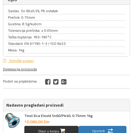
Sastav: Sn 60±0,5%, Pb ostatak
Prečnik: 0.75mm
Gustina: 8.5g/kubcm
Tolerancija prečnika: ± 0.05mm
Tačka topljenja: 183-190°C
Standard: EN 61190-1-3 / ISO 9453
Masa: 1kg
Tehnički podaci
Deklaracija proizvoda
Podeli sa prijateljima:
Nedavno pregledani proizvodi
Tinol žica Elsold Sn60/Pb40, 0.75mm 1kg
10.080,
00
Din
Uporedi
Stavi u korpu