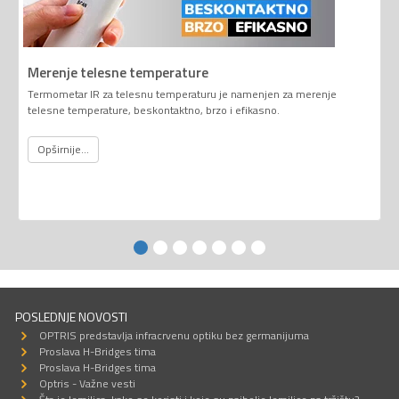
Merenje telesne temperature
Termometar IR za telesnu temperaturu je namenjen za merenje
telesne temperature, beskontaktno, brzo i efikasno.
Opširnije...
POSLEDNJE NOVOSTI
OPTRIS predstavlja infracrvenu optiku bez germanijuma
Proslava H-Bridges tima
Proslava H-Bridges tima
Optris - Važne vesti