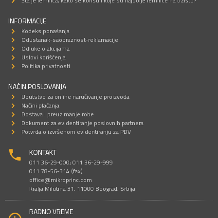
Šta je lemilica, kako se koristi i koje su najbolje lemilice na tržištu?
INFORMACIJE
Kodeks ponašanja
Odustanak-saobraznost-reklamacije
Odluke o akcijama
Uslovi korišćenja
Politika privatnosti
NAČIN POSLOVANJA
Uputstvo za online naručivanje proizvoda
Načini plaćanja
Dostava I preuzimanje robe
Dokument za evidentiranje poslovnih partnera
Potvrda o izvršenom evidentiranju za PDV
KONTAKT
011 36-29-000; 011 36-29-999
011 78-56-314 (fax)
office@mikroprinc.com
Kralja Milutina 31, 11000 Beograd, Srbija
RADNO VREME