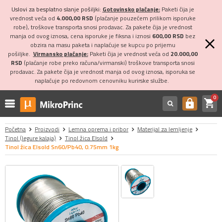
Uslovi za besplatno slanje pošiljki:
Gotovinsko plaćanje:
Paketi čija je
vrednost veća od
4.000,00 RSD
(plaćanje pouzećem prilikom isporuke
robe), troškove transporta snosi prodavac. Za pakete čija je vrednost
manja od ovog iznosa, cena isporuke je fiksna i iznosi
600,00 RSD
bez
obzira na masu paketa i naplaćuje se kupcu po prijemu
pošiljke.
Virmansko plaćanje:
Paketi čija je vrednost veća od
20.000,00
RSD
(plaćanje robe preko računa/virmanski) troškove transporta snosi
prodavac. Za pakete čija je vrednost manja od ovog iznosa, isporuka se
naplaćuje po redovnom cenovniku kurirske službe.
0
shopping_cart
https
Početna
Proizvodi
Lemna oprema i pribor
Materijal za lemljenje
Tinol (legure kalaja)
Tinol žica Elsold
Tinol žica Elsold Sn60/Pb40, 0.75mm 1kg