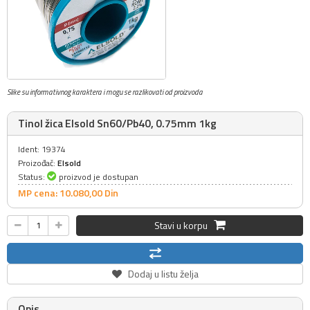
Slike su informativnog karaktera i mogu se razlikovati od proizvoda
Tinol žica Elsold Sn60/Pb40, 0.75mm 1kg
Ident: 19374
Proizođač:
Elsold
Status:
proizvod je dostupan
MP cena: 10.080,
00
Din
Stavi u korpu
Dodaj u listu želja
Opis