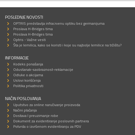
POSLEDNJE NOVOSTI
OPTRIS predstavlja infracrvenu optiku bez germanijuma
Proslava H-Bridges tima
Proslava H-Bridges tima
Optris - Važne vesti
Šta je lemilica, kako se koristi i koje su najbolje lemilice na tržištu?
INFORMACIJE
Kodeks ponašanja
Odustanak-saobraznost-reklamacije
Odluke o akcijama
Uslovi korišćenja
Politika privatnosti
NAČIN POSLOVANJA
Uputstvo za online naručivanje proizvoda
Načini plaćanja
Dostava I preuzimanje robe
Dokument za evidentiranje poslovnih partnera
Potvrda o izvršenom evidentiranju za PDV