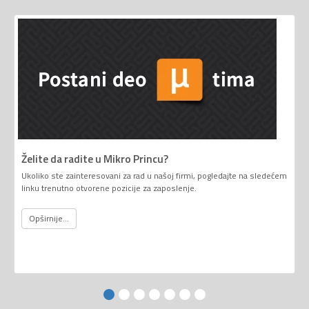
Želite da radite u Mikro Princu?
Ukoliko ste zainteresovani za rad u našoj firmi, pogledajte na sledećem
linku trenutno otvorene pozicije za zaposlenje.
Opširnije...