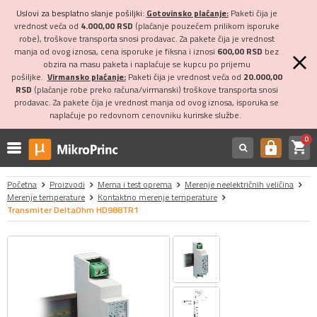
Uslovi za besplatno slanje pošiljki:
Gotovinsko plaćanje:
Paketi čija je
vrednost veća od
4.000,00 RSD
(plaćanje pouzećem prilikom isporuke
robe), troškove transporta snosi prodavac. Za pakete čija je vrednost
manja od ovog iznosa, cena isporuke je fiksna i iznosi
600,00 RSD
bez
obzira na masu paketa i naplaćuje se kupcu po prijemu
pošiljke.
Virmansko plaćanje:
Paketi čija je vrednost veća od
20.000,00
RSD
(plaćanje robe preko računa/virmanski) troškove transporta snosi
prodavac. Za pakete čija je vrednost manja od ovog iznosa, isporuka se
naplaćuje po redovnom cenovniku kurirske službe.
0
shopping_cart
https
Početna
Proizvodi
Merna i test oprema
Merenje neelektričnih veličina
Merenje temperature
Kontaktno merenje temperature
Transmiter DeltaOhm HD988TR1