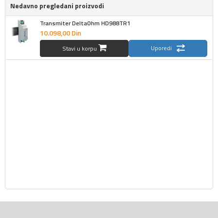
Nedavno pregledani proizvodi
Transmiter DeltaOhm HD988TR1
10.098,
00
Din
Uporedi
Stavi u korpu