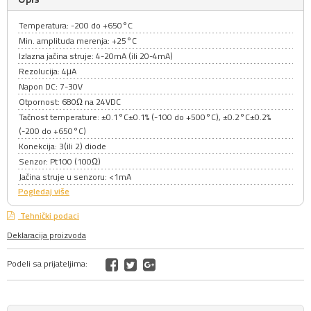
Temperatura: -200 do +650°C
Min. amplituda merenja: +25°C
Izlazna jačina struje: 4-20mA (ili 20-4mA)
Rezolucija: 4μA
Napon DC: 7-30V
Otpornost: 680Ω na 24VDC
Tačnost temperature: ±0.1°C±0.1% (-100 do +500°C), ±0.2°C±0.2%
(-200 do +650°C)
Konekcija: 3(ili 2) diode
Senzor: Pt100 (100Ω)
Jačina struje u senzoru: <1mA
Pogledaj više
Tehnički podaci
Deklaracija proizvoda
Podeli sa prijateljima: