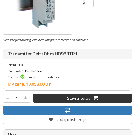
Slike su informativnog karaktera i mogu se razlikovati od proizvoda
Transmiter DeltaOhm HD988TR1
Ident: 19019
Proizođač:
DeltaOhm
Status:
proizvod je dostupan
MP cena: 10.098,
00
Din
Stavi u korpu
Dodaj u listu želja
Opis