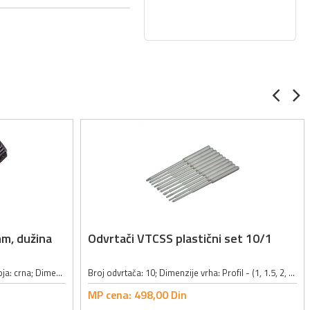
mm, dužina
Odvrtači VTCSS plastični set 10/1
Osovina za trimer potenciometar; Boja: crna; Dimenzije: (L)18.2 x (L1)8.0 x (L2)11.7mm;
Broj odvrtača: 10; Dimenzije vrha: Profil - (1, 1.5, 2, 4mm), Profil + (2.5, 3mm), Šestougaoni (2, 2.5mm), Pravougaoni (1.5x1.5, 2x2mm); Dužina: 115mm; Materijal: plastika;
MP cena:
498,
00
Din