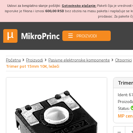
Uslovi za besplatno slanje pošiljki:
Gotovinsko plaćanje:
Paketi čija je vrednost
isporuke je fiksna i iznosi
600,00 RSD
bez obzira na masu paketa i naplaćuje se 
prodavac. Za pakete č
PROIZVODI
Početna
Proizvodi
Pasivne elektronske komponente
Otpornici
Trimer pot 15mm 10K, ležeći
Trimer
Ident: 6
Proizođ
Status:
MP cen