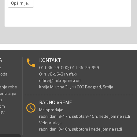
Opširnije...
A
KONTAKT
e
011 36-29-000; 011 36-29-999
voda
011 78-56-314 (fax)
office@mikroprinc.com
anje robe
Kralja Milutina 31, 11000 Beograd, Srbija
entiranje
a
RADNO VREME
nom
Maloprodaja:
PDV
radni dani 8-17h, subota 9-15h, nedeljom ne radi
Veleprodaja:
radni dani 9-16h, subotom i nedeljom ne radi