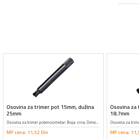
Osovina za trimer pot 15mm, dužina
Osovina za 
25mm
18.7mm
Osovina za trimer potenciometar; Boja: crna; Dimenzije: (L)31.5 x (L1)8.0 x (L2)25.0mm;
MP cena:
11,
52
Din
MP cena:
11,