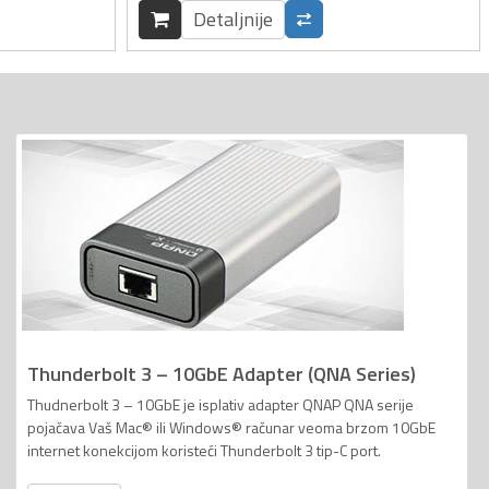
Detaljnije
Thunderbolt 3 – 10GbE Adapter (QNA Series)
Thudnerbolt 3 – 10GbE je isplativ adapter QNAP QNA serije
pojačava Vaš Mac® ili Windows® računar veoma brzom 10GbE
internet konekcijom koristeći Thunderbolt 3 tip-C port.