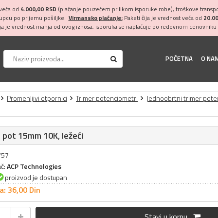
 veća od
4.000,00 RSD
(plaćanje pouzećem prilikom isporuke robe), troškove transpor
kupcu po prijemu pošiljke.
Virmansko plaćanje:
Paketi čija je vrednost veća od
20.0
ija je vrednost manja od ovog iznosa, isporuka se naplaćuje po redovnom cenovniku 
POČETNA
O NA
Promenljivi otpornici
Trimer potenciometri
Jednoobrtni trimer pote
 pot 15mm 10K, ležeći
757
ač:
ACP Technologies
proizvod je dostupan
a: 36,
00
Din
Stavi u korpu