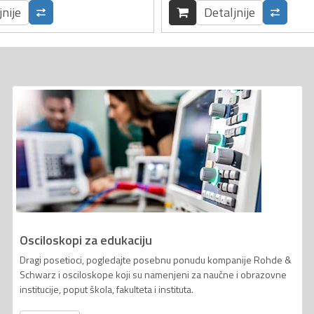
jnije
Detaljnije
Osciloskopi za edukaciju
Dragi posetioci, pogledajte posebnu ponudu kompanije Rohde &
Schwarz i osciloskope koji su namenjeni za naučne i obrazovne
institucije, poput škola, fakulteta i instituta.