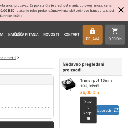
ta snosi prodavac. Za pakete čija je vrednost manja od ovog iznosa, cena
00,00 RSD
(plaćanje robe preko računa/virmanski) troškove transporta snosi
kurirske službe.
shopping_cart
https
MA
NAJČEŠĆA PITANJA
NOVOSTI
KONTAKT
PRIJAVA
0,
00
Din
nciometri
Nedavno pregledani
proizvodi
Trimer pot 15mm
10K, ležeći
36,
00
Din
Stavi
u
Uporedi
korpu