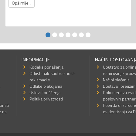
Opširnije...
INFORMACIJE
NAČIN POSLOVANJ
Kodeks ponašanja
Uputstvo za onlin
Odustanak-saobraznost-
naručivanje proiz
reklamacije
Načini plaćanja
a
Odluke o akcijama
Dostava I preuzim
a
Uslovi korišćenja
Dokument za evid
Politika privatnosti
poslovnih partner
oristi
Potvrda o izvrše
e na
evidentiranju za 