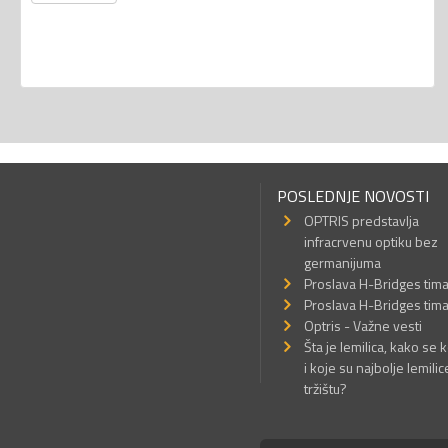
POSLEDNJE NOVOSTI
OPTRIS predstavlja
infracrvenu optiku bez
germanijuma
Proslava H-Bridges tim
Proslava H-Bridges tim
Optris - Važne vesti
Šta je lemilica, kako se k
i koje su najbolje lemilic
tržištu?