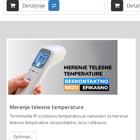
Detaljnije
Detal
Merenje telesne temperature
Termometar IR za telesnu temperaturu je namenjen za merenje
telesne temperature, beskontaktno, brzo i efikasno.
Opširnije...