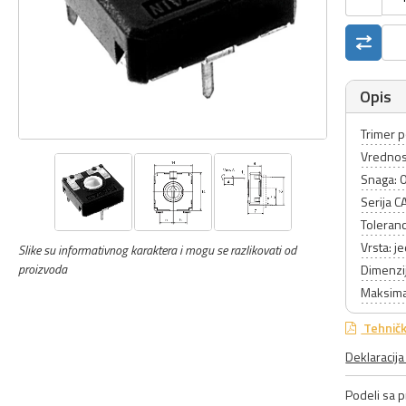
Opis
Trimer p
Vrednos
Snaga: 
Serija 
Toleranc
Vrsta: 
Slike su informativnog karaktera i mogu se razlikovati od
proizvoda
Dimenzi
Maksima
Tehničk
Deklaracij
Podeli sa pr