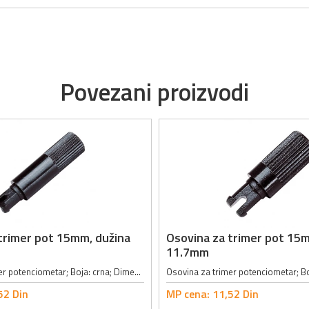
Povezani proizvodi
trimer pot 15mm, dužina
Osovina za trimer pot 15
11.7mm
Osovina za trimer potenciometar; Boja: crna; Dimenzije: (L)25.2 x (L1)8.0 x (L2)18.7mm;
52
Din
MP cena:
11,
52
Din