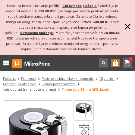
Uslovi za besplatno slanje pošiljki:
Gotovinsko plaćanje:
Paketi čija je
vrednost veća od
4.000,00 RSD
(plaćanje pouzećem prilikom isporuke
robe), troškove transporta snosi prodavac. Za pakete čija je vrednost
manja od ovog iznosa, cena isporuke je fiksna i iznosi
600,00 RSD
bez
obzira na masu paketa i naplaćuje se kupcu po prijemu
pošiljke.
Virmansko plaćanje:
Paketi čija je vrednost veća od
20.000,00
RSD
(plaćanje robe preko računa/virmanski) troškove transporta snosi
prodavac. Za pakete čija je vrednost manja od ovog iznosa, isporuka se
naplaćuje po redovnom cenovniku kurirske službe.
0
shopping_cart
https
Početna
Proizvodi
Pasivne elektronske komponente
Otpornici
Promenljivi otpornici
Trimer potenciometri
Jednoobrtni trimer potenciometri
Trimer pot 15mm 2K5, ležeći