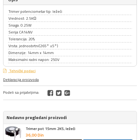
Trimer potenciometar tip: ležeći
Vrednost: 2.5KΩ
Snaga: 0.25W
Serija CA14NV
Tolerancija: 20%
Vrsta: jednoobrtni(265° ±5°)
Dimenzije: 14mm x 14mm
Maksimalni radni napon: 250V
Tehnički podaci
Deklaracija proizvoda
Podeli sa prijateljima:
Nedavno pregledani proizvodi
Trimer pot 15mm 2K5, ležeći
36,
00
Din