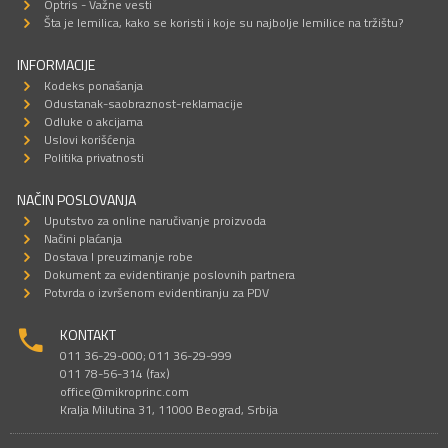
Optris - Važne vesti
Šta je lemilica, kako se koristi i koje su najbolje lemilice na tržištu?
INFORMACIJE
Kodeks ponašanja
Odustanak-saobraznost-reklamacije
Odluke o akcijama
Uslovi korišćenja
Politika privatnosti
NAČIN POSLOVANJA
Uputstvo za online naručivanje proizvoda
Načini plaćanja
Dostava I preuzimanje robe
Dokument za evidentiranje poslovnih partnera
Potvrda o izvršenom evidentiranju za PDV
KONTAKT
011 36-29-000; 011 36-29-999
011 78-56-314 (fax)
office@mikroprinc.com
Kralja Milutina 31, 11000 Beograd, Srbija