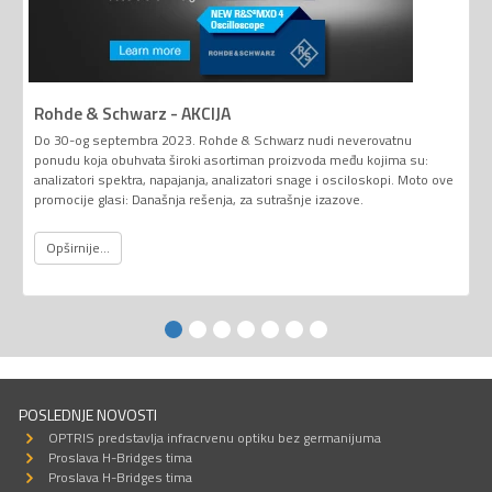
Rohde & Schwarz - AKCIJA
Do 30-og septembra 2023. Rohde & Schwarz nudi neverovatnu
ponudu koja obuhvata široki asortiman proizvoda među kojima su:
analizatori spektra, napajanja, analizatori snage i osciloskopi. Moto ove
promocije glasi: Današnja rešenja, za sutrašnje izazove.
Opširnije...
POSLEDNJE NOVOSTI
OPTRIS predstavlja infracrvenu optiku bez germanijuma
Proslava H-Bridges tima
Proslava H-Bridges tima