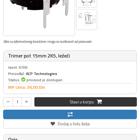
Slike su informativnog karaktera i mogu se razlikovati od proizvoda
Trimer pot 15mm 2K5, ležeći
Ident: 9709
Proizođač:
ACP Technologies
Status:
proizvod je dostupan
MP cena: 36,
00
Din
Stavi u korpu
Dodaj u listu želja
Opis