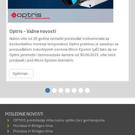
Optris - Važne novosti
Nakon više od 20 godina nemački proizvođač instrumenata za
beskontaktno merenje temperature Optris prekinuo je saradnju sa
proizvođačem industrijskih senzora Micro-Epsilon (µƐ) tako da se
Optris pirometri i termovizijske kamere od 30.06.2025. više neće
prodavati i pod Micro-Epsilon brendom.
Opširnije...
POSLEDNJE NOVOSTI
OPTRIS predstavlja infracrvenu optiku bez germanijuma
Proslava H-Bridges tima
Proslava H-Bridges tima