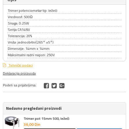
Trimer potenciometar tip: ležeći
Vrednost: 500Ω
Snaga: 0.25W
Serija CA14NV
Tolerancija: 20%
Vrsta: jednoobrtni(265° ±5°)
Dimenzije: 14mm x 14mm
Maksimalni radni napon: 250V
Tehnički podaci
Deklaracija proizvoda
Podeli sa prijateljima:
Nedavno pregledani proizvodi
Trimer pot 15mm 500, ležeći
36,
00
Din