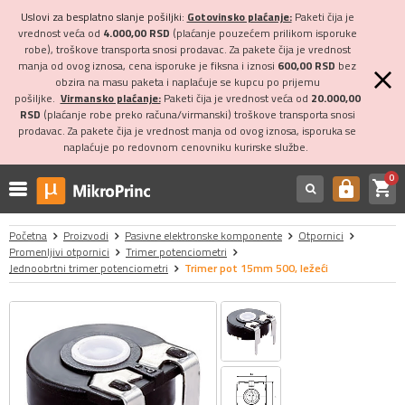
Uslovi za besplatno slanje pošiljki:
Gotovinsko plaćanje:
Paketi čija je
vrednost veća od
4.000,00 RSD
(plaćanje pouzećem prilikom isporuke
robe), troškove transporta snosi prodavac. Za pakete čija je vrednost
manja od ovog iznosa, cena isporuke je fiksna i iznosi
600,00 RSD
bez
obzira na masu paketa i naplaćuje se kupcu po prijemu
pošiljke.
Virmansko plaćanje:
Paketi čija je vrednost veća od
20.000,00
RSD
(plaćanje robe preko računa/virmanski) troškove transporta snosi
prodavac. Za pakete čija je vrednost manja od ovog iznosa, isporuka se
naplaćuje po redovnom cenovniku kurirske službe.
0
shopping_cart
https
Početna
Proizvodi
Pasivne elektronske komponente
Otpornici
Promenljivi otpornici
Trimer potenciometri
Jednoobrtni trimer potenciometri
Trimer pot 15mm 500, ležeći