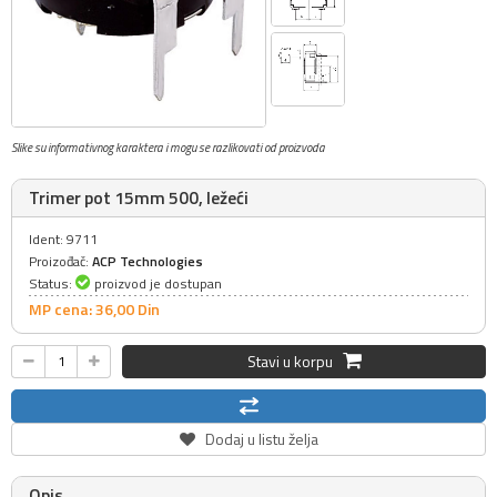
Slike su informativnog karaktera i mogu se razlikovati od proizvoda
Trimer pot 15mm 500, ležeći
Ident: 9711
Proizođač:
ACP Technologies
Status:
proizvod je dostupan
MP cena: 36,
00
Din
Stavi u korpu
Dodaj u listu želja
Opis