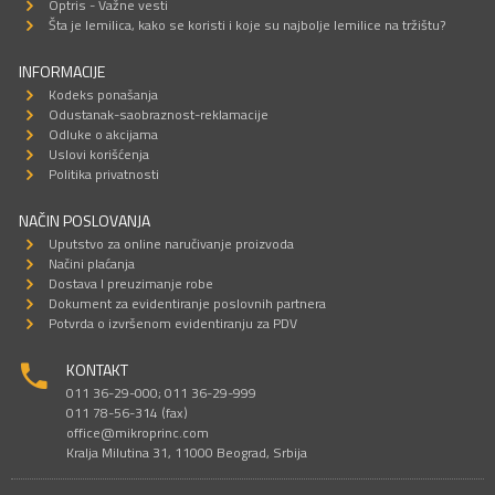
Optris - Važne vesti
Šta je lemilica, kako se koristi i koje su najbolje lemilice na tržištu?
INFORMACIJE
Kodeks ponašanja
Odustanak-saobraznost-reklamacije
Odluke o akcijama
Uslovi korišćenja
Politika privatnosti
NAČIN POSLOVANJA
Uputstvo za online naručivanje proizvoda
Načini plaćanja
Dostava I preuzimanje robe
Dokument za evidentiranje poslovnih partnera
Potvrda o izvršenom evidentiranju za PDV
KONTAKT
011 36-29-000; 011 36-29-999
011 78-56-314 (fax)
office@mikroprinc.com
Kralja Milutina 31, 11000 Beograd, Srbija