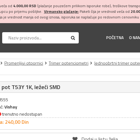
 veća od
4.000,00 RSD
(plaćanje pouzećem prilikom isporuke robe), troškove transpor
kupcu po prijemu pošiljke.
Virmansko plaćanje:
Paketi čija je vrednost veća od
20.0
ija je vrednost manja od ovog iznosa, isporuka se naplaćuje po redovnom cenovniku 
POČETNA
O NA
Promenljivi otpornici
Trimer potenciometri
Jednoobrtni trimer pote
 pot T53Y 1K, ležeći SMD
28555
ač:
Vishay
trenutno nedostupan
a: 240,
00
Din
Dodaj u listu želja