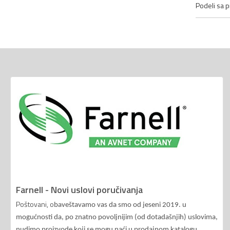
Podeli sa pr
Farnell - Novi uslovi poručivanja
Poštovani, o
baveštavamo vas da smo od jeseni 2019. u
mogućnosti da, po znatno povoljnijim (od dotadašnjih) uslovima,
nudimo proizvode koji se mogu naći u prodajnom katalogu