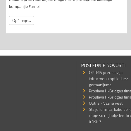
kompanije Farnell.
Opširnije...
POSLEDNJE NOVOSTI
OPTRIS predstavlja
infracrvenu optiku bez
germanijuma
Proslava H-Bridges tim
Proslava H-Bridges tim
Optris - Važne vesti
Šta je lemilica, kako se k
i koje su najbolje lemilic
tržištu?