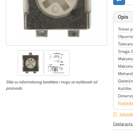
Opis
Trimer p
Otporno
Toleranc
Snaga: 
Maksima
Maksimal
Mehanič
Električ
Slike su informativnog karaktera i mogu se razlikovati od
proizvoda
Kućište:
Dimenzij
Pogleda
Tehničk
Deklaracij