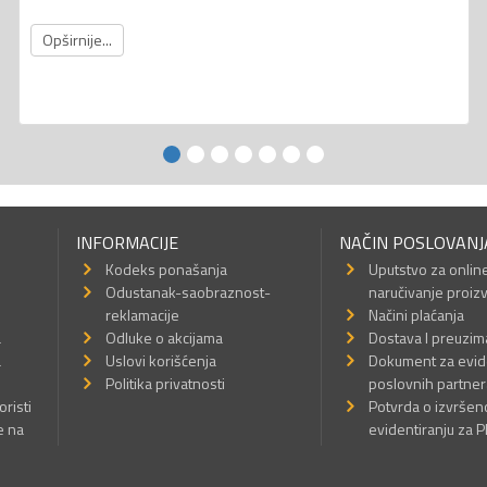
Opširnije...
INFORMACIJE
NAČIN POSLOVANJ
Kodeks ponašanja
Uputstvo za onlin
Odustanak-saobraznost-
naručivanje proiz
reklamacije
Načini plaćanja
a
Odluke o akcijama
Dostava I preuzim
a
Uslovi korišćenja
Dokument za evid
Politika privatnosti
poslovnih partner
oristi
Potvrda o izvrše
e na
evidentiranju za 