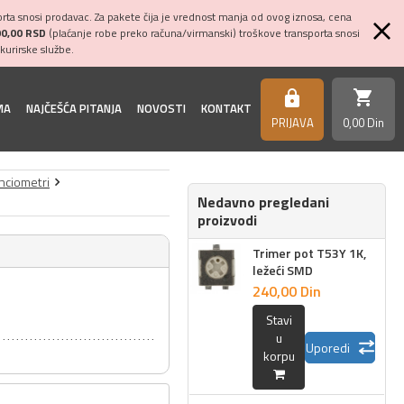
ta snosi prodavac. Za pakete čija je vrednost manja od ovog iznosa, cena
00,00 RSD
(plaćanje robe preko računa/virmanski) troškove transporta snosi
kurirske službe.
shopping_cart
https
MA
NAJČEŠĆA PITANJA
NOVOSTI
KONTAKT
PRIJAVA
0,
00
Din
nciometri
Nedavno pregledani
proizvodi
Trimer pot T53Y 1K,
ležeći SMD
240,
00
Din
Stavi
u
Uporedi
korpu