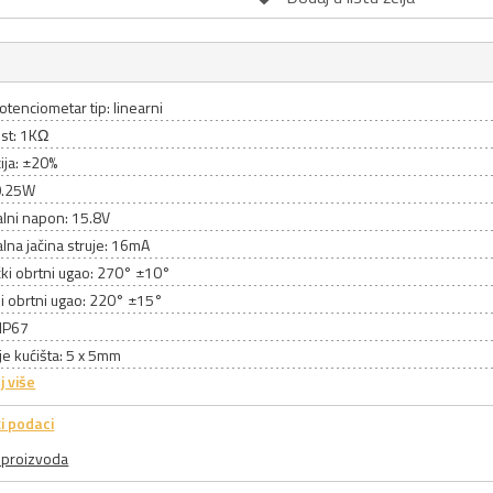
otenciometar tip: linearni
st: 1KΩ
ija: ±20%
0.25W
lni napon: 15.8V
na jačina struje: 16mA
ki obrtni ugao: 270° ±10°
ni obrtni ugao: 220° ±15°
 IP67
e kućišta: 5 x 5mm
j više
i podaci
a proizvoda