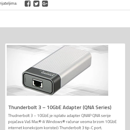
ijateljima:
Thunderbolt 3 – 10GbE Adapter (QNA Series)
Thudnerbolt 3 – 10GbE je isplativ adapter QNAP QNA serije
pojačava Vaš Mac® ili Windows® računar veoma brzom 10GbE
internet konekcijom koristeći Thunderbolt 3 tip-C port.