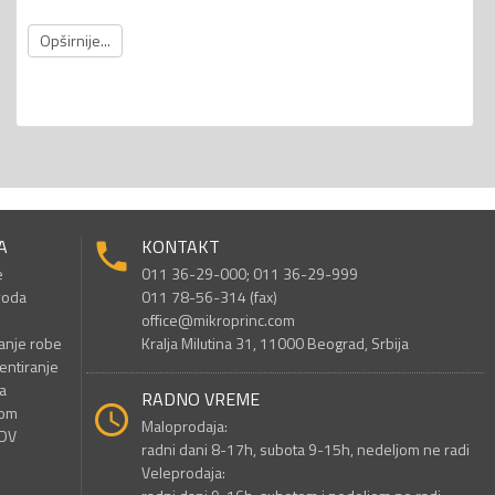
Opširnije...
A
KONTAKT
e
011 36-29-000; 011 36-29-999
voda
011 78-56-314 (fax)
office@mikroprinc.com
anje robe
Kralja Milutina 31, 11000 Beograd, Srbija
entiranje
a
RADNO VREME
nom
Maloprodaja:
PDV
radni dani 8-17h, subota 9-15h, nedeljom ne radi
Veleprodaja: