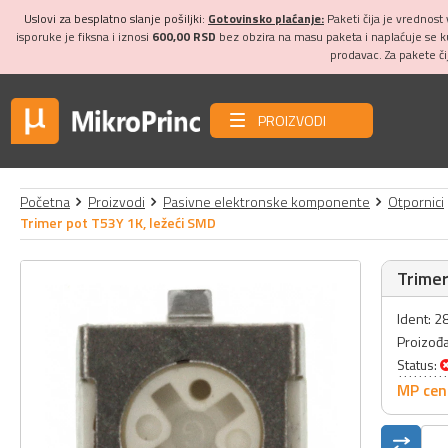
Uslovi za besplatno slanje pošiljki:
Gotovinsko plaćanje:
Paketi čija je vrednost
isporuke je fiksna i iznosi
600,00 RSD
bez obzira na masu paketa i naplaćuje se 
prodavac. Za pakete č
PROIZVODI
Početna
Proizvodi
Pasivne elektronske komponente
Otpornici
Trimer pot T53Y 1K, ležeći SMD
Trimer
Ident: 
Proizođ
Status:
MP cen