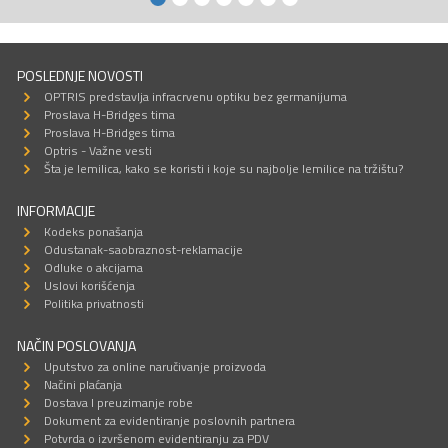
POSLEDNJE NOVOSTI
OPTRIS predstavlja infracrvenu optiku bez germanijuma
Proslava H-Bridges tima
Proslava H-Bridges tima
Optris - Važne vesti
Šta je lemilica, kako se koristi i koje su najbolje lemilice na tržištu?
INFORMACIJE
Kodeks ponašanja
Odustanak-saobraznost-reklamacije
Odluke o akcijama
Uslovi korišćenja
Politika privatnosti
NAČIN POSLOVANJA
Uputstvo za online naručivanje proizvoda
Načini plaćanja
Dostava I preuzimanje robe
Dokument za evidentiranje poslovnih partnera
Potvrda o izvršenom evidentiranju za PDV