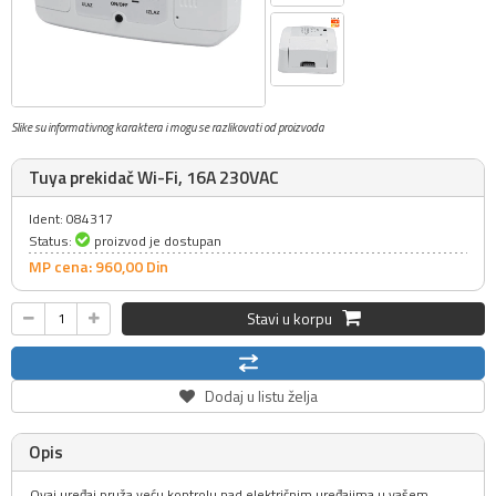
Slike su informativnog karaktera i mogu se razlikovati od proizvoda
Tuya prekidač Wi-Fi, 16A 230VAC
Ident: 084317
Status:
proizvod je dostupan
MP cena: 960,
00
Din
Stavi u korpu
Dodaj u listu želja
Opis
Ovaj uređaj pruža veću kontrolu nad električnim uređajima u vašem