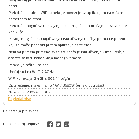
domu.
Prekidač se putem WiFi konekcije povezuje sa aplikacijom na vašem
pametnom telefonu.
Prekidač omogućava upravljanje nad priključenim uređajem i kada niste
kod kuće.
Postoji mogućnost uključivanja i isključivanja uređaja prema rasporedu
koji se može podesiti putem aplikacije na telefonu.
Neki od primera primene ovog prekidača je isključivanje klima uređaja ili
aparata za kafu nakon kraja radnog vremena.
Poseduje zaštitu za decu
Uređaj radi na Wi-Fi 2.4GHz
WiFi konekcija: 2.4GHz, 802.11 b/g/n
Opterećenje: maksimalno 16A / 3680W (omski potrošač)
Napajanje: 230VAC, 50Hz
Pogledaj više
Deklaracija proizvoda
Podeli sa prijateljima: