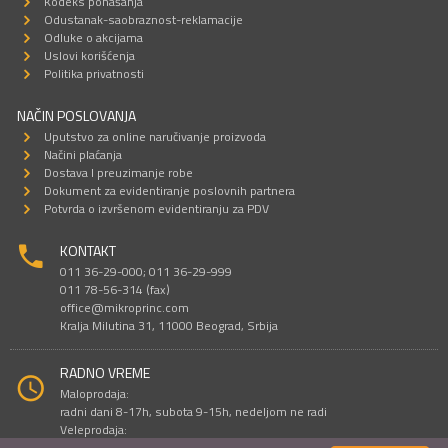
Kodeks ponašanja
Odustanak-saobraznost-reklamacije
Odluke o akcijama
Uslovi korišćenja
Politika privatnosti
NAČIN POSLOVANJA
Uputstvo za online naručivanje proizvoda
Načini plaćanja
Dostava I preuzimanje robe
Dokument za evidentiranje poslovnih partnera
Potvrda o izvršenom evidentiranju za PDV
KONTAKT
011 36-29-000; 011 36-29-999
011 78-56-314 (fax)
office@mikroprinc.com
Kralja Milutina 31, 11000 Beograd, Srbija
RADNO VREME
Maloprodaja:
radni dani 8-17h, subota 9-15h, nedeljom ne radi
Veleprodaja:
radni dani 9-16h, subotom i nedeljom ne radi