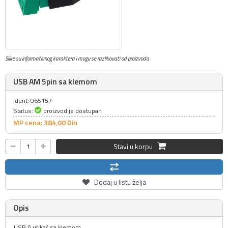
Slike su informativnog karaktera i mogu se razlikovati od proizvoda
USB AM 5pin sa klemom
Ident: 065157
Status:
proizvod je dostupan
MP cena: 384,
00
Din
Stavi u korpu
Dodaj u listu želja
Opis
USB A utikač sa klemom