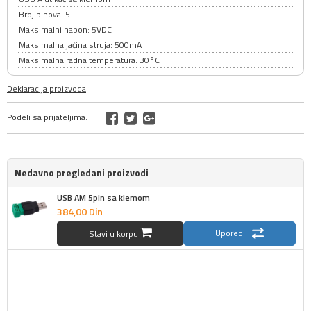
Broj pinova: 5
Maksimalni napon: 5VDC
Maksimalna jačina struja: 500mA
Maksimalna radna temperatura: 30°C
Deklaracija proizvoda
Podeli sa prijateljima:
Nedavno pregledani proizvodi
USB AM 5pin sa klemom
384,
00
Din
Uporedi
Stavi u korpu