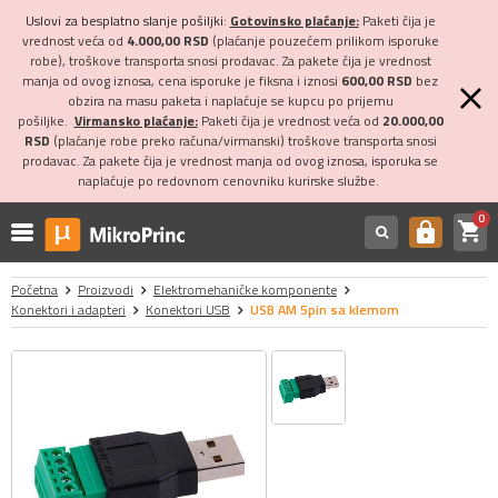
Uslovi za besplatno slanje pošiljki:
Gotovinsko plaćanje:
Paketi čija je
vrednost veća od
4.000,00 RSD
(plaćanje pouzećem prilikom isporuke
robe), troškove transporta snosi prodavac. Za pakete čija je vrednost
manja od ovog iznosa, cena isporuke je fiksna i iznosi
600,00 RSD
bez
obzira na masu paketa i naplaćuje se kupcu po prijemu
pošiljke.
Virmansko plaćanje:
Paketi čija je vrednost veća od
20.000,00
RSD
(plaćanje robe preko računa/virmanski) troškove transporta snosi
prodavac. Za pakete čija je vrednost manja od ovog iznosa, isporuka se
naplaćuje po redovnom cenovniku kurirske službe.
0
shopping_cart
https
Početna
Proizvodi
Elektromehaničke komponente
Konektori i adapteri
Konektori USB
USB AM 5pin sa klemom