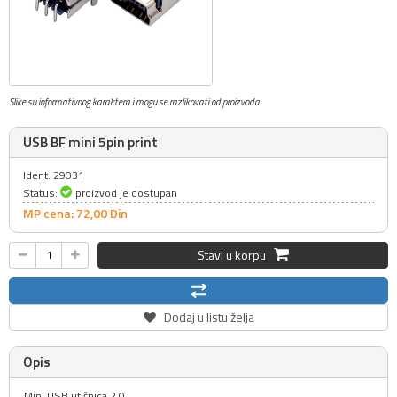
Slike su informativnog karaktera i mogu se razlikovati od proizvoda
USB BF mini 5pin print
Ident: 29031
Status:
proizvod je dostupan
MP cena: 72,
00
Din
Stavi u korpu
Dodaj u listu želja
Opis
Mini USB utičnica 2.0