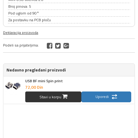
Broj pinova: 5
Pod uglom od 90°
Za postavku na PCB ploču
Deklaracija proizvoda
Podeli sa prijateljima:
Nedavno pregledani proizvodi
USB BF mini 5pin print
72,
00
Din
Uporedi
Stavi u korpu