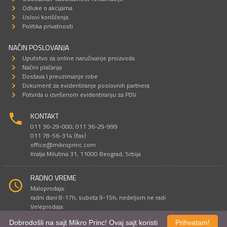
Odluke o akcijama
Uslovi korišćenja
Politika privatnosti
NAČIN POSLOVANJA
Uputstvo za online naručivanje proizvoda
Načini plaćanja
Dostava I preuzimanje robe
Dokument za evidentiranje poslovnih partnera
Potvrda o izvršenom evidentiranju za PDV
KONTAKT
011 36-29-000; 011 36-29-999
011 78-56-314 (fax)
office@mikroprinc.com
Kralja Milutina 31, 11000 Beograd, Srbija
RADNO VREME
Maloprodaja:
radni dani 8-17h, subota 9-15h, nedeljom ne radi
Veleprodaja:
radni dani 9-16h, subotom i nedeljom ne radi
Dobrodošli na sajt Mikro Princ! Ovaj sajt koristi
Prihvatam!