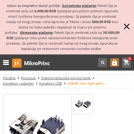
Uslovi za besplatno slanje pošiljki:
Gotovinsko plaćanje:
Paketi čija je
vrednost veća od
4.000,00 RSD
(plaćanje pouzećem prilikom isporuke
robe), troškove transporta snosi prodavac. Za pakete čija je vrednost
manja od ovog iznosa, cena isporuke je fiksna i iznosi
600,00 RSD
bez
obzira na masu paketa i naplaćuje se kupcu po prijemu
pošiljke.
Virmansko plaćanje:
Paketi čija je vrednost veća od
20.000,00
RSD
(plaćanje robe preko računa/virmanski) troškove transporta snosi
prodavac. Za pakete čija je vrednost manja od ovog iznosa, isporuka se
naplaćuje po redovnom cenovniku kurirske službe.
0
shopping_cart
https
Početna
Proizvodi
Elektromehaničke komponente
Konektori i adapteri
Konektori USB
USB BF mini 5pin print