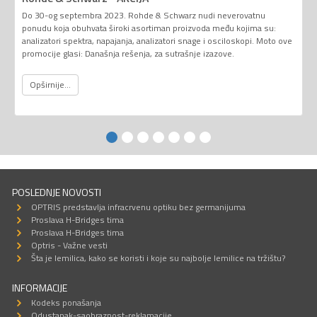
Do 30-og septembra 2023. Rohde & Schwarz nudi neverovatnu
ponudu koja obuhvata široki asortiman proizvoda među kojima su:
analizatori spektra, napajanja, analizatori snage i osciloskopi. Moto ove
promocije glasi: Današnja rešenja, za sutrašnje izazove.
Opširnije...
POSLEDNJE NOVOSTI
OPTRIS predstavlja infracrvenu optiku bez germanijuma
Proslava H-Bridges tima
Proslava H-Bridges tima
Optris - Važne vesti
Šta je lemilica, kako se koristi i koje su najbolje lemilice na tržištu?
INFORMACIJE
Kodeks ponašanja
Odustanak-saobraznost-reklamacije