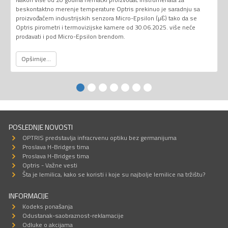
beskontaktno merenje temperature Optris prekinuo je saradnju sa
proizvođačem industrijskih senzora Micro-Epsilon (µƐ) tako da se
Optris pirometri i termovizijske kamere od 30.06.2025. više neće
prodavati i pod Micro-Epsilon brendom.
Opširnije...
POSLEDNJE NOVOSTI
OPTRIS predstavlja infracrvenu optiku bez germanijuma
Proslava H-Bridges tima
Proslava H-Bridges tima
Optris - Važne vesti
Šta je lemilica, kako se koristi i koje su najbolje lemilice na tržištu?
INFORMACIJE
Kodeks ponašanja
Odustanak-saobraznost-reklamacije
Odluke o akcijama