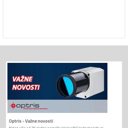
Optris - Važne novosti
Nakon više od 20 godina nemački proizvođač instrumenata za