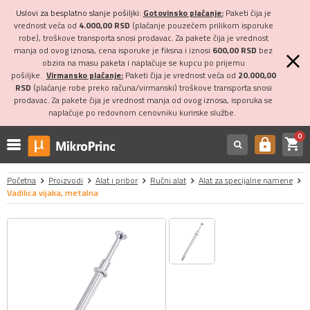
Uslovi za besplatno slanje pošiljki:
Gotovinsko plaćanje:
Paketi čija je
vrednost veća od
4.000,00 RSD
(plaćanje pouzećem prilikom isporuke
robe), troškove transporta snosi prodavac. Za pakete čija je vrednost
manja od ovog iznosa, cena isporuke je fiksna i iznosi
600,00 RSD
bez
obzira na masu paketa i naplaćuje se kupcu po prijemu
pošiljke.
Virmansko plaćanje:
Paketi čija je vrednost veća od
20.000,00
RSD
(plaćanje robe preko računa/virmanski) troškove transporta snosi
prodavac. Za pakete čija je vrednost manja od ovog iznosa, isporuka se
naplaćuje po redovnom cenovniku kurirske službe.
0
shopping_cart
https
Početna
Proizvodi
Alat i pribor
Ručni alat
Alat za specijalne namene
Vadilica vijaka, metalna