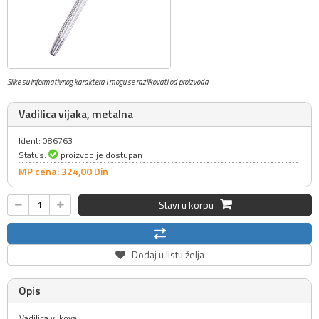
Slike su informativnog karaktera i mogu se razlikovati od proizvoda
Vadilica vijaka, metalna
Ident: 086763
Status:
proizvod je dostupan
MP cena: 324,
00
Din
Stavi u korpu
Dodaj u listu želja
Opis
Vadilica vijkova