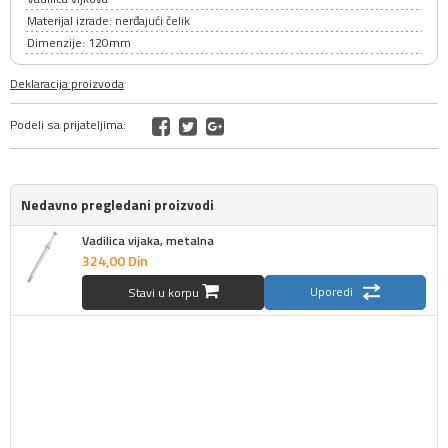
Materijal izrade: nerđajući čelik
Dimenzije: 120mm
Deklaracija proizvoda
Podeli sa prijateljima:
Nedavno pregledani proizvodi
Vadilica vijaka, metalna
324,
00
Din
Uporedi
Stavi u korpu