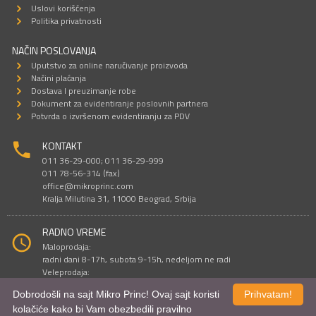
Uslovi korišćenja
Politika privatnosti
NAČIN POSLOVANJA
Uputstvo za online naručivanje proizvoda
Načini plaćanja
Dostava I preuzimanje robe
Dokument za evidentiranje poslovnih partnera
Potvrda o izvršenom evidentiranju za PDV
KONTAKT
011 36-29-000; 011 36-29-999
011 78-56-314 (fax)
office@mikroprinc.com
Kralja Milutina 31, 11000 Beograd, Srbija
RADNO VREME
Maloprodaja:
radni dani 8-17h, subota 9-15h, nedeljom ne radi
Veleprodaja:
radni dani 9-16h, subotom i nedeljom ne radi
Dobrodošli na sajt Mikro Princ! Ovaj sajt koristi
Prihvatam!
kolačiće kako bi Vam obezbedili pravilno