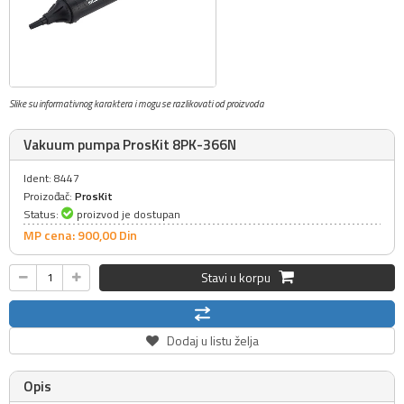
Slike su informativnog karaktera i mogu se razlikovati od proizvoda
Vakuum pumpa ProsKit 8PK-366N
Ident: 8447
Proizođač:
ProsKit
Status:
proizvod je dostupan
MP cena: 900,
00
Din
Stavi u korpu
Dodaj u listu želja
Opis