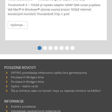
Thudnerbolt 3 – 10GbE je isplativ adapter QNAP QNA serije pojačava
Vaš Mac® ili Windows® računar veoma brzom 10GbE internet
konekcijom koristeći Thunderbolt 3 tip-C port.
Opširnije...
POSLEDNJE NOVOSTI
OPTRIS predstavlja infracrvenu optiku bez germanijuma
Proslava H-Bridges tima
Proslava H-Bridges tima
Optris - Važne vesti
Šta je lemilica, kako se koristi i koje su najbolje lemilice na tržištu?
INFORMACIJE
Kodeks ponašanja
Odustanak-saobraznost-reklamacije