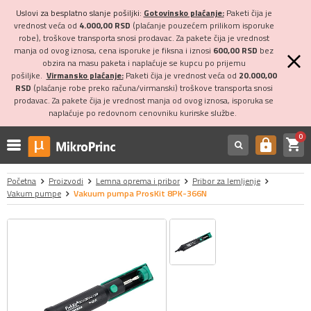
Uslovi za besplatno slanje pošiljki:
Gotovinsko plaćanje:
Paketi čija je
vrednost veća od
4.000,00 RSD
(plaćanje pouzećem prilikom isporuke
robe), troškove transporta snosi prodavac. Za pakete čija je vrednost
manja od ovog iznosa, cena isporuke je fiksna i iznosi
600,00 RSD
bez
obzira na masu paketa i naplaćuje se kupcu po prijemu
pošiljke.
Virmansko plaćanje:
Paketi čija je vrednost veća od
20.000,00
RSD
(plaćanje robe preko računa/virmanski) troškove transporta snosi
prodavac. Za pakete čija je vrednost manja od ovog iznosa, isporuka se
naplaćuje po redovnom cenovniku kurirske službe.
0
shopping_cart
https
Početna
Proizvodi
Lemna oprema i pribor
Pribor za lemljenje
Vakum pumpe
Vakuum pumpa ProsKit 8PK-366N