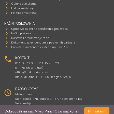
Odluke o akcijama
Uslovi korišćenja
Politika privatnosti
NAČIN POSLOVANJA
Uputstvo za online naručivanje proizvoda
Načini plaćanja
Dostava I preuzimanje robe
Dokument za evidentiranje poslovnih partnera
Potvrda o izvršenom evidentiranju za PDV
KONTAKT
011 36-29-000; 011 36-29-999
011 78-56-314 (fax)
office@mikroprinc.com
Kralja Milutina 31, 11000 Beograd, Srbija
RADNO VREME
Maloprodaja:
radni dani 8-17h, subota 9-15h, nedeljom ne radi
Veleprodaja:
radni dani 9-16h, subotom i nedeljom ne radi
Dobrodošli na sajt Mikro Princ! Ovaj sajt koristi
Prihvatam!