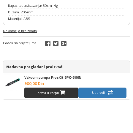
Kapacitet usisavanja: 30cm-Hg
Dužina: 205mm
Materijal: ABS
Deklaracija proizvoda
Podeli sa prijateljima:
Nedavno pregledani proizvodi
Vakuum pumpa ProsKit 8PK-366N
900,
00
Din
Uporedi
Stavi u korpu