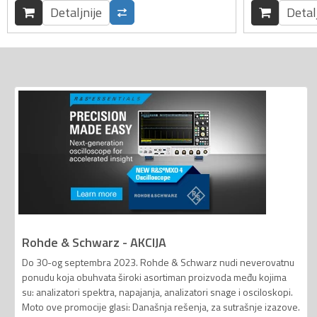
Detaljnije
Detal
Rohde & Schwarz - AKCIJA
Do 30-og septembra 2023. Rohde & Schwarz nudi neverovatnu
ponudu koja obuhvata široki asortiman proizvoda među kojima
su: analizatori spektra, napajanja, analizatori snage i osciloskopi.
Moto ove promocije glasi: Današnja rešenja, za sutrašnje izazove.