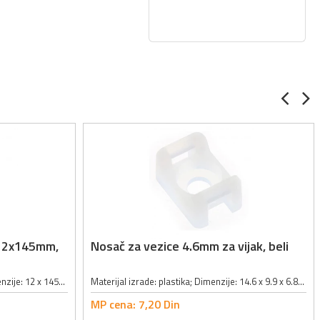
e 12x145mm,
Nosač za vezice 4.6mm za vijak, beli
Vezice za kabl sa čičak trakom; Dimenzije: 12 x 145mm;
Materijal izrade: plastika; Dimenzije: 14.6 x 9.9 x 6.8mm; Prečnik otvora za vijak: 4mm; Dužina otvora za montažu: 4.6mm; Boja bela;
MP cena:
7,
20
Din