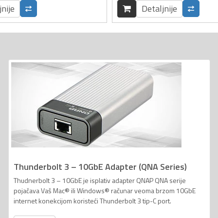
jnije
Detaljnije
Thunderbolt 3 – 10GbE Adapter (QNA Series)
Thudnerbolt 3 – 10GbE je isplativ adapter QNAP QNA serije
pojačava Vaš Mac® ili Windows® računar veoma brzom 10GbE
internet konekcijom koristeći Thunderbolt 3 tip-C port.