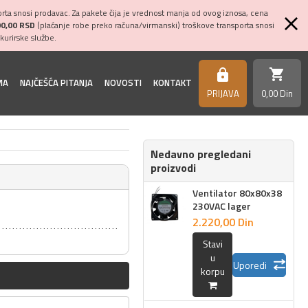
ta snosi prodavac. Za pakete čija je vrednost manja od ovog iznosa, cena
00,00 RSD
(plaćanje robe preko računa/virmanski) troškove transporta snosi
kurirske službe.
shopping_cart
https
MA
NAJČEŠĆA PITANJA
NOVOSTI
KONTAKT
PRIJAVA
0,
00
Din
Nedavno pregledani
proizvodi
Ventilator 80x80x38
230VAC lager
2.220,
00
Din
Stavi
u
Uporedi
korpu