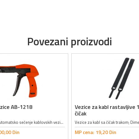
Povezani proizvodi
vezice AB-1218
Vezice za kabl rastavljiv
čičak
Za zatezanje i automatsko sečenje kablovskih vezica; Podesiva širina: 2.4 - 4.8mm; Materijal: čelik; Dimenzije: 155 x 123 x 20mm;
00,
00
Din
MP cena:
19,
20
Din