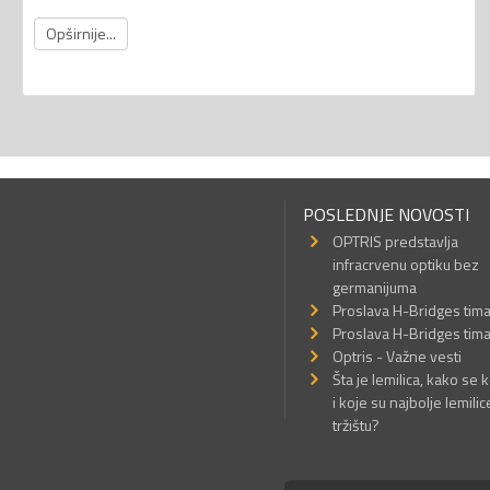
Opširnije...
POSLEDNJE NOVOSTI
OPTRIS predstavlja
infracrvenu optiku bez
germanijuma
Proslava H-Bridges tim
Proslava H-Bridges tim
Optris - Važne vesti
Šta je lemilica, kako se k
i koje su najbolje lemilic
tržištu?