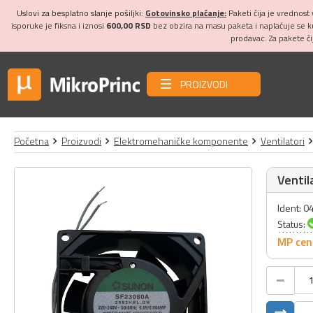
Uslovi za besplatno slanje pošiljki:
Gotovinsko plaćanje:
Paketi čija je vrednost
isporuke je fiksna i iznosi
600,00 RSD
bez obzira na masu paketa i naplaćuje se 
prodavac. Za pakete č
PROIZVODI
Početna
Proizvodi
Elektromehaničke komponente
Ventilatori
Ventil
Ident: 
Status:
MP cen