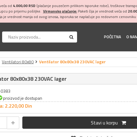
 veća od
4.000,00 RSD
(plaćanje pouzećem prilikom isporuke robe), troškove transpor
kupcu po prijemu pošiljke.
Virmansko plaćanje:
Paketi čija je vrednost veća od
20.0
ija je vrednost manja od ovog iznosa, isporuka se naplaćuje po redovnom cenovniku 
POČETNA
O NA
Ventilatori 80x80
Ventilator 80x80x38 230VAC lager
ator 80x80x38 230VAC lager
040383
proizvod je dostupan
a: 2.220,
00
Din
Stavi u korpu