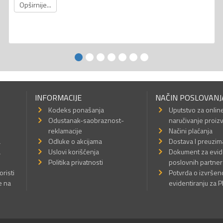
Opširnije...
INFORMACIJE
NAČIN POSLOVANJ
Kodeks ponašanja
Uputstvo za onlin
Odustanak-saobraznost-
naručivanje proiz
reklamacije
Načini plaćanja
a
Odluke o akcijama
Dostava I preuzim
a
Uslovi korišćenja
Dokument za evid
Politika privatnosti
poslovnih partner
oristi
Potvrda o izvrše
e na
evidentiranju za 