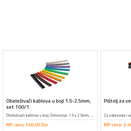
Obeleživači kablova u boji 1.5-2.5mm,
Pištolj za 
set 100/1
Obeleživači kablova u boji; Dimenzije: 1.5 x 2.5mm; Komada: 100; Po 10 komada od svake oznake; Oznake: cifre od 0 do 9;
MP cena:
540,
00
Din
MP cena:
2.4