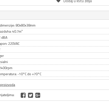
Dodaj u listu želja
 dimenzije: 80x80x38mm
vazduha: 40.7m³
2 dBA
apon: 220VAC
F
ger
sialni
 2400rpm
emperatura: -10°C do +70°C
a proizvoda
ijateljima: