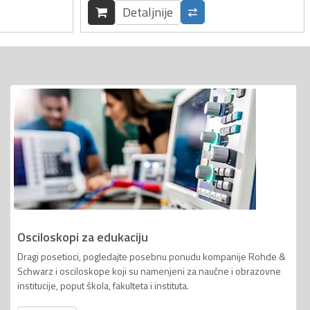
Detaljnije
Osciloskopi za edukaciju
Dragi posetioci, pogledajte posebnu ponudu kompanije Rohde &
Schwarz i osciloskope koji su namenjeni za naučne i obrazovne
institucije, poput škola, fakulteta i instituta.