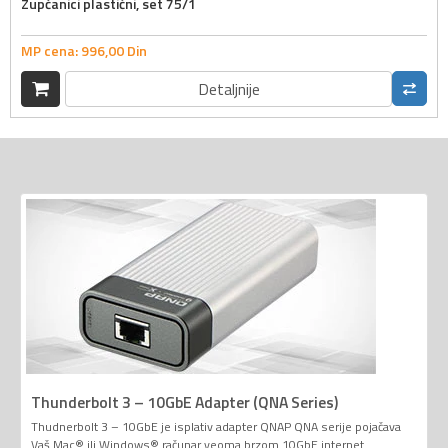
Zupčanici plastični, set 75/1
MP cena:
996,
00
Din
Detaljnije
Thunderbolt 3 – 10GbE Adapter (QNA Series)
Thudnerbolt 3 – 10GbE je isplativ adapter QNAP QNA serije pojačava
Vaš Mac® ili Windows® računar veoma brzom 10GbE internet