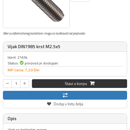
Slike su informativnog karaktera i mogu se razlikovati od proizvoda
Vijak DIN7985 krst M2.5x5
Ident: 21634
Status:
proizvod je dostupan
MP cena: 7,
20
Din
Stavi u korpu
Dodaj u listu želja
Opis
Vijak sa krstastim rezom