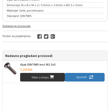
Dimenzije (A x B x M x L): 5.0mm x 2.0mm x M2.5 x 5mm
Materijal: čelik, pocinkovano
Standard: DIN7985
Deklaracija proizvoda
Podeli sa prijateljima:
Nedavno pregledani proizvodi
Vijak DIN7985 krst M2.5x5
7,
20
Din
Uporedi
Stavi u korpu