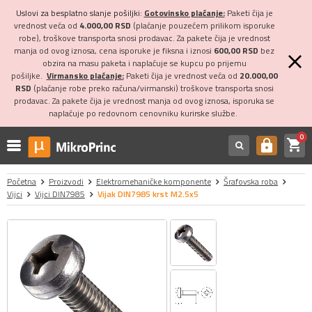
Uslovi za besplatno slanje pošiljki:
Gotovinsko plaćanje:
Paketi čija je
vrednost veća od
4.000,00 RSD
(plaćanje pouzećem prilikom isporuke
robe), troškove transporta snosi prodavac. Za pakete čija je vrednost
manja od ovog iznosa, cena isporuke je fiksna i iznosi
600,00 RSD
bez
obzira na masu paketa i naplaćuje se kupcu po prijemu
pošiljke.
Virmansko plaćanje:
Paketi čija je vrednost veća od
20.000,00
RSD
(plaćanje robe preko računa/virmanski) troškove transporta snosi
prodavac. Za pakete čija je vrednost manja od ovog iznosa, isporuka se
naplaćuje po redovnom cenovniku kurirske službe.
0
shopping_cart
https
Početna
Proizvodi
Elektromehaničke komponente
Šrafovska roba
Vijci
Vijci DIN7985
Vijak DIN7985 krst M2.5x5