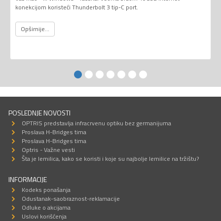
konekcijom koristeći Thunderbolt 3 tip-C port.
Opširnije...
POSLEDNJE NOVOSTI
OPTRIS predstavlja infracrvenu optiku bez germanijuma
Proslava H-Bridges tima
Proslava H-Bridges tima
Optris - Važne vesti
Šta je lemilica, kako se koristi i koje su najbolje lemilice na tržištu?
INFORMACIJE
Kodeks ponašanja
Odustanak-saobraznost-reklamacije
Odluke o akcijama
Uslovi korišćenja