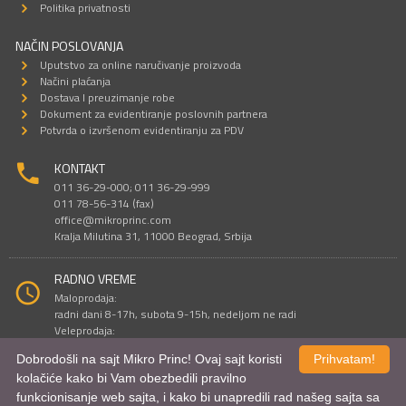
Politika privatnosti
NAČIN POSLOVANJA
Uputstvo za online naručivanje proizvoda
Načini plaćanja
Dostava I preuzimanje robe
Dokument za evidentiranje poslovnih partnera
Potvrda o izvršenom evidentiranju za PDV
KONTAKT
011 36-29-000; 011 36-29-999
011 78-56-314 (fax)
office@mikroprinc.com
Kralja Milutina 31, 11000 Beograd, Srbija
RADNO VREME
Maloprodaja:
radni dani 8-17h, subota 9-15h, nedeljom ne radi
Veleprodaja:
radni dani 9-16h, subotom i nedeljom ne radi
Dobrodošli na sajt Mikro Princ! Ovaj sajt koristi
Prihvatam!
kolačiće kako bi Vam obezbedili pravilno
funkcionisanje web sajta, i kako bi unapredili rad našeg sajta sa
Sve cene su iskazane u dinarima. PDV je uračunat u cenu.