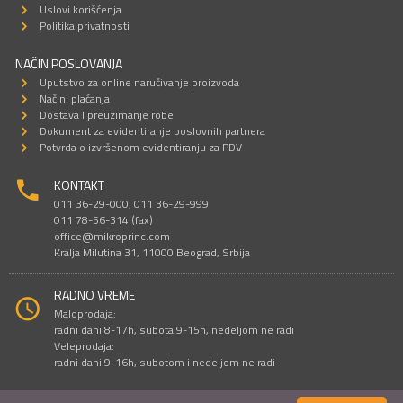
Uslovi korišćenja
Politika privatnosti
NAČIN POSLOVANJA
Uputstvo za online naručivanje proizvoda
Načini plaćanja
Dostava I preuzimanje robe
Dokument za evidentiranje poslovnih partnera
Potvrda o izvršenom evidentiranju za PDV
KONTAKT
011 36-29-000; 011 36-29-999
011 78-56-314 (fax)
office@mikroprinc.com
Kralja Milutina 31, 11000 Beograd, Srbija
RADNO VREME
Maloprodaja:
radni dani 8-17h, subota 9-15h, nedeljom ne radi
Veleprodaja:
radni dani 9-16h, subotom i nedeljom ne radi