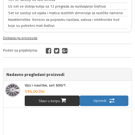
Uz set se dobija kutija sa 12 pregrada za razdvajanje šrafova
Set se sastoji od vijaka i matica različitih dimenzija za različite namene
Karakteristike: Korisno za popravku naočara, satova i elektronike kod
koje su potrebni mali šrafovi
Deklaracija proizvoda
Podeli sa prijateljima:
Nedavno pregledani proizvodi
Vijci i navrtke, set 600/1
594,
00
Din
Uporedi
Stavi u korpu