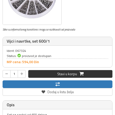
Slike su informativnog karaktera i mogu se razlikovati od proizvoda
Vijci i navrtke, set 600/1
Ident: 067324
Status:
proizvod je dostupan
MP cena: 594,
00
Din
Stavi u korpu
Dodaj u listu želja
Opis
Set se sastoji od 600 delova