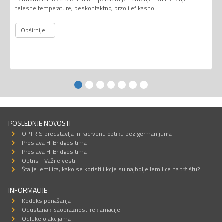
telesne temperature, beskontaktno, brzo i efikasno.
Opširnije...
POSLEDNJE NOVOSTI
OPTRIS predstavlja infracrvenu optiku bez germanijuma
Proslava H-Bridges tima
Proslava H-Bridges tima
Optris - Važne vesti
Šta je lemilica, kako se koristi i koje su najbolje lemilice na tržištu?
INFORMACIJE
Kodeks ponašanja
Odustanak-saobraznost-reklamacije
Odluke o akcijama