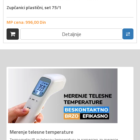
Zupčanici plastični, set 75/1
MP cena:
996,
00
Din
Detaljnije
Merenje telesne temperature
Termometar IR za telesnu temperaturu je namenjen za merenje