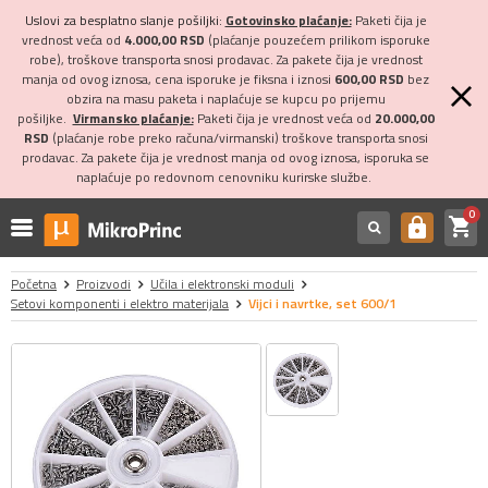
Uslovi za besplatno slanje pošiljki:
Gotovinsko plaćanje:
Paketi čija je
vrednost veća od
4.000,00 RSD
(plaćanje pouzećem prilikom isporuke
robe), troškove transporta snosi prodavac. Za pakete čija je vrednost
manja od ovog iznosa, cena isporuke je fiksna i iznosi
600,00 RSD
bez
obzira na masu paketa i naplaćuje se kupcu po prijemu
pošiljke.
Virmansko plaćanje:
Paketi čija je vrednost veća od
20.000,00
RSD
(plaćanje robe preko računa/virmanski) troškove transporta snosi
prodavac. Za pakete čija je vrednost manja od ovog iznosa, isporuka se
naplaćuje po redovnom cenovniku kurirske službe.
0
shopping_cart
https
Početna
Proizvodi
Učila i elektronski moduli
Setovi komponenti i elektro materijala
Vijci i navrtke, set 600/1