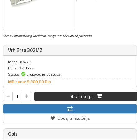
Slike su informativnog karaktera i mogu se razlikovati od proizvoda
Vrh Ersa 302MZ
Ident: 044441
Proizođač:
Ersa
Status:
proizvod je dostupan
MP cena: 9.900,
00
Din
Stavi u korpu
Dodaj u listu želja
Opis