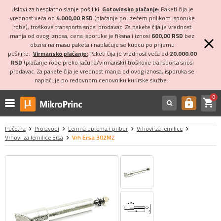
Uslovi za besplatno slanje pošiljki:
Gotovinsko plaćanje:
Paketi čija je
vrednost veća od
4.000,00 RSD
(plaćanje pouzećem prilikom isporuke
robe), troškove transporta snosi prodavac. Za pakete čija je vrednost
manja od ovog iznosa, cena isporuke je fiksna i iznosi
600,00 RSD
bez
obzira na masu paketa i naplaćuje se kupcu po prijemu
pošiljke.
Virmansko plaćanje:
Paketi čija je vrednost veća od
20.000,00
RSD
(plaćanje robe preko računa/virmanski) troškove transporta snosi
prodavac. Za pakete čija je vrednost manja od ovog iznosa, isporuka se
naplaćuje po redovnom cenovniku kurirske službe.
0
shopping_cart
https
Početna
Proizvodi
Lemna oprema i pribor
Vrhovi za lemilice
Vrhovi za lemilice Ersa
Vrh Ersa 302MZ