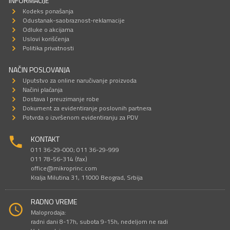
INFORMACIJE
Kodeks ponašanja
Odustanak-saobraznost-reklamacije
Odluke o akcijama
Uslovi korišćenja
Politika privatnosti
NAČIN POSLOVANJA
Uputstvo za online naručivanje proizvoda
Načini plaćanja
Dostava I preuzimanje robe
Dokument za evidentiranje poslovnih partnera
Potvrda o izvršenom evidentiranju za PDV
KONTAKT
011 36-29-000; 011 36-29-999
011 78-56-314 (fax)
office@mikroprinc.com
Kralja Milutina 31, 11000 Beograd, Srbija
RADNO VREME
Maloprodaja:
radni dani 8-17h, subota 9-15h, nedeljom ne radi