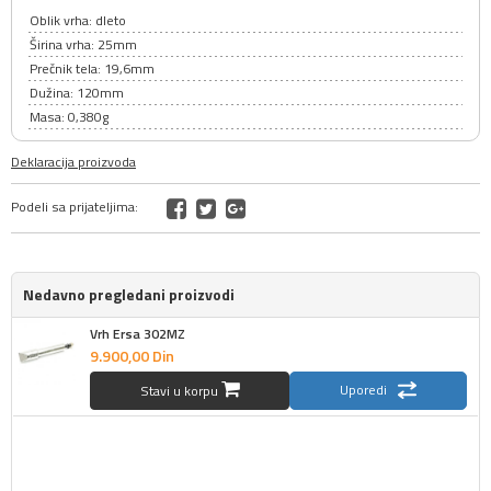
Oblik vrha: dleto
Širina vrha: 25mm
Prečnik tela: 19,6mm
Dužina: 120mm
Masa: 0,380g
Deklaracija proizvoda
Podeli sa prijateljima:
Nedavno pregledani proizvodi
Vrh Ersa 302MZ
9.900,
00
Din
Uporedi
Stavi u korpu