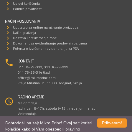
Uslovi korišćenja
Politika privatnosti
NAČIN POSLOVANJA
Uputstvo za online naručivanje proizvoda
Načini plaćanja
Dostava I preuzimanje robe
Dokument za evidentiranje poslovnih partnera
Potvrda o izvršenom evidentiranju za PDV
KONTAKT
011 36-29-000; 011 36-29-999
011 78-56-314 (fax)
office@mikroprinc.com
Kralja Milutina 31, 11000 Beograd, Srbija
RADNO VREME
Maloprodaja:
radni dani 8-17h, subota 9-15h, nedeljom ne radi
Veleprodaja:
radni dani 9-16h, subotom i nedeljom ne radi
Dobrodošli na sajt Mikro Princ! Ovaj sajt koristi
Prihvatam!
kolačiće kako bi Vam obezbedili pravilno