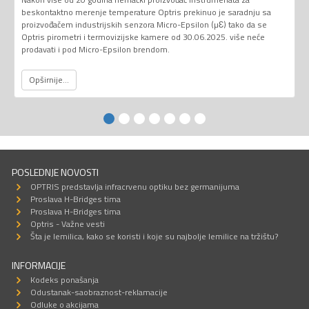
beskontaktno merenje temperature Optris prekinuo je saradnju sa
proizvođačem industrijskih senzora Micro-Epsilon (µƐ) tako da se
Optris pirometri i termovizijske kamere od 30.06.2025. više neće
prodavati i pod Micro-Epsilon brendom.
Opširnije...
POSLEDNJE NOVOSTI
OPTRIS predstavlja infracrvenu optiku bez germanijuma
Proslava H-Bridges tima
Proslava H-Bridges tima
Optris - Važne vesti
Šta je lemilica, kako se koristi i koje su najbolje lemilice na tržištu?
INFORMACIJE
Kodeks ponašanja
Odustanak-saobraznost-reklamacije
Odluke o akcijama