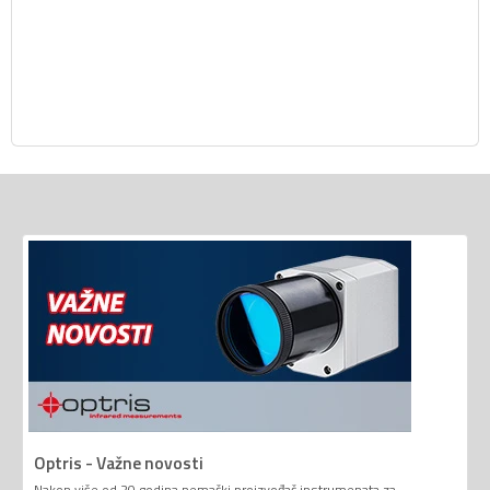
Optris - Važne novosti
Nakon više od 20 godina nemački proizvođač instrumenata za