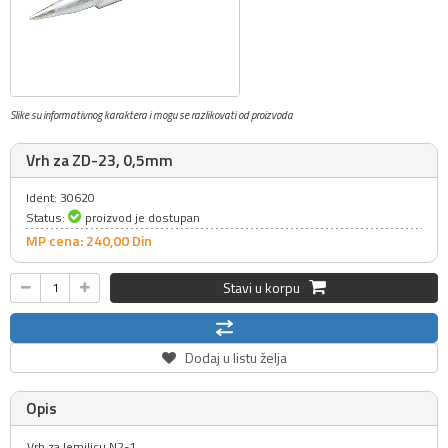
Slike su informativnog karaktera i mogu se razlikovati od proizvoda
Vrh za ZD-23, 0,5mm
Ident: 30620
Status:
proizvod je dostupan
MP cena: 240,
00
Din
Stavi u korpu
Dodaj u listu želja
Opis
Vrh za lemilicu N2-1