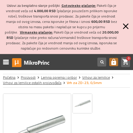
Uslovi za besplatno slanje pošiljki:
Gotovinsko plaćanje:
Paketi čija je
vrednost veća od
4.000,00 RSD
(plaćanje pouzećem prilikom isporuke
robe), troškove transporta snosi prodavac. Za pakete čija je vrednost
manja od ovog iznosa, cena isporuke je fiksna i iznosi
600,00 RSD
bez
obzira na masu paketa i naplaćuje se kupcu po prijemu
pošiljke.
Virmansko plaćanje:
Paketi čija je vrednost veća od
20.000,00
RSD
(plaćanje robe preko računa/virmanski) troškove transporta snosi
prodavac. Za pakete čija je vrednost manja od ovog iznosa, isporuka se
naplaćuje po redovnom cenovniku kurirske službe.
0
shopping_cart
https
Početna
Proizvodi
Lemna oprema i pribor
Vrhovi za lemilice
Vrhovi za lemilice ostalih proizvođača
Vrh za ZD-23, 0,5mm