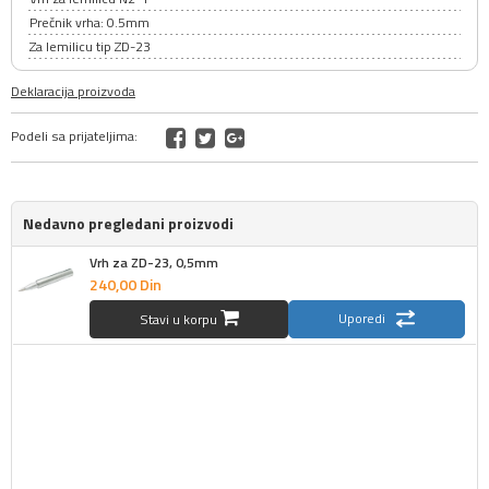
Prečnik vrha: 0.5mm
Za lemilicu tip ZD-23
Deklaracija proizvoda
Podeli sa prijateljima:
Nedavno pregledani proizvodi
Vrh za ZD-23, 0,5mm
240,
00
Din
Uporedi
Stavi u korpu