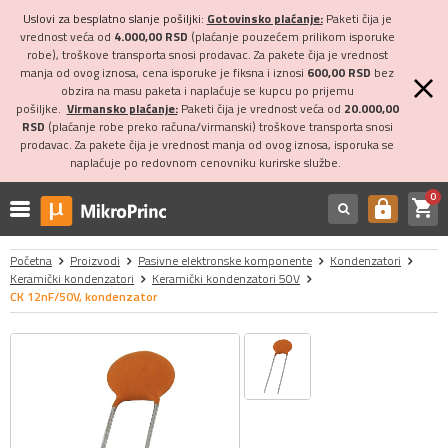
Uslovi za besplatno slanje pošiljki:
Gotovinsko plaćanje:
Paketi čija je
vrednost veća od
4.000,00 RSD
(plaćanje pouzećem prilikom isporuke
robe), troškove transporta snosi prodavac. Za pakete čija je vrednost
manja od ovog iznosa, cena isporuke je fiksna i iznosi
600,00 RSD
bez
obzira na masu paketa i naplaćuje se kupcu po prijemu
pošiljke.
Virmansko plaćanje:
Paketi čija je vrednost veća od
20.000,00
RSD
(plaćanje robe preko računa/virmanski) troškove transporta snosi
prodavac. Za pakete čija je vrednost manja od ovog iznosa, isporuka se
naplaćuje po redovnom cenovniku kurirske službe.
0
shopping_cart
https
Početna
Proizvodi
Pasivne elektronske komponente
Kondenzatori
Keramički kondenzatori
Keramički kondenzatori 50V
CK 12nF/50V, kondenzator