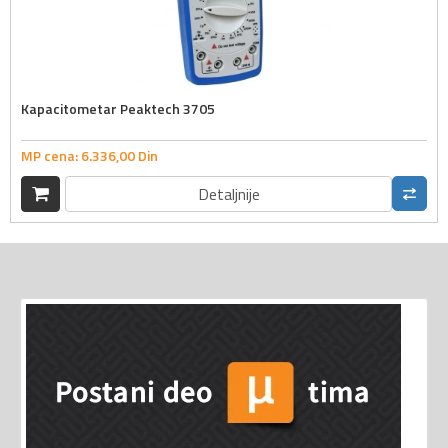
Kapacitometar Peaktech 3705
MP cena:
6.336,
00
Din
Detaljnije