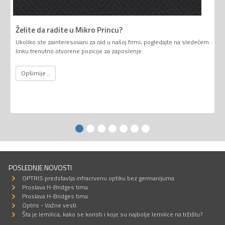
Želite da radite u Mikro Princu?
Ukoliko ste zainteresovani za rad u našoj firmi, pogledajte na sledećem
linku trenutno otvorene pozicije za zaposlenje.
Opširnije...
POSLEDNJE NOVOSTI
OPTRIS predstavlja infracrvenu optiku bez germanijuma
Proslava H-Bridges tima
Proslava H-Bridges tima
Optris - Važne vesti
Šta je lemilica, kako se koristi i koje su najbolje lemilice na tržištu?