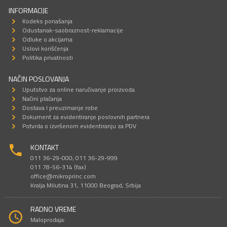
INFORMACIJE
Kodeks ponašanja
Odustanak-saobraznost-reklamacije
Odluke o akcijama
Uslovi korišćenja
Politika privatnosti
NAČIN POSLOVANJA
Uputstvo za online naručivanje proizvoda
Načini plaćanja
Dostava I preuzimanje robe
Dokument za evidentiranje poslovnih partnera
Potvrda o izvršenom evidentiranju za PDV
KONTAKT
011 36-29-000; 011 36-29-999
011 78-56-314 (fax)
office@mikroprinc.com
Kralja Milutina 31, 11000 Beograd, Srbija
RADNO VREME
Maloprodaja: