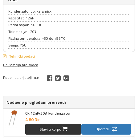
Kondenzator tip: keramički
Kapacitet: 12nF
Radni napon: 50VDC
Tolerancija: ±20%
Radna temperatura: -30 do +85°C
Serija: Y5U
Tehnički podaci
Deklaracija proizvoda
Podeli sa prijateljima:
Nedavno pregledani proizvodi
CK 12nF/50V, kondenzator
4,
80
Din
Uporedi
Stavi u korpu