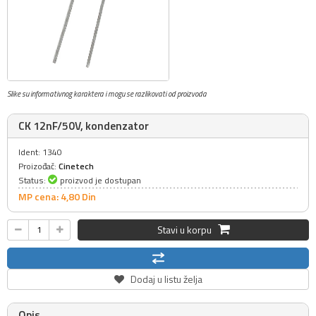
Slike su informativnog karaktera i mogu se razlikovati od proizvoda
CK 12nF/50V, kondenzator
Ident: 1340
Proizođač:
Cinetech
Status:
proizvod je dostupan
MP cena: 4,
80
Din
Stavi u korpu
Dodaj u listu želja
Opis