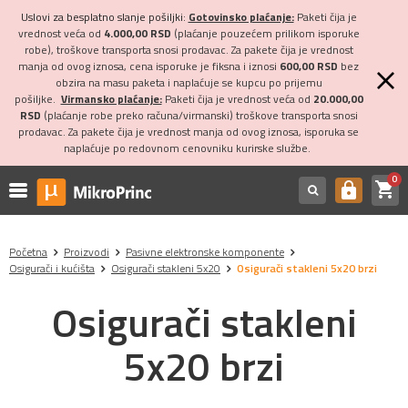
Uslovi za besplatno slanje pošiljki:
Gotovinsko plaćanje:
Paketi čija je
vrednost veća od
4.000,00 RSD
(plaćanje pouzećem prilikom isporuke
robe), troškove transporta snosi prodavac. Za pakete čija je vrednost
manja od ovog iznosa, cena isporuke je fiksna i iznosi
600,00 RSD
bez
obzira na masu paketa i naplaćuje se kupcu po prijemu
pošiljke.
Virmansko plaćanje:
Paketi čija je vrednost veća od
20.000,00
RSD
(plaćanje robe preko računa/virmanski) troškove transporta snosi
prodavac. Za pakete čija je vrednost manja od ovog iznosa, isporuka se
naplaćuje po redovnom cenovniku kurirske službe.
0
shopping_cart
https
Početna
Proizvodi
Pasivne elektronske komponente
Osigurači i kućišta
Osigurači stakleni 5x20
Osigurači stakleni 5x20 brzi
Osigurači stakleni
5x20 brzi