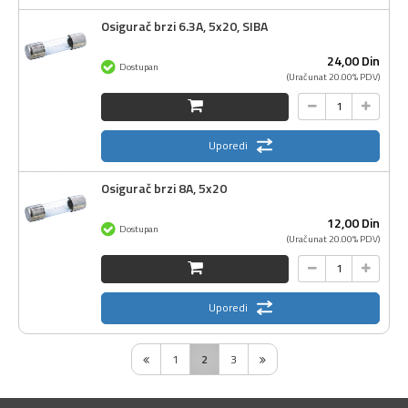
Osigurač brzi 6.3A, 5x20, SIBA
24,
00
Din
Dostupan
(Uračunat 20.00% PDV)
Uporedi
Osigurač brzi 8A, 5x20
12,
00
Din
Dostupan
(Uračunat 20.00% PDV)
Uporedi
1
2
3