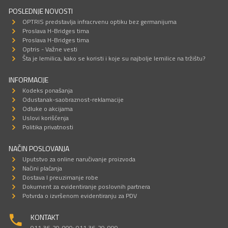
POSLEDNJE NOVOSTI
OPTRIS predstavlja infracrvenu optiku bez germanijuma
Proslava H-Bridges tima
Proslava H-Bridges tima
Optris - Važne vesti
Šta je lemilica, kako se koristi i koje su najbolje lemilice na tržištu?
INFORMACIJE
Kodeks ponašanja
Odustanak-saobraznost-reklamacije
Odluke o akcijama
Uslovi korišćenja
Politika privatnosti
NAČIN POSLOVANJA
Uputstvo za online naručivanje proizvoda
Načini plaćanja
Dostava I preuzimanje robe
Dokument za evidentiranje poslovnih partnera
Potvrda o izvršenom evidentiranju za PDV
KONTAKT
011 36-29-000; 011 36-29-999