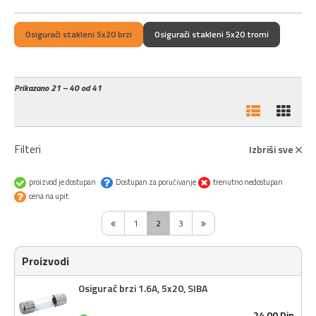
Osigurači stakleni 5x20 brzi
Osigurači stakleni 5x20 tromi
Prikazano
21 – 40 od 41
Filteri
Izbriši sve
proizvod je dostupan
Dostupan za poručivanje
trenutno nedostupan
cena na upit
1
2
3
Proizvodi
Osigurač brzi 1.6A, 5x20, SIBA
24,
00
Din