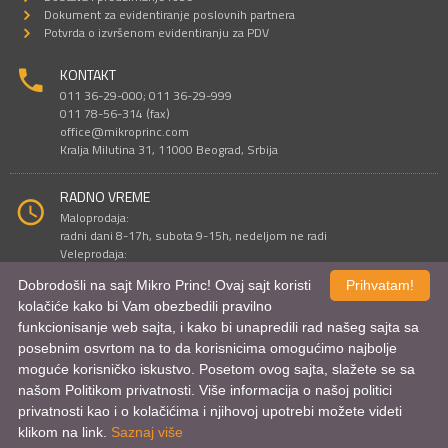
Dokument za evidentiranje poslovnih partnera
Potvrda o izvršenom evidentiranju za PDV
KONTAKT
011 36-29-000; 011 36-29-999
011 78-56-314 (fax)
office@mikroprinc.com
Kralja Milutina 31, 11000 Beograd, Srbija
RADNO VREME
Maloprodaja:
radni dani 8-17h, subota 9-15h, nedeljom ne radi
Veleprodaja:
radni dani 9-16h, subotom i nedeljom ne radi
Dobrodošli na sajt Mikro Princ! Ovaj sajt koristi
Prihvatam!
kolačiće kako bi Vam obezbedili pravilno
funkcionisanje web sajta, i kako bi unapredili rad našeg sajta sa
Sve cene su iskazane u dinarima. PDV je uračunat u cenu.
posebnim osvrtom na to da korisnicima omogućimo najbolje
© Mikro Princ 1999 - 2026. Sva prava su zadržana.
Kreirao
*nbgcreator
|
Izdrada Internet prodavnice
,
Izrada sajta
i
mobilnih
moguće korisničko iskustvo. Posetom ovog sajta, slažete se sa
aplikacija
i
SEO optimizacija
našom Politikom privatnosti. Više informacija o našoj politici
privatnosti kao i o kolačićima i njihovoj upotrebi možete videti
klikom na link.
Saznaj više
Uporednik proizvoda