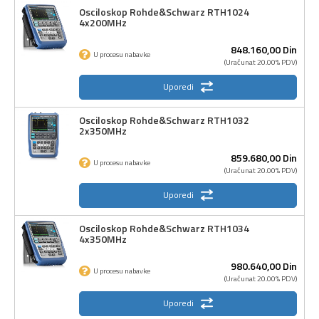
Osciloskop Rohde&Schwarz RTH1024
4x200MHz
848.160,
00
Din
U procesu nabavke
(Uračunat 20.00% PDV)
Uporedi
Osciloskop Rohde&Schwarz RTH1032
2x350MHz
859.680,
00
Din
U procesu nabavke
(Uračunat 20.00% PDV)
Uporedi
Osciloskop Rohde&Schwarz RTH1034
4x350MHz
980.640,
00
Din
U procesu nabavke
(Uračunat 20.00% PDV)
Uporedi