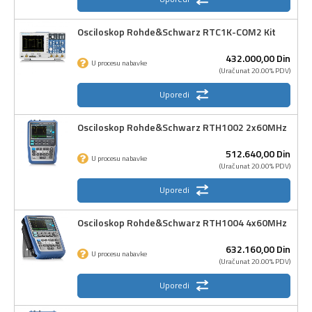
Osciloskop Rohde&Schwarz RTC1K-COM2 Kit
432.000,
00
Din
U procesu nabavke
(Uračunat 20.00% PDV)
Uporedi
Osciloskop Rohde&Schwarz RTH1002 2x60MHz
512.640,
00
Din
U procesu nabavke
(Uračunat 20.00% PDV)
Uporedi
Osciloskop Rohde&Schwarz RTH1004 4x60MHz
632.160,
00
Din
U procesu nabavke
(Uračunat 20.00% PDV)
Uporedi