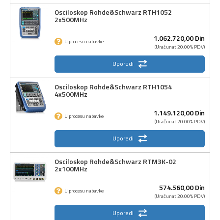
Osciloskop Rohde&Schwarz RTH1052
2x500MHz
1.062.720,
00
Din
U procesu nabavke
(Uračunat 20.00% PDV)
Uporedi
Osciloskop Rohde&Schwarz RTH1054
4x500MHz
1.149.120,
00
Din
U procesu nabavke
(Uračunat 20.00% PDV)
Uporedi
Osciloskop Rohde&Schwarz RTM3K-02
2x100MHz
574.560,
00
Din
U procesu nabavke
(Uračunat 20.00% PDV)
Uporedi