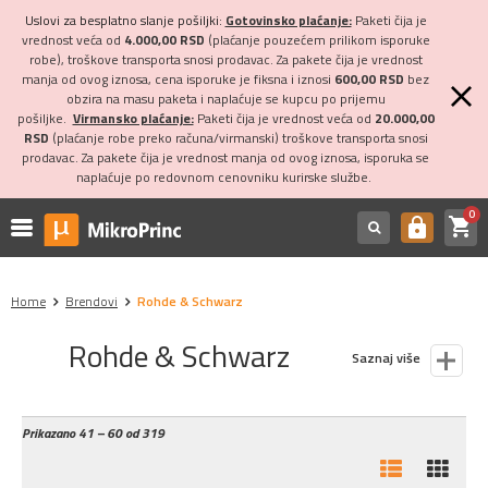
Uslovi za besplatno slanje pošiljki:
Gotovinsko plaćanje:
Paketi čija je
vrednost veća od
4.000,00 RSD
(plaćanje pouzećem prilikom isporuke
robe), troškove transporta snosi prodavac. Za pakete čija je vrednost
manja od ovog iznosa, cena isporuke je fiksna i iznosi
600,00 RSD
bez
obzira na masu paketa i naplaćuje se kupcu po prijemu
pošiljke.
Virmansko plaćanje:
Paketi čija je vrednost veća od
20.000,00
RSD
(plaćanje robe preko računa/virmanski) troškove transporta snosi
prodavac. Za pakete čija je vrednost manja od ovog iznosa, isporuka se
naplaćuje po redovnom cenovniku kurirske službe.
0
shopping_cart
https
Home
Brendovi
Rohde & Schwarz
Rohde & Schwarz
Saznaj više
Prikazano
41 – 60 od 319