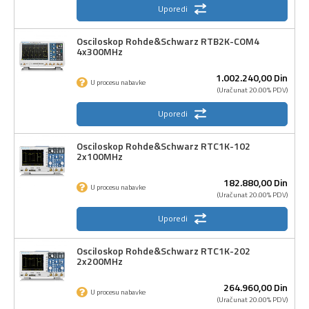
Uporedi
Osciloskop Rohde&Schwarz RTB2K-COM4
4x300MHz
1.002.240,
00
Din
U procesu nabavke
(Uračunat 20.00% PDV)
Uporedi
Osciloskop Rohde&Schwarz RTC1K-102
2x100MHz
182.880,
00
Din
U procesu nabavke
(Uračunat 20.00% PDV)
Uporedi
Osciloskop Rohde&Schwarz RTC1K-202
2x200MHz
264.960,
00
Din
U procesu nabavke
(Uračunat 20.00% PDV)