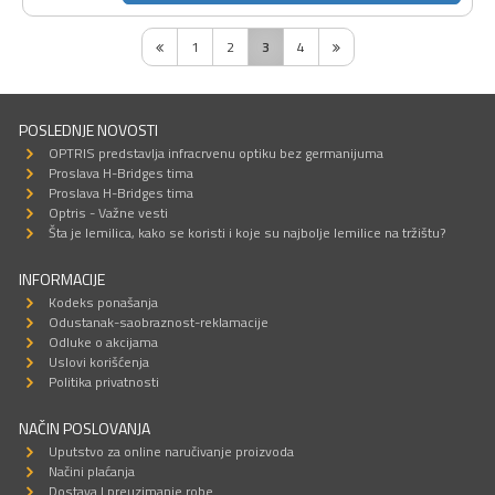
1
2
3
4
POSLEDNJE NOVOSTI
OPTRIS predstavlja infracrvenu optiku bez germanijuma
Proslava H-Bridges tima
Proslava H-Bridges tima
Optris - Važne vesti
Šta je lemilica, kako se koristi i koje su najbolje lemilice na tržištu?
INFORMACIJE
Kodeks ponašanja
Odustanak-saobraznost-reklamacije
Odluke o akcijama
Uslovi korišćenja
Politika privatnosti
NAČIN POSLOVANJA
Uputstvo za online naručivanje proizvoda
Načini plaćanja
Dostava I preuzimanje robe