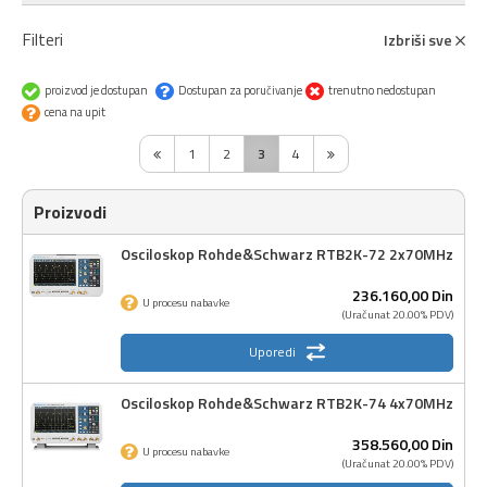
Filteri
Izbriši sve
proizvod je dostupan
Dostupan za poručivanje
trenutno nedostupan
cena na upit
1
2
3
4
Proizvodi
Osciloskop Rohde&Schwarz RTB2K-72 2x70MHz
236.160,
00
Din
U procesu nabavke
(Uračunat 20.00% PDV)
Uporedi
Osciloskop Rohde&Schwarz RTB2K-74 4x70MHz
358.560,
00
Din
U procesu nabavke
(Uračunat 20.00% PDV)