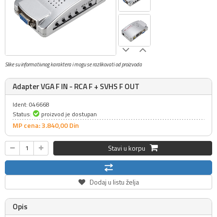
Slike su informativnog karaktera i mogu se razlikovati od proizvoda
Adapter VGA F IN - RCA F + SVHS F OUT
Ident: 046668
Status:
proizvod je dostupan
MP cena: 3.840,
00
Din
Stavi u korpu
Dodaj u listu želja
Opis