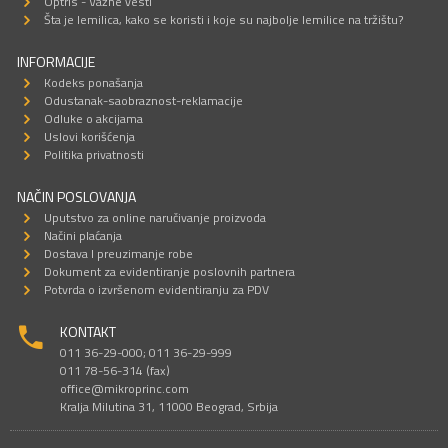
Optris - Važne vesti
Šta je lemilica, kako se koristi i koje su najbolje lemilice na tržištu?
INFORMACIJE
Kodeks ponašanja
Odustanak-saobraznost-reklamacije
Odluke o akcijama
Uslovi korišćenja
Politika privatnosti
NAČIN POSLOVANJA
Uputstvo za online naručivanje proizvoda
Načini plaćanja
Dostava I preuzimanje robe
Dokument za evidentiranje poslovnih partnera
Potvrda o izvršenom evidentiranju za PDV
KONTAKT
011 36-29-000; 011 36-29-999
011 78-56-314 (fax)
office@mikroprinc.com
Kralja Milutina 31, 11000 Beograd, Srbija