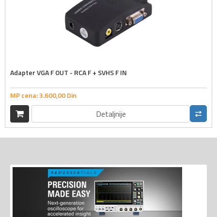
Adapter VGA F OUT - RCA F + SVHS F IN
MP cena:
3.600,
00
Din
Detaljnije