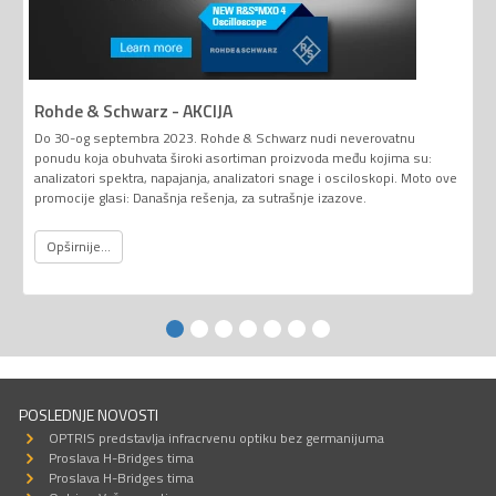
Rohde & Schwarz - AKCIJA
Do 30-og septembra 2023. Rohde & Schwarz nudi neverovatnu
ponudu koja obuhvata široki asortiman proizvoda među kojima su:
analizatori spektra, napajanja, analizatori snage i osciloskopi. Moto ove
promocije glasi: Današnja rešenja, za sutrašnje izazove.
Opširnije...
POSLEDNJE NOVOSTI
OPTRIS predstavlja infracrvenu optiku bez germanijuma
Proslava H-Bridges tima
Proslava H-Bridges tima