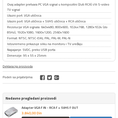
Ovaj adapter pretvara PC VGA signal u kompozitni (žuti RCA) i/ili S-video
TV signal
Ulazni port: VGA utičnica
Izlazni port: VGA utičnica + SVHS utičnica + RCA utičnica
Rezolucije VGA signala: 640x480, 800x600, 1024x768, 1280x1024 (do
85Hz), 1920x1080, 1600x1200, 2560x1600
Format: NTSC, NTSC-EIAJ, PAL, PAL-M, PAL-N
Istovremeno prikazuje sliku na monitoru i TV uređaju
Napajanje: 5VDC, preko USB porta
Dimenzije: 95 x 55 x 25mm
Deklaracija proizvoda
Podeli sa prijateljima:
Nedavno pregledani proizvodi
Adapter VGA F IN - RCA F + SVHS F OUT
3.840,
00
Din