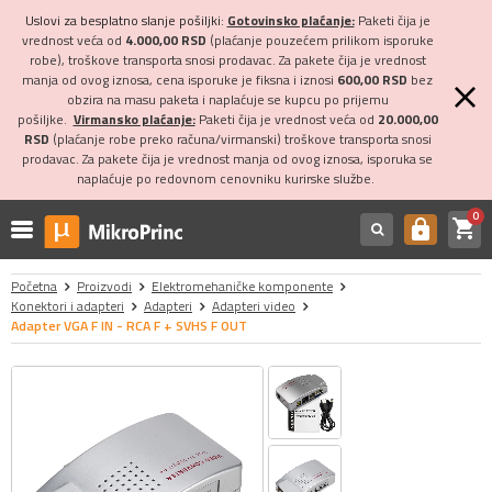
Uslovi za besplatno slanje pošiljki:
Gotovinsko plaćanje:
Paketi čija je
vrednost veća od
4.000,00 RSD
(plaćanje pouzećem prilikom isporuke
robe), troškove transporta snosi prodavac. Za pakete čija je vrednost
manja od ovog iznosa, cena isporuke je fiksna i iznosi
600,00 RSD
bez
obzira na masu paketa i naplaćuje se kupcu po prijemu
pošiljke.
Virmansko plaćanje:
Paketi čija je vrednost veća od
20.000,00
RSD
(plaćanje robe preko računa/virmanski) troškove transporta snosi
prodavac. Za pakete čija je vrednost manja od ovog iznosa, isporuka se
naplaćuje po redovnom cenovniku kurirske službe.
0
shopping_cart
https
Početna
Proizvodi
Elektromehaničke komponente
Konektori i adapteri
Adapteri
Adapteri video
Adapter VGA F IN - RCA F + SVHS F OUT