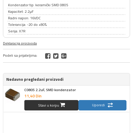
Kondenzator tip: keramički SMD 0805
Kapacitet: 2.2µF
Radni napon: 16VDC
Tolerancija: -20 do +80%
Serija: X7R
Deklaracija proizvoda
Podeli sa prijateljima:
Nedavno pregledani proizvodi
C0805 2.2uF, SMD kondenzator
11,
40
Din
Uporedi
Stavi u korpu