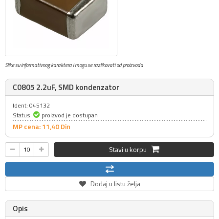
Slike su informativnog karaktera i mogu se razlikovati od proizvoda
C0805 2.2uF, SMD kondenzator
Ident: 045132
Status:
proizvod je dostupan
MP cena: 11,
40
Din
Stavi u korpu
Dodaj u listu želja
Opis