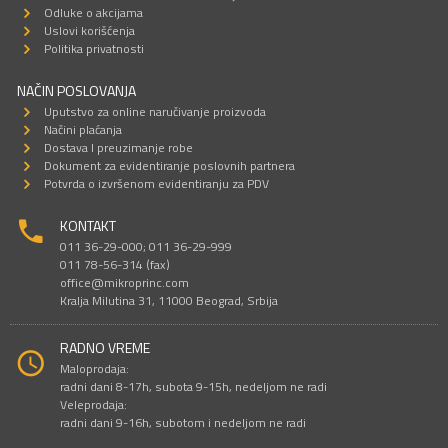
Odluke o akcijama
Uslovi korišćenja
Politika privatnosti
NAČIN POSLOVANJA
Uputstvo za online naručivanje proizvoda
Načini plaćanja
Dostava I preuzimanje robe
Dokument za evidentiranje poslovnih partnera
Potvrda o izvršenom evidentiranju za PDV
KONTAKT
011 36-29-000; 011 36-29-999
011 78-56-314 (fax)
office@mikroprinc.com
Kralja Milutina 31, 11000 Beograd, Srbija
RADNO VREME
Maloprodaja:
radni dani 8-17h, subota 9-15h, nedeljom ne radi
Veleprodaja:
radni dani 9-16h, subotom i nedeljom ne radi