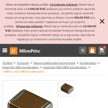
Uslovi za besplatno slanje pošiljki:
Gotovinsko plaćanje:
Paketi čija je
vrednost veća od
4.000,00 RSD
(plaćanje pouzećem prilikom isporuke
robe), troškove transporta snosi prodavac. Za pakete čija je vrednost
manja od ovog iznosa, cena isporuke je fiksna i iznosi
600,00 RSD
bez
obzira na masu paketa i naplaćuje se kupcu po prijemu
pošiljke.
Virmansko plaćanje:
Paketi čija je vrednost veća od
20.000,00
RSD
(plaćanje robe preko računa/virmanski) troškove transporta snosi
prodavac. Za pakete čija je vrednost manja od ovog iznosa, isporuka se
naplaćuje po redovnom cenovniku kurirske službe.
0
shopping_cart
https
Početna
Proizvodi
Pasivne elektronske komponente
Kondenzatori
Keramički SMD kondenzatori
Keramički SMD 0805 kondenzatori
C0805 2.2uF, SMD kondenzator