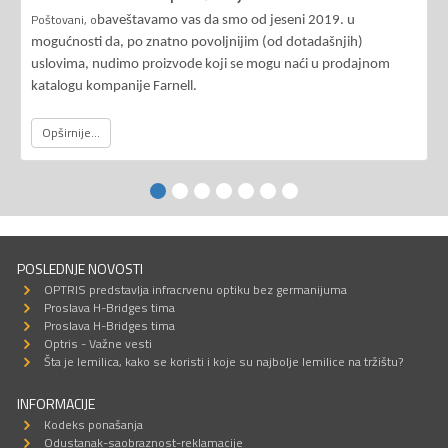
Poštovani, o
baveštavamo vas da smo od jeseni 2019. u
mogućnosti da, po znatno povoljnijim (od dotadašnjih)
uslovima, nudimo proizvode koji se mogu naći u prodajnom
katalogu kompanije Farnell.
Opširnije...
POSLEDNJE NOVOSTI
OPTRIS predstavlja infracrvenu optiku bez germanijuma
Proslava H-Bridges tima
Proslava H-Bridges tima
Optris - Važne vesti
Šta je lemilica, kako se koristi i koje su najbolje lemilice na tržištu?
INFORMACIJE
Kodeks ponašanja
Odustanak-saobraznost-reklamacije