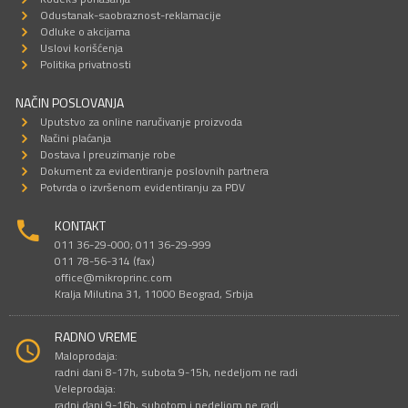
Odustanak-saobraznost-reklamacije
Odluke o akcijama
Uslovi korišćenja
Politika privatnosti
NAČIN POSLOVANJA
Uputstvo za online naručivanje proizvoda
Načini plaćanja
Dostava I preuzimanje robe
Dokument za evidentiranje poslovnih partnera
Potvrda o izvršenom evidentiranju za PDV
KONTAKT
011 36-29-000; 011 36-29-999
011 78-56-314 (fax)
office@mikroprinc.com
Kralja Milutina 31, 11000 Beograd, Srbija
RADNO VREME
Maloprodaja:
radni dani 8-17h, subota 9-15h, nedeljom ne radi
Veleprodaja:
radni dani 9-16h, subotom i nedeljom ne radi