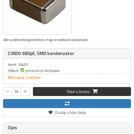
Slike su informativnog karaktera i mogu se razlikovati od proizvoda
C0805 680pF, SMD kondenzator
Ident: 26497
Status:
proizvod je dostupan
MP cena: 2,
40
Din
Stavi u korpu
Dodaj u listu želja
Opis