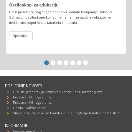
Osciloskopi za edukaciju
Dragi posetioci, pogledajte posebnu ponudu kompanije Rohde &
Schwarz i osciloskope koji su namenjeni za naučne i obrazovne
institucije, poput škola, fakulteta i instituta.
Opširnije...
POSLEDNJE NOVOSTI
OPTRIS predstavlja infracrvenu optiku bez germanijuma
Proslava H-Bridges tima
Proslava H-Bridges tima
Optris - Važne vesti
Šta je lemilica, kako se koristi i koje su najbolje lemilice na tržištu?
INFORMACIJE
Kodeks ponašanja