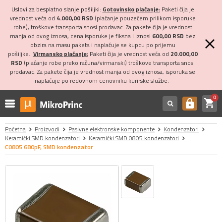
Uslovi za besplatno slanje pošiljki:
Gotovinsko plaćanje:
Paketi čija je
vrednost veća od
4.000,00 RSD
(plaćanje pouzećem prilikom isporuke
robe), troškove transporta snosi prodavac. Za pakete čija je vrednost
manja od ovog iznosa, cena isporuke je fiksna i iznosi
600,00 RSD
bez
obzira na masu paketa i naplaćuje se kupcu po prijemu
pošiljke.
Virmansko plaćanje:
Paketi čija je vrednost veća od
20.000,00
RSD
(plaćanje robe preko računa/virmanski) troškove transporta snosi
prodavac. Za pakete čija je vrednost manja od ovog iznosa, isporuka se
naplaćuje po redovnom cenovniku kurirske službe.
0
shopping_cart
https
Početna
Proizvodi
Pasivne elektronske komponente
Kondenzatori
Keramički SMD kondenzatori
Keramički SMD 0805 kondenzatori
C0805 680pF, SMD kondenzator