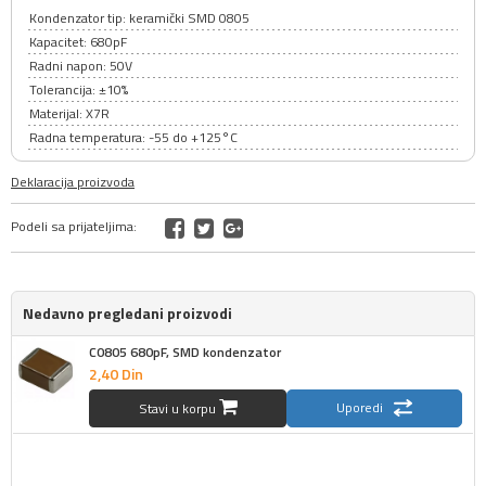
Kondenzator tip: keramički SMD 0805
Kapacitet: 680pF
Radni napon: 50V
Tolerancija: ±10%
Materijal: X7R
Radna temperatura: -55 do +125°C
Deklaracija proizvoda
Podeli sa prijateljima:
Nedavno pregledani proizvodi
C0805 680pF, SMD kondenzator
2,
40
Din
Uporedi
Stavi u korpu