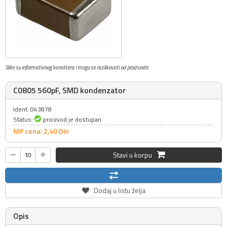
Slike su informativnog karaktera i mogu se razlikovati od proizvoda
C0805 560pF, SMD kondenzator
Ident: 043878
Status:
proizvod je dostupan
MP cena: 2,
40
Din
Stavi u korpu
Dodaj u listu želja
Opis