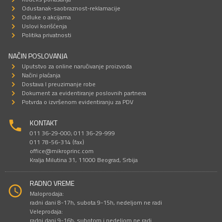
Odustanak-saobraznost-reklamacije
Odluke o akcijama
Uslovi korišćenja
Politika privatnosti
NAČIN POSLOVANJA
Uputstvo za online naručivanje proizvoda
Načini plaćanja
Dostava I preuzimanje robe
Dokument za evidentiranje poslovnih partnera
Potvrda o izvršenom evidentiranju za PDV
KONTAKT
011 36-29-000; 011 36-29-999
011 78-56-314 (fax)
office@mikroprinc.com
Kralja Milutina 31, 11000 Beograd, Srbija
RADNO VREME
Maloprodaja:
radni dani 8-17h, subota 9-15h, nedeljom ne radi
Veleprodaja:
radni dani 9-16h, subotom i nedeljom ne radi