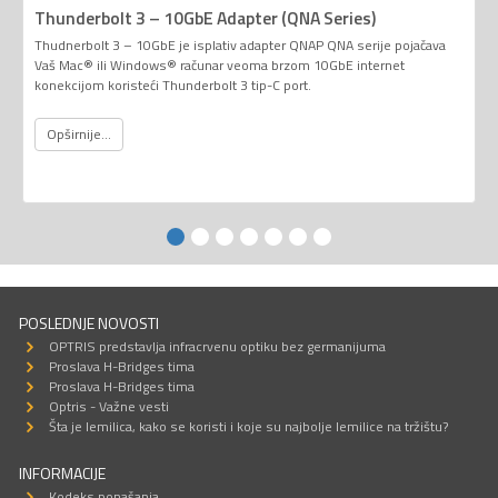
Thunderbolt 3 – 10GbE Adapter (QNA Series)
Thudnerbolt 3 – 10GbE je isplativ adapter QNAP QNA serije pojačava
Vaš Mac® ili Windows® računar veoma brzom 10GbE internet
konekcijom koristeći Thunderbolt 3 tip-C port.
Opširnije...
POSLEDNJE NOVOSTI
OPTRIS predstavlja infracrvenu optiku bez germanijuma
Proslava H-Bridges tima
Proslava H-Bridges tima
Optris - Važne vesti
Šta je lemilica, kako se koristi i koje su najbolje lemilice na tržištu?
INFORMACIJE
Kodeks ponašanja