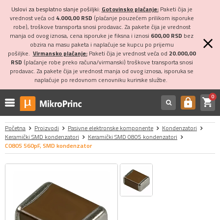
Uslovi za besplatno slanje pošiljki:
Gotovinsko plaćanje:
Paketi čija je
vrednost veća od
4.000,00 RSD
(plaćanje pouzećem prilikom isporuke
robe), troškove transporta snosi prodavac. Za pakete čija je vrednost
manja od ovog iznosa, cena isporuke je fiksna i iznosi
600,00 RSD
bez
obzira na masu paketa i naplaćuje se kupcu po prijemu
pošiljke.
Virmansko plaćanje:
Paketi čija je vrednost veća od
20.000,00
RSD
(plaćanje robe preko računa/virmanski) troškove transporta snosi
prodavac. Za pakete čija je vrednost manja od ovog iznosa, isporuka se
naplaćuje po redovnom cenovniku kurirske službe.
0
shopping_cart
https
Početna
Proizvodi
Pasivne elektronske komponente
Kondenzatori
Keramički SMD kondenzatori
Keramički SMD 0805 kondenzatori
C0805 560pF, SMD kondenzator