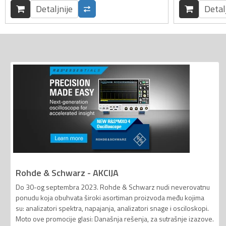
Detaljnije
Detal
Rohde & Schwarz - AKCIJA
Do 30-og septembra 2023. Rohde & Schwarz nudi neverovatnu
ponudu koja obuhvata široki asortiman proizvoda među kojima
su: analizatori spektra, napajanja, analizatori snage i osciloskopi.
Moto ove promocije glasi: Današnja rešenja, za sutrašnje izazove.