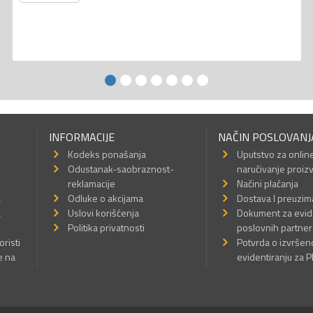
INFORMACIJE
NAČIN POSLOVANJ
Kodeks ponašanja
Uputstvo za onlin
Odustanak-saobraznost-
naručivanje proiz
reklamacije
Načini plaćanja
a
Odluke o akcijama
Dostava I preuzim
a
Uslovi korišćenja
Dokument za evid
Politika privatnosti
poslovnih partner
oristi
Potvrda o izvrše
e na
evidentiranju za 