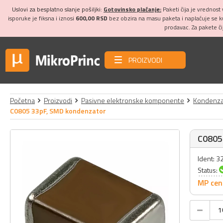
Uslovi za besplatno slanje pošiljki:
Gotovinsko plaćanje:
Paketi čija je vrednost
isporuke je fiksna i iznosi
600,00 RSD
bez obzira na masu paketa i naplaćuje se 
prodavac. Za pakete č
PROIZVODI
Početna
Proizvodi
Pasivne elektronske komponente
Kondenza
C0805 33pF, SMD kondenzator
C0805
Ident: 
Status:
MP cen