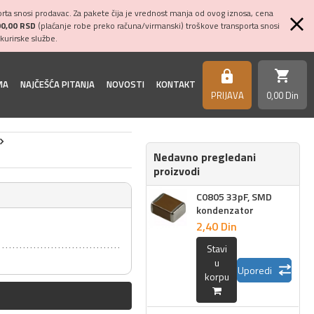
ta snosi prodavac. Za pakete čija je vrednost manja od ovog iznosa, cena
00,00 RSD
(plaćanje robe preko računa/virmanski) troškove transporta snosi
kurirske službe.
shopping_cart
https
MA
NAJČEŠĆA PITANJA
NOVOSTI
KONTAKT
PRIJAVA
0,
00
Din
Nedavno pregledani
proizvodi
C0805 33pF, SMD
kondenzator
2,
40
Din
Stavi
u
Uporedi
korpu