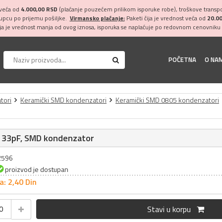
 veća od
4.000,00 RSD
(plaćanje pouzećem prilikom isporuke robe), troškove transpor
kupcu po prijemu pošiljke.
Virmansko plaćanje:
Paketi čija je vrednost veća od
20.0
ija je vrednost manja od ovog iznosa, isporuka se naplaćuje po redovnom cenovniku 
POČETNA
O NA
tori
Keramički SMD kondenzatori
Keramički SMD 0805 kondenzatori
 33pF, SMD kondenzator
32596
proizvod je dostupan
a: 2,
40
Din
Stavi u korpu