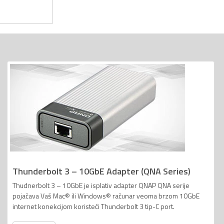
Thunderbolt 3 – 10GbE Adapter (QNA Series)
Thudnerbolt 3 – 10GbE je isplativ adapter QNAP QNA serije
pojačava Vaš Mac® ili Windows® računar veoma brzom 10GbE
internet konekcijom koristeći Thunderbolt 3 tip-C port.