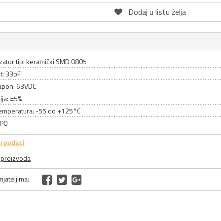
Dodaj u listu želja
ator tip: keramički SMD 0805
t: 33pF
apon: 63VDC
ija: ±5%
emperatura: -55 do +125°C
NP0
i podaci
a proizvoda
ijateljima: