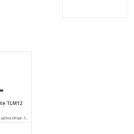
nte TLM12
Maksimalni napon: 24V; Maksimalna jačina struje: 1A; Dužina kabla: 40cm; Veličina vrha pincete: 1.1 x 0.25mm;