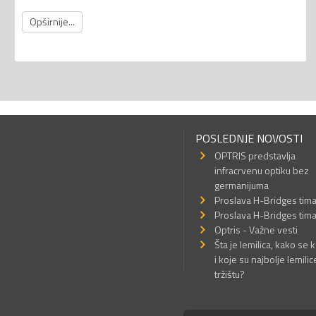
Opširnije...
POSLEDNJE NOVOSTI
OPTRIS predstavlja
infracrvenu optiku bez
germanijuma
Proslava H-Bridges tim
Proslava H-Bridges tim
Optris - Važne vesti
Šta je lemilica, kako se k
i koje su najbolje lemilic
tržištu?