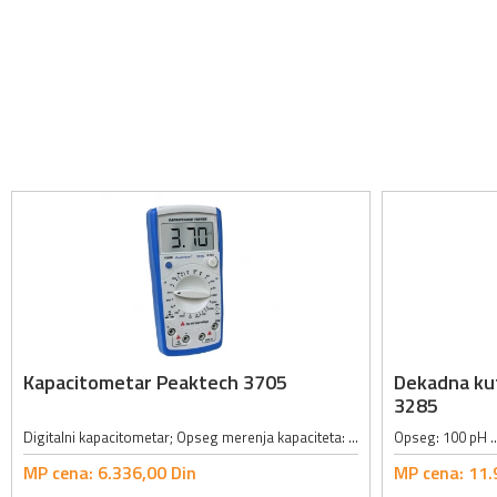
Kapacitometar Peaktech 3705
Dekadna kut
3285
Digitalni kapacitometar; Opseg merenja kapaciteta: 200pF, 2nF, 20nF, 200nF, 2µF, 20µF, 200µF, 2mF, 20mF; Tačnost merenja kapaciteta: ±0.5% + 10 cifara; Opseg merenja otpornosti: 20Ω, 200Ω, 2kΩ, 20kΩ, 200kΩ, 2MΩ, 20MΩ, 200MΩ,...
MP cena:
6.336,
00
Din
MP cena:
11.