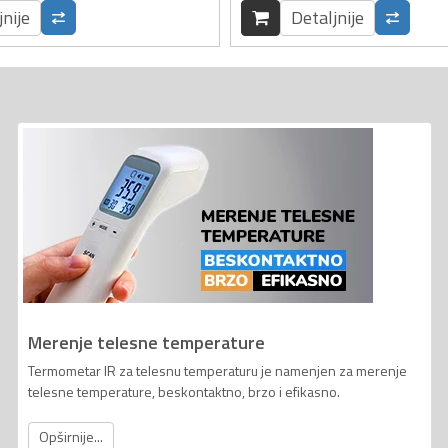
jnije
Detaljnije
Merenje telesne temperature
Termometar IR za telesnu temperaturu je namenjen za merenje
telesne temperature, beskontaktno, brzo i efikasno.
Opširnije...