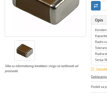
Opis
Kondenz
Kapacite
Radni n
Toleranc
Radna t
Serija: 
Slike su informativnog karaktera i mogu se razlikovati od
Tehničk
proizvoda
Deklaracij
Podeli sa pr