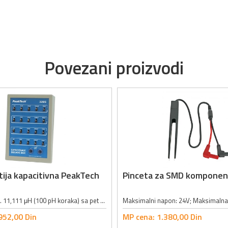
Povezani proizvodi
ija kapacitivna PeakTech
Pinceta za SMD kompone
Opseg: 100 pH ... 11,111 μH (100 pH koraka) sa pet dekada; Tačnost: 5% na 1 kHz; Maksimalni strujni limit: 100 mA DC/AC; Permanentna idnuktivnost: 0.6 μH; Dimenzije: 140 x 190 x 80mm; Masa: 350g;
952,
00
Din
MP cena:
1.380,
00
Din