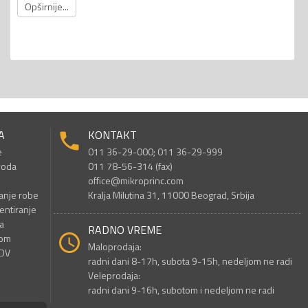
Opširnije...
A
KONTAKT
e
011 36-29-000; 011 36-29-999
voda
011 78-56-314 (fax)
office@mikroprinc.com
anje robe
Kralja Milutina 31, 11000 Beograd, Srbija
entiranje
a
RADNO VREME
nom
Maloprodaja:
PDV
radni dani 8-17h, subota 9-15h, nedeljom ne radi
Veleprodaja:
radni dani 9-16h, subotom i nedeljom ne radi