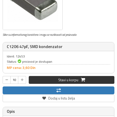
Slike su informativnog karaktera i mogu se razlikovati od proizvoda
C1206 47pF, SMD kondenzator
Ident: 12453
Status:
proizvod je dostupan
MP cena: 3,
60
Din
Stavi u korpu
Dodaj u listu želja
Opis