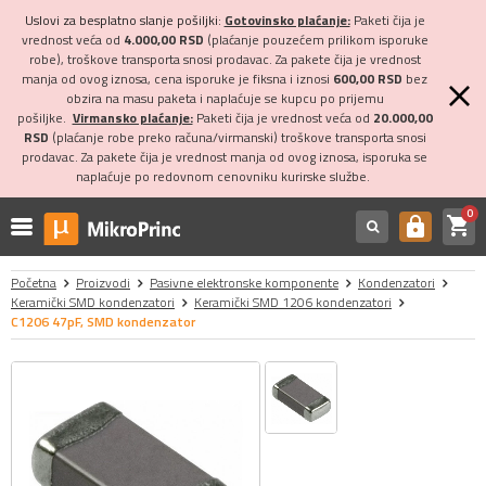
Uslovi za besplatno slanje pošiljki:
Gotovinsko plaćanje:
Paketi čija je
vrednost veća od
4.000,00 RSD
(plaćanje pouzećem prilikom isporuke
robe), troškove transporta snosi prodavac. Za pakete čija je vrednost
manja od ovog iznosa, cena isporuke je fiksna i iznosi
600,00 RSD
bez
obzira na masu paketa i naplaćuje se kupcu po prijemu
pošiljke.
Virmansko plaćanje:
Paketi čija je vrednost veća od
20.000,00
RSD
(plaćanje robe preko računa/virmanski) troškove transporta snosi
prodavac. Za pakete čija je vrednost manja od ovog iznosa, isporuka se
naplaćuje po redovnom cenovniku kurirske službe.
0
shopping_cart
https
Početna
Proizvodi
Pasivne elektronske komponente
Kondenzatori
Keramički SMD kondenzatori
Keramički SMD 1206 kondenzatori
C1206 47pF, SMD kondenzator