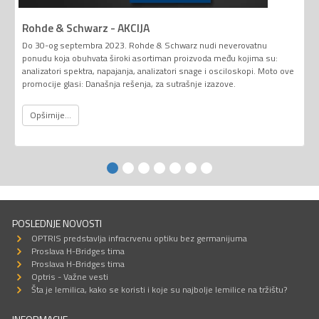
Rohde & Schwarz - AKCIJA
Do 30-og septembra 2023. Rohde & Schwarz nudi neverovatnu
ponudu koja obuhvata široki asortiman proizvoda među kojima su:
analizatori spektra, napajanja, analizatori snage i osciloskopi. Moto ove
promocije glasi: Današnja rešenja, za sutrašnje izazove.
Opširnije...
POSLEDNJE NOVOSTI
OPTRIS predstavlja infracrvenu optiku bez germanijuma
Proslava H-Bridges tima
Proslava H-Bridges tima
Optris - Važne vesti
Šta je lemilica, kako se koristi i koje su najbolje lemilice na tržištu?