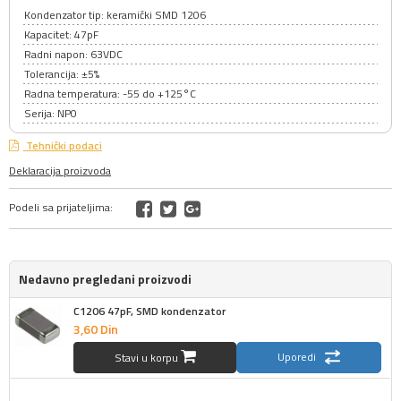
Kondenzator tip: keramički SMD 1206
Kapacitet: 47pF
Radni napon: 63VDC
Tolerancija: ±5%
Radna temperatura: -55 do +125°C
Serija: NP0
Tehnički podaci
Deklaracija proizvoda
Podeli sa prijateljima:
Nedavno pregledani proizvodi
C1206 47pF, SMD kondenzator
3,
60
Din
Uporedi
Stavi u korpu