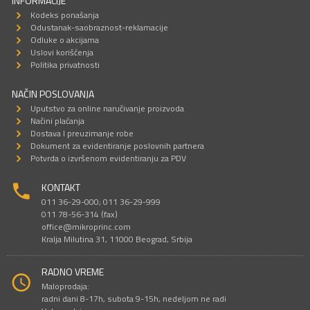
INFORMACIJE
Kodeks ponašanja
Odustanak-saobraznost-reklamacije
Odluke o akcijama
Uslovi korišćenja
Politika privatnosti
NAČIN POSLOVANJA
Uputstvo za online naručivanje proizvoda
Načini plaćanja
Dostava I preuzimanje robe
Dokument za evidentiranje poslovnih partnera
Potvrda o izvršenom evidentiranju za PDV
KONTAKT
011 36-29-000; 011 36-29-999
011 78-56-314 (fax)
office@mikroprinc.com
Kralja Milutina 31, 11000 Beograd, Srbija
RADNO VREME
Maloprodaja:
radni dani 8-17h, subota 9-15h, nedeljom ne radi