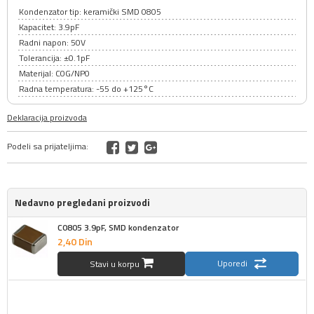
Kondenzator tip: keramički SMD 0805
Kapacitet: 3.9pF
Radni napon: 50V
Tolerancija: ±0.1pF
Materijal: C0G/NP0
Radna temperatura: -55 do +125°C
Deklaracija proizvoda
Podeli sa prijateljima:
Nedavno pregledani proizvodi
C0805 3.9pF, SMD kondenzator
2,
40
Din
Uporedi
Stavi u korpu