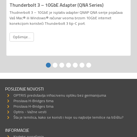
Thunderbolt 3 – 10GbE Adapter (QNA Series)
Thudnerbolt 3 – 10GbE je isplativ adapter QNAP QNA serije pojačava
Vaš Mac® ili Windows® računar veoma brzom 10GbE internet
konekcijom koristeći Thunderbolt 3 tip-C port.
Opširnije...
POSLEDNJE NOVOSTI
OPTRIS predstavlja infracrvenu optiku bez germanijuma
Proslava H-Bridges tima
Proslava H-Bridges tima
Optris - Važne vesti
Šta je lemilica, kako se koristi i koje su najbolje lemilice na tržištu?
INFORMACIJE
Kodeks ponašanja