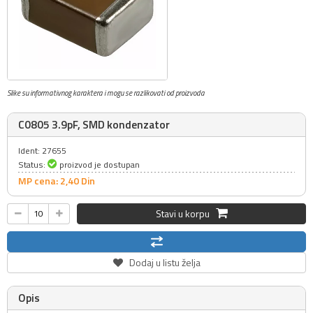
Slike su informativnog karaktera i mogu se razlikovati od proizvoda
C0805 3.9pF, SMD kondenzator
Ident: 27655
Status:
proizvod je dostupan
MP cena: 2,
40
Din
Stavi u korpu
Dodaj u listu želja
Opis