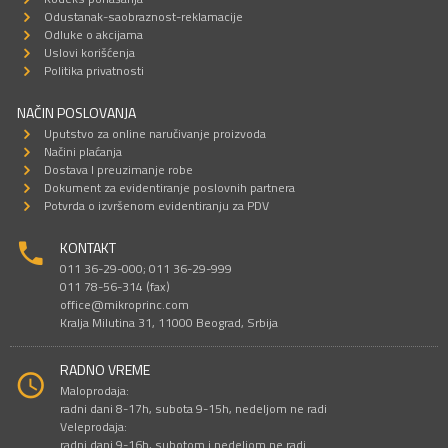
Odustanak-saobraznost-reklamacije
Odluke o akcijama
Uslovi korišćenja
Politika privatnosti
NAČIN POSLOVANJA
Uputstvo za online naručivanje proizvoda
Načini plaćanja
Dostava I preuzimanje robe
Dokument za evidentiranje poslovnih partnera
Potvrda o izvršenom evidentiranju za PDV
KONTAKT
011 36-29-000; 011 36-29-999
011 78-56-314 (fax)
office@mikroprinc.com
Kralja Milutina 31, 11000 Beograd, Srbija
RADNO VREME
Maloprodaja:
radni dani 8-17h, subota 9-15h, nedeljom ne radi
Veleprodaja:
radni dani 9-16h, subotom i nedeljom ne radi