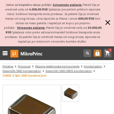
Uslovi za besplatno slanje pošiljki:
Gotovinsko plaćanje:
Paketi čija je
vrednost veća od
4.000,00 RSD
(plaćanje pouzećem prilikom isporuke
robe), troškove transporta snosi prodavac. Za pakete čija je vrednost
manja od ovog iznosa, cena isporuke je fiksna i iznosi
600,00 RSD
bez
obzira na masu paketa i naplaćuje se kupcu po prijemu
pošiljke.
Virmansko plaćanje:
Paketi čija je vrednost veća od
20.000,00
RSD
(plaćanje robe preko računa/virmanski) troškove transporta snosi
prodavac. Za pakete čija je vrednost manja od ovog iznosa, isporuka se
naplaćuje po redovnom cenovniku kurirske službe.
0
shopping_cart
https
Početna
Proizvodi
Pasivne elektronske komponente
Kondenzatori
Keramički SMD kondenzatori
Keramički SMD 0805 kondenzatori
C0805 3.9pF, SMD kondenzator