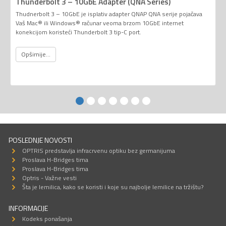
Thunderbolt 3 – 10GbE Adapter (QNA Series)
Thudnerbolt 3 – 10GbE je isplativ adapter QNAP QNA serije pojačava
Vaš Mac® ili Windows® računar veoma brzom 10GbE internet
konekcijom koristeći Thunderbolt 3 tip-C port.
Opširnije...
POSLEDNJE NOVOSTI
OPTRIS predstavlja infracrvenu optiku bez germanijuma
Proslava H-Bridges tima
Proslava H-Bridges tima
Optris - Važne vesti
Šta je lemilica, kako se koristi i koje su najbolje lemilice na tržištu?
INFORMACIJE
Kodeks ponašanja