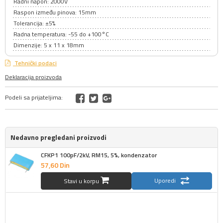
Radni napon: 2000V
Raspon između pinova: 15mm
Tolerancija: ±5%
Radna temperatura: -55 do +100°C
Dimenzije: 5 x 11 x 18mm
Tehnički podaci
Deklaracija proizvoda
Podeli sa prijateljima:
Nedavno pregledani proizvodi
CFKP1 100pF/2kV, RM15, 5%, kondenzator
57,
60
Din
Uporedi
Stavi u korpu