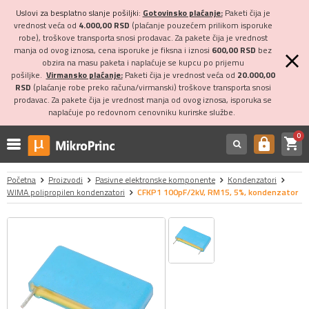
Uslovi za besplatno slanje pošiljki:
Gotovinsko plaćanje:
Paketi čija je
vrednost veća od
4.000,00 RSD
(plaćanje pouzećem prilikom isporuke
robe), troškove transporta snosi prodavac. Za pakete čija je vrednost
manja od ovog iznosa, cena isporuke je fiksna i iznosi
600,00 RSD
bez
obzira na masu paketa i naplaćuje se kupcu po prijemu
pošiljke.
Virmansko plaćanje:
Paketi čija je vrednost veća od
20.000,00
RSD
(plaćanje robe preko računa/virmanski) troškove transporta snosi
prodavac. Za pakete čija je vrednost manja od ovog iznosa, isporuka se
naplaćuje po redovnom cenovniku kurirske službe.
0
shopping_cart
https
Početna
Proizvodi
Pasivne elektronske komponente
Kondenzatori
WIMA polipropilen kondenzatori
CFKP1 100pF/2kV, RM15, 5%, kondenzator