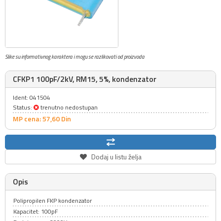
Slike su informativnog karaktera i mogu se razlikovati od proizvoda
CFKP1 100pF/2kV, RM15, 5%, kondenzator
Ident: 041504
Status:
trenutno nedostupan
MP cena: 57,
60
Din
Dodaj u listu želja
Opis
Polipropilen FKP kondenzator
Kapacitet: 100pF