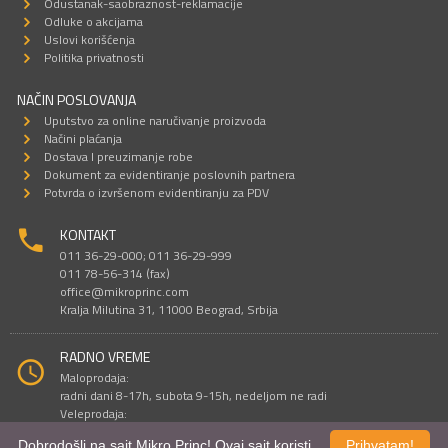
Odustanak-saobraznost-reklamacije
Odluke o akcijama
Uslovi korišćenja
Politika privatnosti
NAČIN POSLOVANJA
Uputstvo za online naručivanje proizvoda
Načini plaćanja
Dostava I preuzimanje robe
Dokument za evidentiranje poslovnih partnera
Potvrda o izvršenom evidentiranju za PDV
KONTAKT
011 36-29-000; 011 36-29-999
011 78-56-314 (fax)
office@mikroprinc.com
Kralja Milutina 31, 11000 Beograd, Srbija
RADNO VREME
Maloprodaja:
radni dani 8-17h, subota 9-15h, nedeljom ne radi
Veleprodaja:
radni dani 9-16h, subotom i nedeljom ne radi
Dobrodošli na sajt Mikro Princ! Ovaj sajt koristi
Prihvatam!