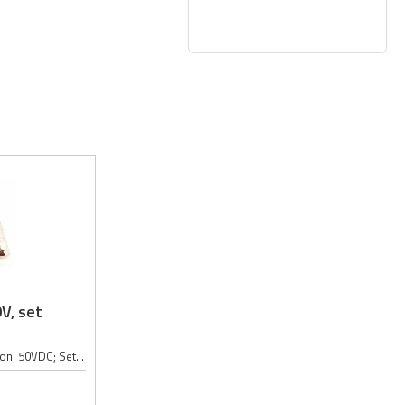
V, set
Kondezator tip: keramički; Radni napon: 50VDC; Set sadrži: 960 kondezatora (po 40 kondezatora u 24 različite vrednosti);