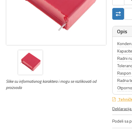
Opis
Kondenz
Kapacite
Radni n
Toleranc
Raspon 
Radna t
Slike su informativnog karaktera i mogu se razlikovati od
proizvoda
Otporno
Tehničk
Deklaracij
Podeli sa pr