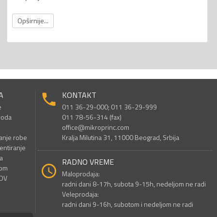
Opširnije...
A
KONTAKT
e
011 36-29-000; 011 36-29-999
voda
011 78-56-314 (fax)
office@mikroprinc.com
anje robe
Kralja Milutina 31, 11000 Beograd, Srbija
entiranje
a
RADNO VREME
nom
Maloprodaja:
PDV
radni dani 8-17h, subota 9-15h, nedeljom ne radi
Veleprodaja:
radni dani 9-16h, subotom i nedeljom ne radi