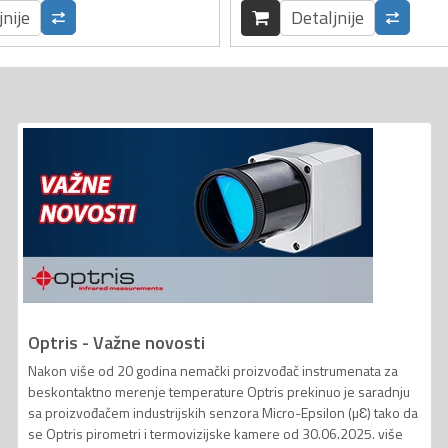
jnije
Detaljnije
Optris - Važne novosti
Nakon više od 20 godina nemački proizvođač instrumenata za
beskontaktno merenje temperature Optris prekinuo je saradnju
sa proizvođačem industrijskih senzora Micro-Epsilon (µƐ) tako da
se Optris pirometri i termovizijske kamere od 30.06.2025. više