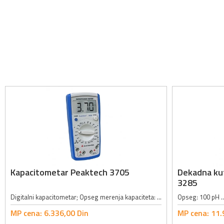
Kapacitometar Peaktech 3705
Dekadna kut
3285
Digitalni kapacitometar; Opseg merenja kapaciteta: 200pF, 2nF, 20nF, 200nF, 2µF, 20µF, 200µF, 2mF, 20mF; Tačnost merenja kapaciteta: ±0.5% + 10 cifara; Opseg merenja otpornosti: 20Ω, 200Ω, 2kΩ, 20kΩ, 200kΩ, 2MΩ, 20MΩ, 200MΩ,...
MP cena:
6.336,
00
Din
MP cena:
11.