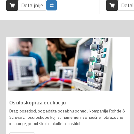
Detaljnije
Detal
Osciloskopi za edukaciju
Dragi posetioci, pogledajte posebnu ponudu kompanije Rohde &
Schwarz i osciloskope koji su namenjeni za naučne i obrazovne
institucije, poput škola, fakulteta i instituta.