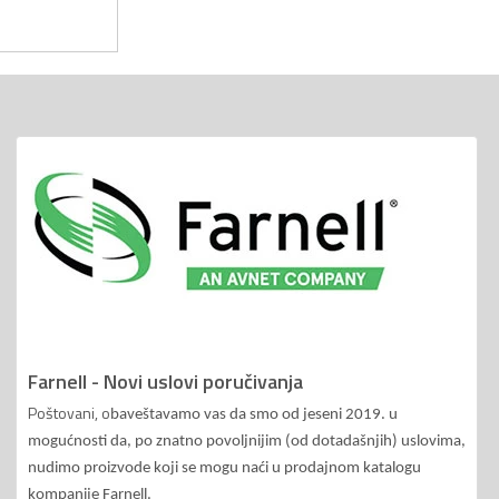
Farnell - Novi uslovi poručivanja
Poštovani, o
baveštavamo vas da smo od jeseni 2019. u
mogućnosti da, po znatno povoljnijim (od dotadašnjih) uslovima,
nudimo proizvode koji se mogu naći u prodajnom katalogu
kompanije Farnell.