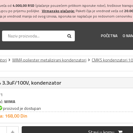
 veća od
4.000,00 RSD
(plaćanje pouzećem prilikom isporuke robe), troškove transpor
kupcu po prijemu pošiljke.
Virmansko plaćanje:
Paketi čija je vrednost veća od
20.0
ija je vrednost manja od ovog iznosa, isporuka se naplaćuje po redovnom cenovniku 
POČETNA
O NA
tori
WIMA poliester metalizirani kondenzatori
CMKS kondenzatori 1
 3.3uF/100V, kondenzator
71
ač:
WIMA
proizvod je dostupan
a: 168,
00
Din
Stavi u korpu