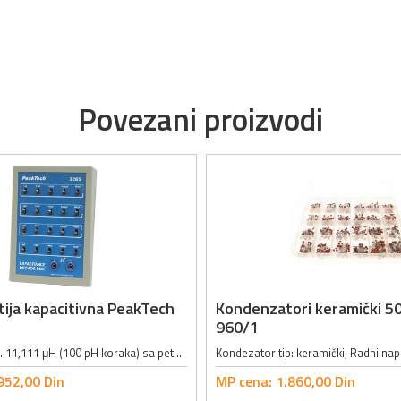
Povezani proizvodi
ija kapacitivna PeakTech
Kondenzatori keramički 50
960/1
Opseg: 100 pH ... 11,111 μH (100 pH koraka) sa pet dekada; Tačnost: 5% na 1 kHz; Maksimalni strujni limit: 100 mA DC/AC; Permanentna idnuktivnost: 0.6 μH; Dimenzije: 140 x 190 x 80mm; Masa: 350g;
952,
00
Din
MP cena:
1.860,
00
Din