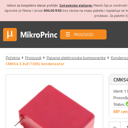
Uslovi za besplatno slanje pošiljki:
Gotovinsko plaćanje:
Paketi čija je vrednost
isporuke je fiksna i iznosi
600,00 RSD
bez obzira na masu paketa i naplaćuje se 
prodavac. Za pakete č
PROIZVODI
Početna
Proizvodi
Pasivne elektronske komponente
Kondenza
CMKS4 3.3uF/100V, kondenzator
CMKS4
Ident: 1
Proizođ
Status:
MP cen