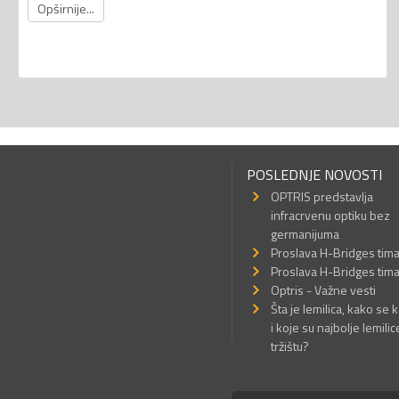
Opširnije...
POSLEDNJE NOVOSTI
OPTRIS predstavlja
infracrvenu optiku bez
germanijuma
Proslava H-Bridges tim
Proslava H-Bridges tim
Optris - Važne vesti
Šta je lemilica, kako se k
i koje su najbolje lemilic
tržištu?