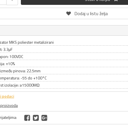
Dodaj u listu želja
ator MKS poliester metalizirani
t: 3.3µF
apon: 100VDC
ija: ±10%
između pinova: 22.5mm
emperatura: -55 do +100°C
st izolacije: ≥15000MΩ
i podaci
a proizvoda
ijateljima: