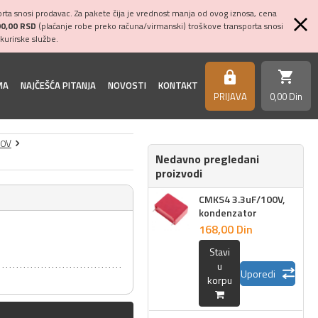
ta snosi prodavac. Za pakete čija je vrednost manja od ovog iznosa, cena
00,00 RSD
(plaćanje robe preko računa/virmanski) troškove transporta snosi
kurirske službe.
shopping_cart
https
MA
NAJČEŠĆA PITANJA
NOVOSTI
KONTAKT
PRIJAVA
0,
00
Din
00V
Nedavno pregledani
proizvodi
CMKS4 3.3uF/100V,
kondenzator
168,
00
Din
Stavi
u
Uporedi
korpu