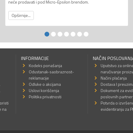
neće prodavati i pod Micro-Epsilon brendom.
Opširnije...
INFORMACIJE
NAČIN POSLOVANJ
Kodeks ponašanja
Uputstvo za onlin
Odustanak-saobraznost-
naručivanje proiz
reklamacije
Načini plaćanja
a
Odluke o akcijama
Dostava I preuzim
a
Uslovi korišćenja
Dokument za evid
Politika privatnosti
poslovnih partner
oristi
Potvrda o izvrše
e na
evidentiranju za 