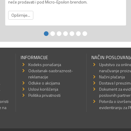
neće prodavati i pod Micro-Epsilon brendom.
Opširnije...
INFORMACIJE
NAČIN POSLOVANJ
Kodeks ponašanja
Uputstvo za onlin
Odustanak-saobraznost-
naručivanje proiz
reklamacije
Načini plaćanja
a
Odluke o akcijama
Dostava I preuzim
a
Uslovi korišćenja
Dokument za evid
Politika privatnosti
poslovnih partner
oristi
Potvrda o izvrše
e na
evidentiranju za 