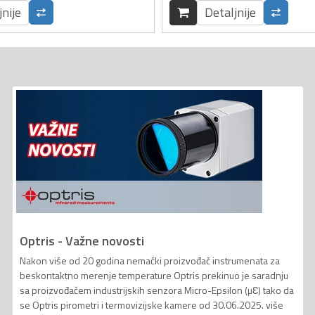
jnije
Detaljnije
Optris - Važne novosti
Nakon više od 20 godina nemački proizvođač instrumenata za
beskontaktno merenje temperature Optris prekinuo je saradnju
sa proizvođačem industrijskih senzora Micro-Epsilon (µƐ) tako da
se Optris pirometri i termovizijske kamere od 30.06.2025. više