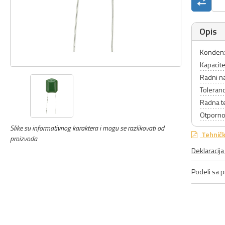
Opis
Kondenza
Kapacite
Radni n
Toleranc
Radna t
Otporno
Slike su informativnog karaktera i mogu se razlikovati od
Tehničk
proizvoda
Deklaracij
Podeli sa pr