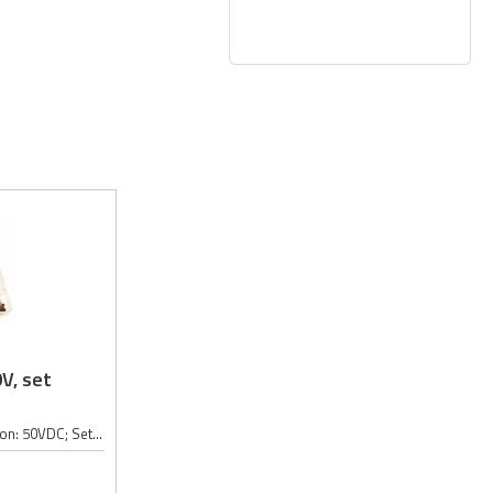
V, set
Kondezator tip: keramički; Radni napon: 50VDC; Set sadrži: 960 kondezatora (po 40 kondezatora u 24 različite vrednosti);