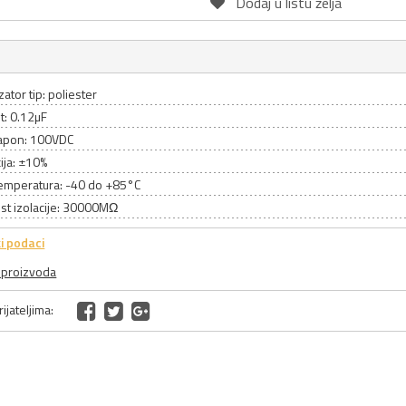
Dodaj u listu želja
tor tip: poliester
t: 0.12µF
apon: 100VDC
ija: ±10%
emperatura: -40 do +85°C
st izolacije: 30000MΩ
i podaci
a proizvoda
ijateljima: