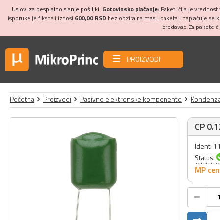
Uslovi za besplatno slanje pošiljki:
Gotovinsko plaćanje:
Paketi čija je vrednost
isporuke je fiksna i iznosi
600,00 RSD
bez obzira na masu paketa i naplaćuje se 
prodavac. Za pakete č
PROIZVODI
Početna
Proizvodi
Pasivne elektronske komponente
Kondenza
CP 0.
Ident: 1
Status:
MP cen