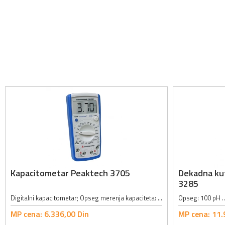
Kapacitometar Peaktech 3705
Dekadna kut
3285
Digitalni kapacitometar; Opseg merenja kapaciteta: 200pF, 2nF, 20nF, 200nF, 2µF, 20µF, 200µF, 2mF, 20mF; Tačnost merenja kapaciteta: ±0.5% + 10 cifara; Opseg merenja otpornosti: 20Ω, 200Ω, 2kΩ, 20kΩ, 200kΩ, 2MΩ, 20MΩ, 200MΩ,...
MP cena:
6.336,
00
Din
MP cena:
11.