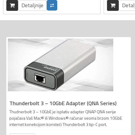
Detaljnije
Detal
Thunderbolt 3 – 10GbE Adapter (QNA Series)
Thudnerbolt 3 – 10GbE je isplativ adapter QNAP QNA serije
pojačava Vaš Mac® ili Windows® računar veoma brzom 10GbE
internet konekcijom koristeći Thunderbolt 3 tip-C port.