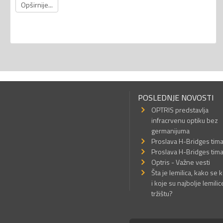
Opširnije...
POSLEDNJE NOVOSTI
OPTRIS predstavlja
infracrvenu optiku bez
germanijuma
Proslava H-Bridges tim
Proslava H-Bridges tim
Optris - Važne vesti
Šta je lemilica, kako se k
i koje su najbolje lemilic
tržištu?