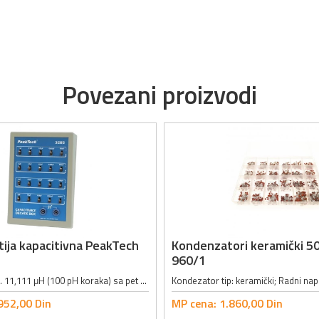
Povezani proizvodi
ija kapacitivna PeakTech
Kondenzatori keramički 50
960/1
Opseg: 100 pH ... 11,111 μH (100 pH koraka) sa pet dekada; Tačnost: 5% na 1 kHz; Maksimalni strujni limit: 100 mA DC/AC; Permanentna idnuktivnost: 0.6 μH; Dimenzije: 140 x 190 x 80mm; Masa: 350g;
952,
00
Din
MP cena:
1.860,
00
Din