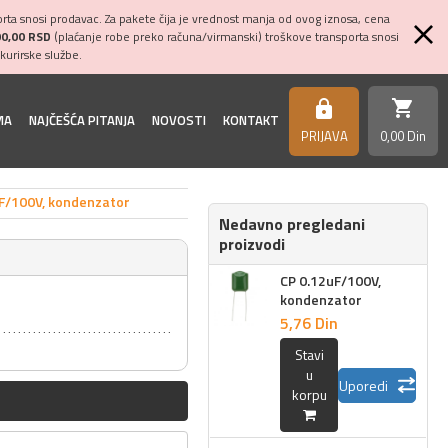
ta snosi prodavac. Za pakete čija je vrednost manja od ovog iznosa, cena
00,00 RSD
(plaćanje robe preko računa/virmanski) troškove transporta snosi
kurirske službe.
shopping_cart
https
MA
NAJČEŠĆA PITANJA
NOVOSTI
KONTAKT
PRIJAVA
0,
00
Din
F/100V, kondenzator
Nedavno pregledani
proizvodi
CP 0.12uF/100V,
kondenzator
5,
76
Din
Stavi
u
Uporedi
korpu