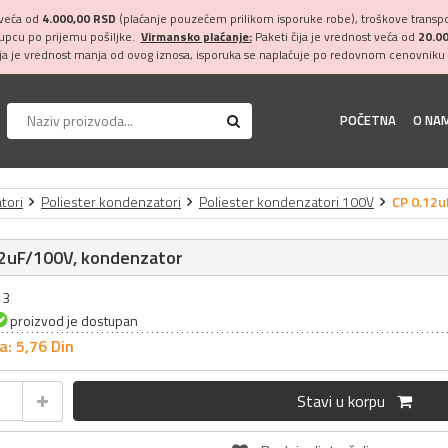
 veća od
4.000,00 RSD
(plaćanje pouzećem prilikom isporuke robe), troškove transpor
kupcu po prijemu pošiljke.
Virmansko plaćanje:
Paketi čija je vrednost veća od
20.0
ija je vrednost manja od ovog iznosa, isporuka se naplaćuje po redovnom cenovniku 
POČETNA
O NA
tori
Poliester kondenzatori
Poliester kondenzatori 100V
CP 0.12u
12uF/100V, kondenzator
13
proizvod je dostupan
a: 5,
76
Din
Stavi u korpu