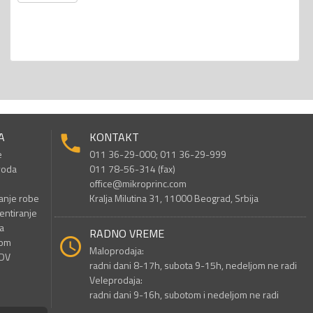
A
KONTAKT
e
011 36-29-000; 011 36-29-999
voda
011 78-56-314 (fax)
office@mikroprinc.com
anje robe
Kralja Milutina 31, 11000 Beograd, Srbija
entiranje
a
RADNO VREME
nom
Maloprodaja:
PDV
radni dani 8-17h, subota 9-15h, nedeljom ne radi
Veleprodaja:
radni dani 9-16h, subotom i nedeljom ne radi