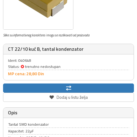
Slike su informativnog karaktera i mogu se razlikovati od proizvoda
CT 22/10 kuć B, tantal kondenzator
Ident: 040648
Status:
trenutno nedostupan
MP cena: 28,
80
Din
Dodaj u listu želja
Opis
Tantal SMD kondenzator
Kapacitet: 22µF