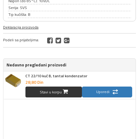
Napon (do 85°C): 10VDC
Serija: SVS
Tip kućišta: B
Deklaracija proizvoda
Podeli sa prijateljima:
Nedavno pregledani proizvodi
CT 22/10 kuć B, tantal kondenzator
28,
80
Din
Uporedi
Stavi u korpu