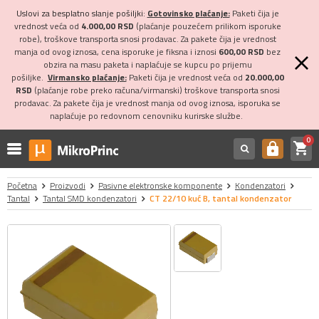
Uslovi za besplatno slanje pošiljki:
Gotovinsko plaćanje:
Paketi čija je
vrednost veća od
4.000,00 RSD
(plaćanje pouzećem prilikom isporuke
robe), troškove transporta snosi prodavac. Za pakete čija je vrednost
manja od ovog iznosa, cena isporuke je fiksna i iznosi
600,00 RSD
bez
obzira na masu paketa i naplaćuje se kupcu po prijemu
pošiljke.
Virmansko plaćanje:
Paketi čija je vrednost veća od
20.000,00
RSD
(plaćanje robe preko računa/virmanski) troškove transporta snosi
prodavac. Za pakete čija je vrednost manja od ovog iznosa, isporuka se
naplaćuje po redovnom cenovniku kurirske službe.
0
shopping_cart
https
Početna
Proizvodi
Pasivne elektronske komponente
Kondenzatori
Tantal
Tantal SMD kondenzatori
CT 22/10 kuć B, tantal kondenzator