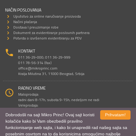
NAČIN POSLOVANJA
Uputstvo za online naručivanje proizvoda
Načini plaćanja
Dostava I preuzimanje robe
Dokument za evidentiranje poslovnih partnera
Potvrda o izvršenom evidentiranju za PDV
KONTAKT
011 36-29-000; 011 36-29-999
011 78-56-314 (fax)
office@mikroprinc.com
Kralja Milutina 31, 11000 Beograd, Srbija
RADNO VREME
Maloprodaja:
radni dani 8-17h, subota 9-15h, nedeljom ne radi
Veleprodaja:
radni dani 9-16h, subotom i nedeljom ne radi
Dobrodošli na sajt Mikro Princ! Ovaj sajt koristi
Prihvatam!
kolačiće kako bi Vam obezbedili pravilno
funkcionisanje web sajta, i kako bi unapredili rad našeg sajta sa
Sve cene su iskazane u dinarima. PDV je uračunat u cenu.
posebnim osvrtom na to da korisnicima omogućimo najbolje
© Mikro Princ 1999 - 2026. Sva prava su zadržana.