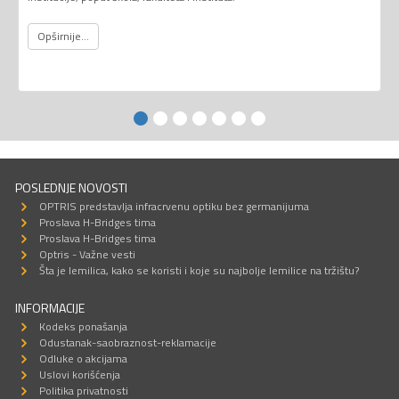
Opširnije...
POSLEDNJE NOVOSTI
OPTRIS predstavlja infracrvenu optiku bez germanijuma
Proslava H-Bridges tima
Proslava H-Bridges tima
Optris - Važne vesti
Šta je lemilica, kako se koristi i koje su najbolje lemilice na tržištu?
INFORMACIJE
Kodeks ponašanja
Odustanak-saobraznost-reklamacije
Odluke o akcijama
Uslovi korišćenja
Politika privatnosti