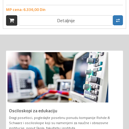
MP cena:
6.336,
00
Din
Detaljnije
Osciloskopi za edukaciju
Dragi posetioci, pogledajte posebnu ponudu kompanije Rohde &
Schwarz i osciloskope koji su namenjeni za naučne i obrazovne
institucije, poput škola, fakulteta i instituta.