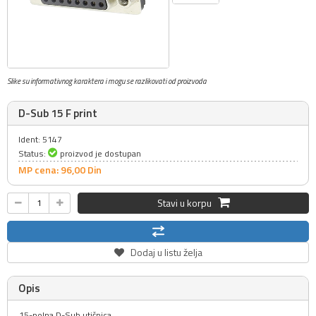
Slike su informativnog karaktera i mogu se razlikovati od proizvoda
D-Sub 15 F print
Ident: 5147
Status:
proizvod je dostupan
MP cena: 96,
00
Din
Stavi u korpu
Dodaj u listu želja
Opis
15-polna D-Sub utičnica