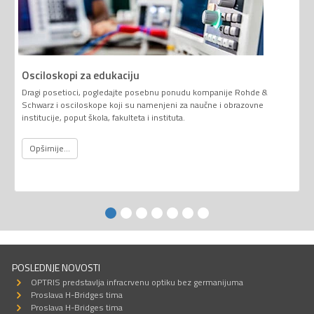
Osciloskopi za edukaciju
Dragi posetioci, pogledajte posebnu ponudu kompanije Rohde &
Schwarz i osciloskope koji su namenjeni za naučne i obrazovne
institucije, poput škola, fakulteta i instituta.
Opširnije...
POSLEDNJE NOVOSTI
OPTRIS predstavlja infracrvenu optiku bez germanijuma
Proslava H-Bridges tima
Proslava H-Bridges tima