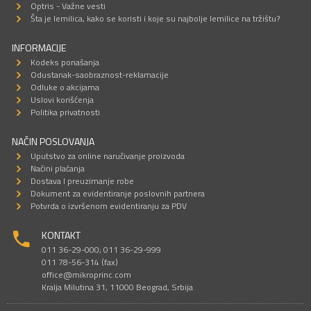
Optris - Važne vesti
Šta je lemilica, kako se koristi i koje su najbolje lemilice na tržištu?
INFORMACIJE
Kodeks ponašanja
Odustanak-saobraznost-reklamacije
Odluke o akcijama
Uslovi korišćenja
Politika privatnosti
NAČIN POSLOVANJA
Uputstvo za online naručivanje proizvoda
Načini plaćanja
Dostava I preuzimanje robe
Dokument za evidentiranje poslovnih partnera
Potvrda o izvršenom evidentiranju za PDV
KONTAKT
011 36-29-000; 011 36-29-999
011 78-56-314 (fax)
office@mikroprinc.com
Kralja Milutina 31, 11000 Beograd, Srbija