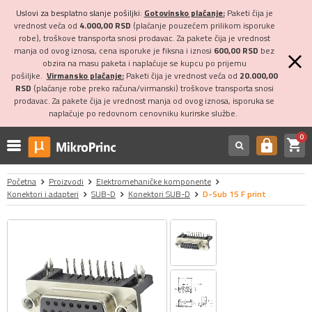
Uslovi za besplatno slanje pošiljki:
Gotovinsko plaćanje:
Paketi čija je
vrednost veća od
4.000,00 RSD
(plaćanje pouzećem prilikom isporuke
robe), troškove transporta snosi prodavac. Za pakete čija je vrednost
manja od ovog iznosa, cena isporuke je fiksna i iznosi
600,00 RSD
bez
obzira na masu paketa i naplaćuje se kupcu po prijemu
pošiljke.
Virmansko plaćanje:
Paketi čija je vrednost veća od
20.000,00
RSD
(plaćanje robe preko računa/virmanski) troškove transporta snosi
prodavac. Za pakete čija je vrednost manja od ovog iznosa, isporuka se
naplaćuje po redovnom cenovniku kurirske službe.
0
shopping_cart
https
Početna
Proizvodi
Elektromehaničke komponente
Konektori i adapteri
SUB-D
Konektori SUB-D
D-Sub 15 F print