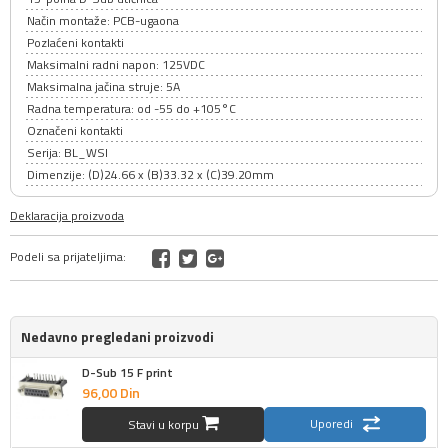
Način montaže: PCB-ugaona
Pozlaćeni kontakti
Maksimalni radni napon: 125VDC
Maksimalna jačina struje: 5A
Radna temperatura: od -55 do +105°C
Označeni kontakti
Serija: BL_WSI
Dimenzije: (D)24.66 x (B)33.32 x (C)39.20mm
Deklaracija proizvoda
Podeli sa prijateljima:
Nedavno pregledani proizvodi
D-Sub 15 F print
96,
00
Din
Uporedi
Stavi u korpu