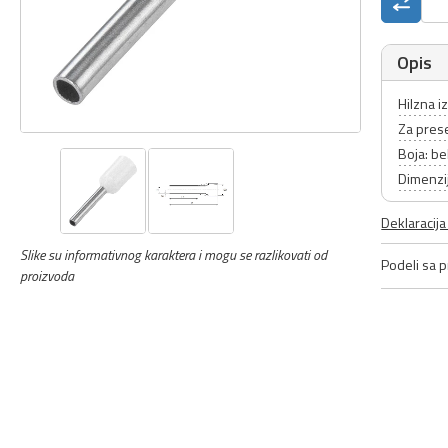
Opis
Hilzna i
Za pres
Boja: be
Dimenzij
Deklaracij
Slike su informativnog karaktera i mogu se razlikovati od
Podeli sa pr
proizvoda