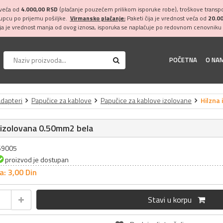
 veća od
4.000,00 RSD
(plaćanje pouzećem prilikom isporuke robe), troškove transpor
kupcu po prijemu pošiljke.
Virmansko plaćanje:
Paketi čija je vrednost veća od
20.0
ija je vrednost manja od ovog iznosa, isporuka se naplaćuje po redovnom cenovniku 
POČETNA
O NA
adapteri
Papučice za kablove
Papučice za kablove izolovane
Hilzna
 izolovana 0.50mm2 bela
069005
proizvod je dostupan
a: 3,
00
Din
Stavi u korpu