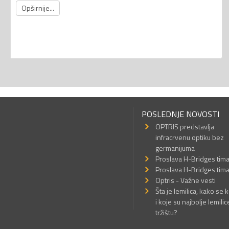
Opširnije...
POSLEDNJE NOVOSTI
OPTRIS predstavlja
infracrvenu optiku bez
germanijuma
Proslava H-Bridges tim
Proslava H-Bridges tim
Optris - Važne vesti
Šta je lemilica, kako se k
i koje su najbolje lemilic
tržištu?