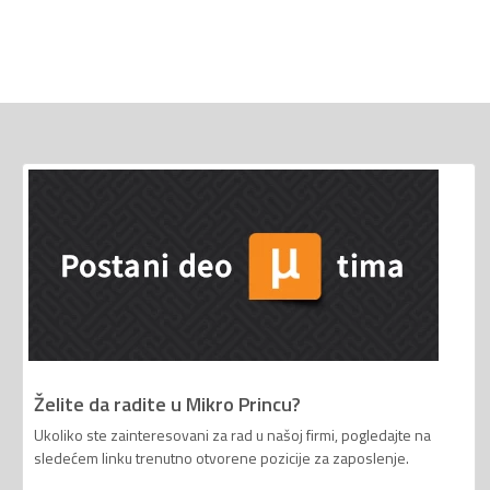
Želite da radite u Mikro Princu?
Ukoliko ste zainteresovani za rad u našoj firmi, pogledajte na
sledećem linku trenutno otvorene pozicije za zaposlenje.