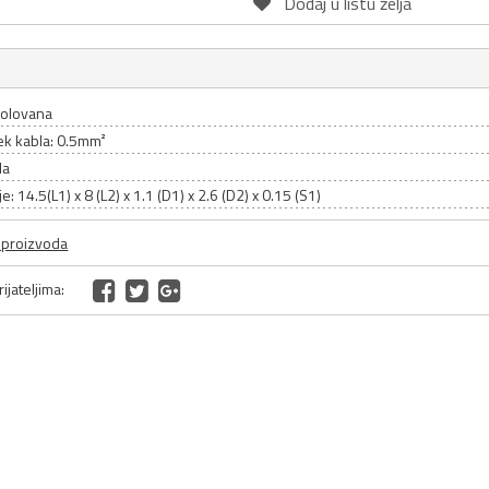
Dodaj u listu želja
zolovana
ek kabla: 0.5mm²
la
e: 14.5(L1) x 8 (L2) x 1.1 (D1) x 2.6 (D2) x 0.15 (S1)
a proizvoda
ijateljima: