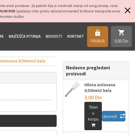
ta snosi prodavac. Za pakete čija je vrednost manja od ovog iznosa, cena
00,00 RSD
(plaćanje robe preko računa/virmanski) troškove transporta snosi
kurirske službe.
shopping_cart
https
MA
NAJČEŠĆA PITANJA
NOVOSTI
KONTAKT
PRIJAVA
0,
00
Din
 izolovana 0.50mm2 bela
Nedavno pregledani
proizvodi
Hilzna izolovana
0.50mm2 bela
3,
00
Din
Stavi
u
Uporedi
korpu