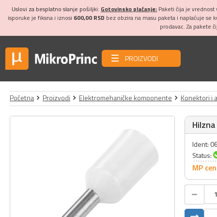
Uslovi za besplatno slanje pošiljki:
Gotovinsko plaćanje:
Paketi čija je vrednost
isporuke je fiksna i iznosi
600,00 RSD
bez obzira na masu paketa i naplaćuje se 
prodavac. Za pakete č
PROIZVODI
Početna
Proizvodi
Elektromehaničke komponente
Konektori i 
Hilzna
Ident: 
Status:
MP cen