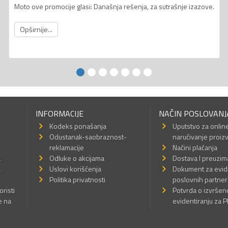
Moto ove promocije glasi: Današnja rešenja, za sutrašnje izazove.
Opširnije...
INFORMACIJE
NAČIN POSLOVANJ
Kodeks ponašanja
Uputstvo za onlin
Odustanak-saobraznost-
naručivanje proiz
reklamacije
Načini plaćanja
a
Odluke o akcijama
Dostava I preuzim
a
Uslovi korišćenja
Dokument za evid
Politika privatnosti
poslovnih partner
oristi
Potvrda o izvrše
e na
evidentiranju za 