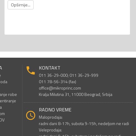
Opširnije...
A
KONTAKT
e
011 36-29-000; 011 36-29-999
voda
011 78-56-314 (fax)
office@mikroprinc.com
anje robe
Kralja Milutina 31, 11000 Beograd, Srbija
entiranje
a
RADNO VREME
nom
Maloprodaja:
PDV
radni dani 8-17h, subota 9-15h, nedeljom ne radi
Veleprodaja: