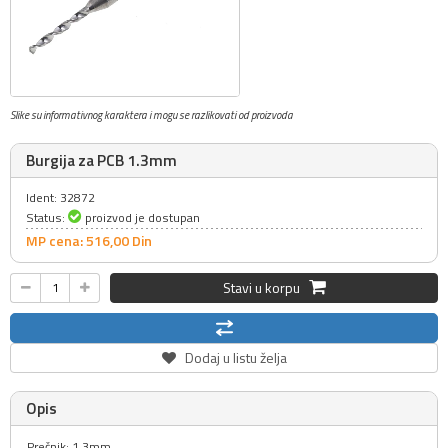
Slike su informativnog karaktera i mogu se razlikovati od proizvoda
Burgija za PCB 1.3mm
Ident: 32872
Status:
proizvod je dostupan
MP cena: 516,
00
Din
Stavi u korpu
Dodaj u listu želja
Opis
Prečnik: 1.3mm