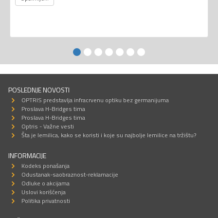
POSLEDNJE NOVOSTI
OPTRIS predstavlja infracrvenu optiku bez germanijuma
Proslava H-Bridges tima
Proslava H-Bridges tima
Optris - Važne vesti
Šta je lemilica, kako se koristi i koje su najbolje lemilice na tržištu?
INFORMACIJE
Kodeks ponašanja
Odustanak-saobraznost-reklamacije
Odluke o akcijama
Uslovi korišćenja
Politika privatnosti