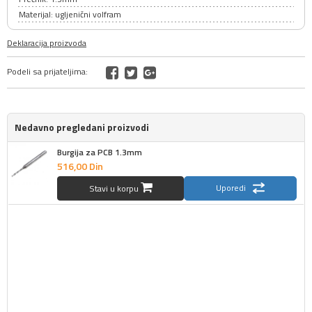
Materijal: ugljenični volfram
Deklaracija proizvoda
Podeli sa prijateljima:
Nedavno pregledani proizvodi
Burgija za PCB 1.3mm
516,
00
Din
Uporedi
Stavi u korpu