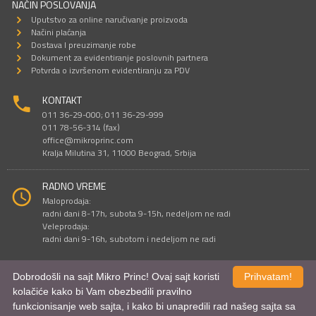
NAČIN POSLOVANJA
Uputstvo za online naručivanje proizvoda
Načini plaćanja
Dostava I preuzimanje robe
Dokument za evidentiranje poslovnih partnera
Potvrda o izvršenom evidentiranju za PDV
KONTAKT
011 36-29-000; 011 36-29-999
011 78-56-314 (fax)
office@mikroprinc.com
Kralja Milutina 31, 11000 Beograd, Srbija
RADNO VREME
Maloprodaja:
radni dani 8-17h, subota 9-15h, nedeljom ne radi
Veleprodaja:
radni dani 9-16h, subotom i nedeljom ne radi
Dobrodošli na sajt Mikro Princ! Ovaj sajt koristi
Prihvatam!
Sve cene su iskazane u dinarima. PDV je uračunat u cenu.
kolačiće kako bi Vam obezbedili pravilno
© Mikro Princ 1999 - 2026. Sva prava su zadržana.
funkcionisanje web sajta, i kako bi unapredili rad našeg sajta sa
Kreirao
*nbgcreator
|
Izdrada Internet prodavnice
,
Izrada sajta
i
mobilnih