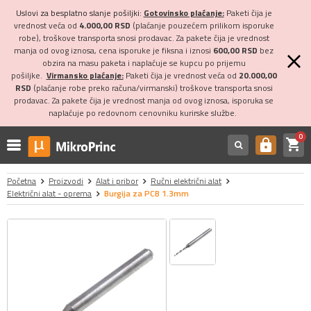
Uslovi za besplatno slanje pošiljki:
Gotovinsko plaćanje:
Paketi čija je
vrednost veća od
4.000,00 RSD
(plaćanje pouzećem prilikom isporuke
robe), troškove transporta snosi prodavac. Za pakete čija je vrednost
manja od ovog iznosa, cena isporuke je fiksna i iznosi
600,00 RSD
bez
obzira na masu paketa i naplaćuje se kupcu po prijemu
pošiljke.
Virmansko plaćanje:
Paketi čija je vrednost veća od
20.000,00
RSD
(plaćanje robe preko računa/virmanski) troškove transporta snosi
prodavac. Za pakete čija je vrednost manja od ovog iznosa, isporuka se
naplaćuje po redovnom cenovniku kurirske službe.
0
shopping_cart
https
Početna
Proizvodi
Alat i pribor
Ručni električni alat
Električni alat - oprema
Burgija za PCB 1.3mm