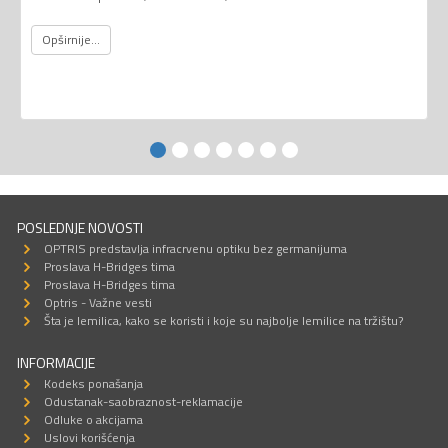
Opširnije...
POSLEDNJE NOVOSTI
OPTRIS predstavlja infracrvenu optiku bez germanijuma
Proslava H-Bridges tima
Proslava H-Bridges tima
Optris - Važne vesti
Šta je lemilica, kako se koristi i koje su najbolje lemilice na tržištu?
INFORMACIJE
Kodeks ponašanja
Odustanak-saobraznost-reklamacije
Odluke o akcijama
Uslovi korišćenja