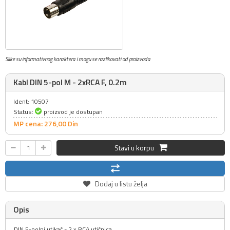
Slike su informativnog karaktera i mogu se razlikovati od proizvoda
Kabl DIN 5-pol M - 2xRCA F, 0.2m
Ident: 10507
Status:
proizvod je dostupan
MP cena: 276,
00
Din
Stavi u korpu
Dodaj u listu želja
Opis
DIN 5-polni utikač - 2 x RCA utičnica