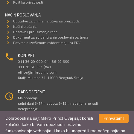
Politika privatnosti
NAČIN POSLOVANJA
Uputstvo za online naručivanje proizvoda
Načini plaćanja
Dostava I preuzimanje robe
Dokument za evidentiranje poslovnih partnera
Potvrda o izvršenom evidentiranju za PDV
KONTAKT
011 36-29-000; 011 36-29-999
011 78-56-314 (fax)
office@mikroprinc.com
Kralja Milutina 31, 11000 Beograd, Srbija
RADNO VREME
Maloprodaja:
radni dani 8-17h, subota 9-15h, nedeljom ne radi
Veleprodaja:
radni dani 9-16h, subotom i nedeljom ne radi
Dobrodošli na sajt Mikro Princ! Ovaj sajt koristi
Prihvatam!
kolačiće kako bi Vam obezbedili pravilno
funkcionisanje web sajta, i kako bi unapredili rad našeg sajta sa
Sve cene su iskazane u dinarima. PDV je uračunat u cenu.