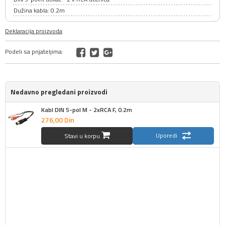
Dužina kabla: 0.2m
Deklaracija proizvoda
Podeli sa prijateljima:
Nedavno pregledani proizvodi
Kabl DIN 5-pol M - 2xRCA F, 0.2m
276,
00
Din
Uporedi
Stavi u korpu