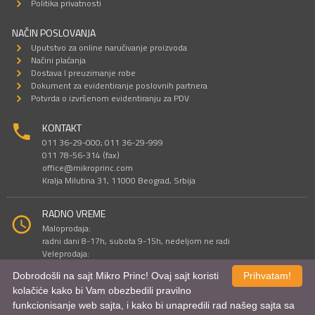
Politika privatnosti
NAČIN POSLOVANJA
Uputstvo za online naručivanje proizvoda
Načini plaćanja
Dostava I preuzimanje robe
Dokument za evidentiranje poslovnih partnera
Potvrda o izvršenom evidentiranju za PDV
KONTAKT
011 36-29-000; 011 36-29-999
011 78-56-314 (fax)
office@mikroprinc.com
Kralja Milutina 31, 11000 Beograd, Srbija
RADNO VREME
Maloprodaja:
radni dani 8-17h, subota 9-15h, nedeljom ne radi
Veleprodaja:
radni dani 9-16h, subotom i nedeljom ne radi
Dobrodošli na sajt Mikro Princ! Ovaj sajt koristi
Prihvatam!
kolačiće kako bi Vam obezbedili pravilno
funkcionisanje web sajta, i kako bi unapredili rad našeg sajta sa
Sve cene su iskazane u dinarima. PDV je uračunat u cenu.