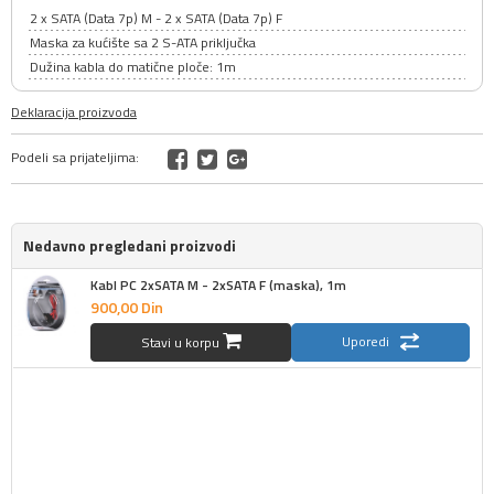
2 x SATA (Data 7p) M - 2 x SATA (Data 7p) F
Maska za kućište sa 2 S-ATA priključka
Dužina kabla do matične ploče: 1m
Deklaracija proizvoda
Podeli sa prijateljima:
Nedavno pregledani proizvodi
Kabl PC 2xSATA M - 2xSATA F (maska), 1m
900,
00
Din
Uporedi
Stavi u korpu