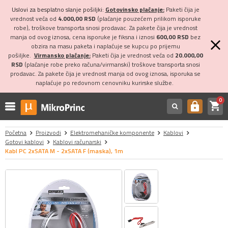
Uslovi za besplatno slanje pošiljki:
Gotovinsko plaćanje:
Paketi čija je
vrednost veća od
4.000,00 RSD
(plaćanje pouzećem prilikom isporuke
robe), troškove transporta snosi prodavac. Za pakete čija je vrednost
manja od ovog iznosa, cena isporuke je fiksna i iznosi
600,00 RSD
bez
obzira na masu paketa i naplaćuje se kupcu po prijemu
pošiljke.
Virmansko plaćanje:
Paketi čija je vrednost veća od
20.000,00
RSD
(plaćanje robe preko računa/virmanski) troškove transporta snosi
prodavac. Za pakete čija je vrednost manja od ovog iznosa, isporuka se
naplaćuje po redovnom cenovniku kurirske službe.
0
shopping_cart
https
Početna
Proizvodi
Elektromehaničke komponente
Kablovi
Gotovi kablovi
Kablovi računarski
Kabl PC 2xSATA M - 2xSATA F (maska), 1m