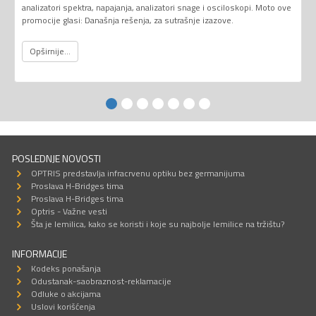
analizatori spektra, napajanja, analizatori snage i osciloskopi. Moto ove
promocije glasi: Današnja rešenja, za sutrašnje izazove.
Opširnije...
POSLEDNJE NOVOSTI
OPTRIS predstavlja infracrvenu optiku bez germanijuma
Proslava H-Bridges tima
Proslava H-Bridges tima
Optris - Važne vesti
Šta je lemilica, kako se koristi i koje su najbolje lemilice na tržištu?
INFORMACIJE
Kodeks ponašanja
Odustanak-saobraznost-reklamacije
Odluke o akcijama
Uslovi korišćenja