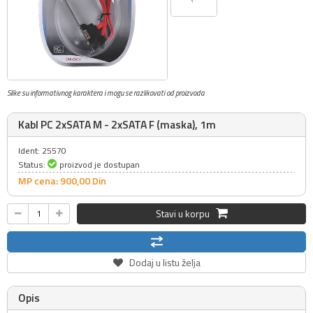
Slike su informativnog karaktera i mogu se razlikovati od proizvoda
Kabl PC 2xSATA M - 2xSATA F (maska), 1m
Ident: 25570
Status:
proizvod je dostupan
MP cena: 900,
00
Din
Stavi u korpu
Dodaj u listu želja
Opis