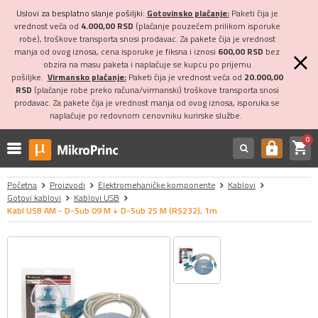
Uslovi za besplatno slanje pošiljki:
Gotovinsko plaćanje:
Paketi čija je
vrednost veća od
4.000,00 RSD
(plaćanje pouzećem prilikom isporuke
robe), troškove transporta snosi prodavac. Za pakete čija je vrednost
manja od ovog iznosa, cena isporuke je fiksna i iznosi
600,00 RSD
bez
obzira na masu paketa i naplaćuje se kupcu po prijemu
pošiljke.
Virmansko plaćanje:
Paketi čija je vrednost veća od
20.000,00
RSD
(plaćanje robe preko računa/virmanski) troškove transporta snosi
prodavac. Za pakete čija je vrednost manja od ovog iznosa, isporuka se
naplaćuje po redovnom cenovniku kurirske službe.
0
shopping_cart
https
Početna
Proizvodi
Elektromehaničke komponente
Kablovi
Gotovi kablovi
Kablovi USB
Kabl USB AM - D-Sub 09 M + D-Sub 25 M (RS232), 1m