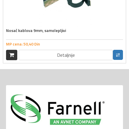
Nosač kablova 9mm, samolepljivi
MP cena:
50,
40
Din
Detaljnije