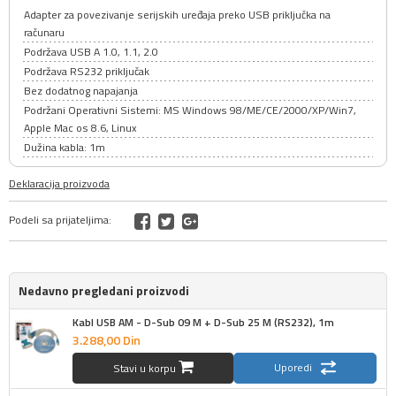
Adapter za povezivanje serijskih uređaja preko USB priključka na
računaru
Podržava USB A 1.0, 1.1, 2.0
Podržava RS232 priključak
Bez dodatnog napajanja
Podržani Operativni Sistemi: MS Windows 98/ME/CE/2000/XP/Win7,
Apple Mac os 8.6, Linux
Dužina kabla: 1m
Deklaracija proizvoda
Podeli sa prijateljima:
Nedavno pregledani proizvodi
Kabl USB AM - D-Sub 09 M + D-Sub 25 M (RS232), 1m
3.288,
00
Din
Uporedi
Stavi u korpu