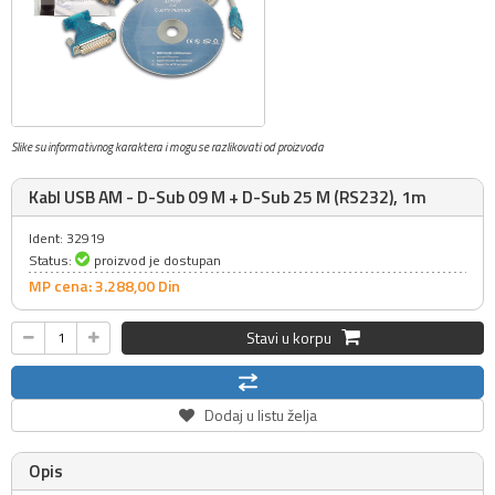
Slike su informativnog karaktera i mogu se razlikovati od proizvoda
Kabl USB AM - D-Sub 09 M + D-Sub 25 M (RS232), 1m
Ident: 32919
Status:
proizvod je dostupan
MP cena: 3.288,
00
Din
Stavi u korpu
Dodaj u listu želja
Opis