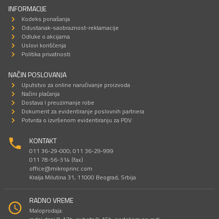
INFORMACIJE
Kodeks ponašanja
Odustanak-saobraznost-reklamacije
Odluke o akcijama
Uslovi korišćenja
Politika privatnosti
NAČIN POSLOVANJA
Uputstvo za online naručivanje proizvoda
Načini plaćanja
Dostava I preuzimanje robe
Dokument za evidentiranje poslovnih partnera
Potvrda o izvršenom evidentiranju za PDV
KONTAKT
011 36-29-000; 011 36-29-999
011 78-56-314 (fax)
office@mikroprinc.com
Kralja Milutina 31, 11000 Beograd, Srbija
RADNO VREME
Maloprodaja: