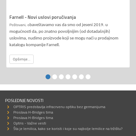
Farnell - Novi uslovi poručivanja
Poštovani, o
baveštavamo vas da smo od jeseni 2019. u
mogućnosti da, po znatno povoljnijim (od dotadašnjih)
uslovima, nudimo proizvode koji se mogu naći u prodajnom
katalogu kompanije Farnell.
Opširnije...
POSLEDNJE NOVOSTI
OPTRIS predstavlja infracrvenu optiku bez germanijuma
Proslava H-Bridges tima
Proslava H-Bridges tima
Optris - Važne vesti
Šta je lemilica, kako se koristi i koje su najbolje lemilice na tržištu?