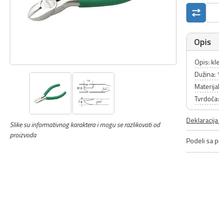
Opis
Opis: k
Dužina:
Materija
Tvrdoća
Deklaracij
Slike su informativnog karaktera i mogu se razlikovati od
proizvoda
Podeli sa pr