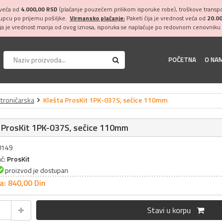
 veća od
4.000,00 RSD
(plaćanje pouzećem prilikom isporuke robe), troškove transpor
kupcu po prijemu pošiljke.
Virmansko plaćanje:
Paketi čija je vrednost veća od
20.0
ija je vrednost manja od ovog iznosa, isporuka se naplaćuje po redovnom cenovniku 
POČETNA
O NA
ktroničarska
Klešta ProsKit 1PK-037S, sečice 110mm
 ProsKit 1PK-037S, sečice 110mm
10149
ač:
ProsKit
proizvod je dostupan
a: 840,
00
Din
Stavi u korpu