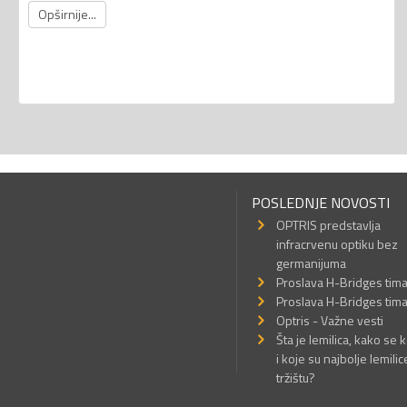
Opširnije...
POSLEDNJE NOVOSTI
OPTRIS predstavlja
infracrvenu optiku bez
germanijuma
Proslava H-Bridges tim
Proslava H-Bridges tim
Optris - Važne vesti
Šta je lemilica, kako se k
i koje su najbolje lemilic
tržištu?