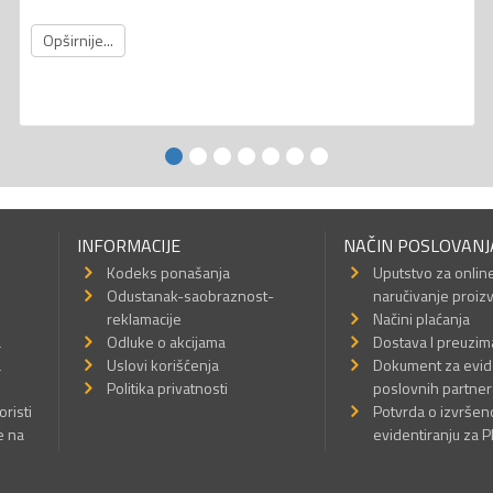
Opširnije...
INFORMACIJE
NAČIN POSLOVANJ
Kodeks ponašanja
Uputstvo za onlin
Odustanak-saobraznost-
naručivanje proiz
reklamacije
Načini plaćanja
a
Odluke o akcijama
Dostava I preuzim
a
Uslovi korišćenja
Dokument za evid
Politika privatnosti
poslovnih partner
oristi
Potvrda o izvrše
e na
evidentiranju za 