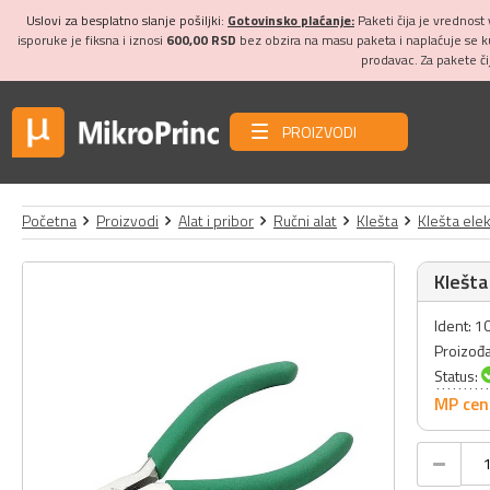
Uslovi za besplatno slanje pošiljki:
Gotovinsko plaćanje:
Paketi čija je vrednost
isporuke je fiksna i iznosi
600,00 RSD
bez obzira na masu paketa i naplaćuje se 
prodavac. Za pakete č
PROIZVODI
Početna
Proizvodi
Alat i pribor
Ručni alat
Klešta
Klešta ele
Klešta
Ident: 
Proizođ
Status:
MP cen