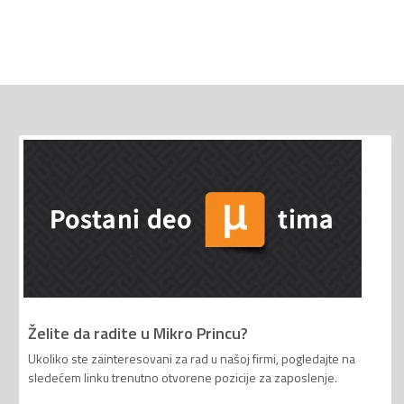
Želite da radite u Mikro Princu?
Ukoliko ste zainteresovani za rad u našoj firmi, pogledajte na
sledećem linku trenutno otvorene pozicije za zaposlenje.