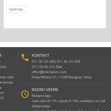
Opširnije...
A
KONTAKT
e
011 36-29-000; 011 36-29-999
voda
011 78-56-314 (fax)
office@mikroprinc.com
anje robe
Kralja Milutina 31, 11000 Beograd, Srbija
entiranje
a
RADNO VREME
nom
Maloprodaja:
PDV
radni dani 8-17h, subota 9-15h, nedeljom ne radi
Veleprodaja: