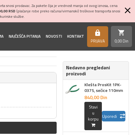
ta snosi prodavac. Za pakete čija je vrednost manja od ovog iznosa, cena
00,00 RSD
(plaćanje robe preko računa/virmanski) troškove transporta snosi
kurirske službe.
shopping_cart
https
MA
NAJČEŠĆA PITANJA
NOVOSTI
KONTAKT
PRIJAVA
0,
00
Din
Nedavno pregledani
proizvodi
Klešta ProsKit 1PK-
037S, sečice 110mm
840,
00
Din
Stavi
u
Uporedi
korpu