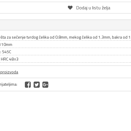
Dodaj u listu želja
lešta za sečenje tvrdog čelika od 0.8mm, mekog čelika od 1.3mm, bakra od
 110mm
l: S45C
: HRC 48±3
a proizvoda
ijateljima: