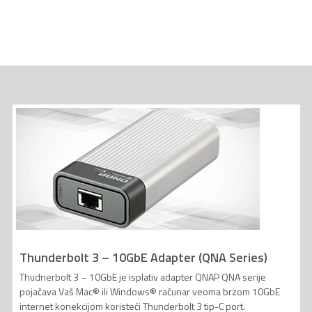
Thunderbolt 3 – 10GbE Adapter (QNA Series)
Thudnerbolt 3 – 10GbE je isplativ adapter QNAP QNA serije
pojačava Vaš Mac® ili Windows® računar veoma brzom 10GbE
internet konekcijom koristeći Thunderbolt 3 tip-C port.