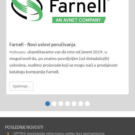
Farnell - Novi uslovi poručivanja
Poštovani, o
baveštavamo vas da smo od jeseni 2019. u
mogućnosti da, po znatno povoljnijim (od dotadašnjih)
uslovima, nudimo proizvode koji se mogu naći u prodajnom
katalogu kompanije Farnell.
Opširnije...
POSLEDNJE NOVOSTI
OPTRIS predstavlja infracrvenu optiku bez germanijuma