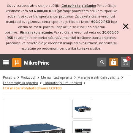
Uslovi za besplatno slanje pošiljki:
Gotovinsko plaćanje:
Paketi čija je
vrednost veća od
4.000,00 RSD
(plaćanje pouzećem prilikom isporuke
robe), troškove transporta snosi prodavac. Za pakete čija je vrednost
manja od ovog iznosa, cena isporuke je fiksna i iznosi
600,00 RSD
bez
obzira na masu paketa i naplaćuje se kupcu po prijemu
pošiljke.
Virmansko plaćanje:
Paketi čija je vrednost veća od
20.000,00
RSD
(plaćanje robe preko računa/virmanski) troškove transporta snosi
prodavac. Za pakete čija je vrednost manja od ovog iznosa, isporuka se
naplaćuje po redovnom cenovniku kurirske službe.
0
shopping_cart
https
Početna
Proizvodi
Merna i test oprema
Merenje električnih veličina
Laboratorijska oprema
Laboratorijski multimetri
LCR metar Rohde&Schwarz LCX100