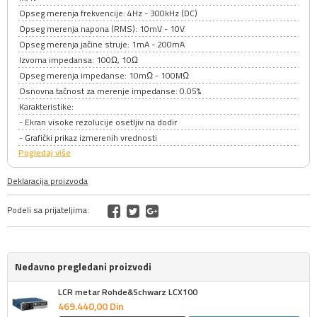
Opseg merenja frekvencije: 4Hz - 300kHz (DC)
Opseg merenja napona (RMS): 10mV - 10V
Opseg merenja jačine struje: 1mA - 200mA
Izvorna impedansa: 100Ω, 10Ω
Opseg merenja impedanse: 10mΩ - 100MΩ
Osnovna tačnost za merenje impedanse: 0.05%
Karakteristike:
- Ekran visoke rezolucije osetljiv na dodir
- Grafički prikaz izmerenih vrednosti
Pogledaj više
Deklaracija proizvoda
Podeli sa prijateljima:
Nedavno pregledani proizvodi
LCR metar Rohde&Schwarz LCX100
469.440,
00
Din