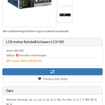
Slike su informativnog karaktera i mogu se razlikovati od proizvoda
LCR metar Rohde&Schwarz LCX100
Ident: 082295
Status:
trenutno nedostupan
MP cena: 469.440,
00
Din
Dodaj u listu želja
Opis
Metode merenja: Cp, Cs, Lp, Ls, D, Q, G, Rp, Rs, Rdc, R, X, Z, Y, Θd, Θr, B,
M, N