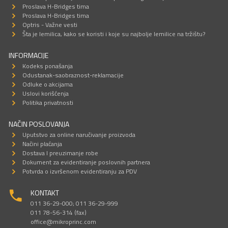
Proslava H-Bridges tima
Proslava H-Bridges tima
Optris - Važne vesti
Šta je lemilica, kako se koristi i koje su najbolje lemilice na tržištu?
INFORMACIJE
Kodeks ponašanja
Odustanak-saobraznost-reklamacije
Odluke o akcijama
Uslovi korišćenja
Politika privatnosti
NAČIN POSLOVANJA
Uputstvo za online naručivanje proizvoda
Načini plaćanja
Dostava I preuzimanje robe
Dokument za evidentiranje poslovnih partnera
Potvrda o izvršenom evidentiranju za PDV
KONTAKT
011 36-29-000; 011 36-29-999
011 78-56-314 (fax)
office@mikroprinc.com