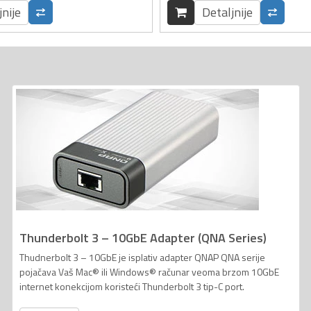
jnije
Detaljnije
Thunderbolt 3 – 10GbE Adapter (QNA Series)
Thudnerbolt 3 – 10GbE je isplativ adapter QNAP QNA serije
pojačava Vaš Mac® ili Windows® računar veoma brzom 10GbE
internet konekcijom koristeći Thunderbolt 3 tip-C port.