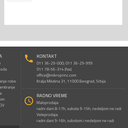
A
KONTAKT
e
011 36-29-000; 011 36-29-999
voda
011 78-56-314 (fax)
office@mikroprinc.com
anje robe
Kralja Milutina 31, 11000 Beograd, Srbija
entiranje
a
RADNO VREME
nom
Maloprodaja:
PDV
radni dani 8-17h, subota 9-15h, nedeljom ne radi
Veleprodaja:
radni dani 9-16h, subotom i nedeljom ne radi