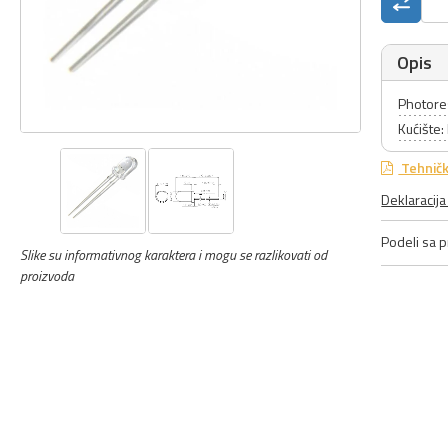
Opis
Photore
Kućište
Tehničk
Deklaracij
Podeli sa pr
Slike su informativnog karaktera i mogu se razlikovati od
proizvoda