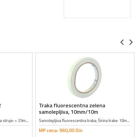
2
Traka fluorescentna zelena
samolepljiva, 10mm/10m
Izlazni napon: 0 - 300V; Izlazna jačina struje: < 25mA; Radni napon: 100 - 240VAC, 50/60Hz; Karakteristike:; - Pogodan za testiranje pojedinačnih LED i LED panela; - Pogodan za testiranje zenerovih dioda; Prateća oprema: torbica,...
Samolepljiva fluorescentna traka; Širina trake: 10mm; Dužina trake: 10m; Traka emituje zelenu boju; Životni vek fluorescentnog materijala: više od 5 godina;
MP cena:
960,
00
Din