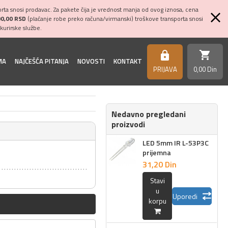
ta snosi prodavac. Za pakete čija je vrednost manja od ovog iznosa, cena
00,00 RSD
(plaćanje robe preko računa/virmanski) troškove transporta snosi
kurirske službe.
shopping_cart
https
MA
NAJČEŠĆA PITANJA
NOVOSTI
KONTAKT
PRIJAVA
0,
00
Din
Nedavno pregledani
proizvodi
LED 5mm IR L-53P3C
prijemna
31,
20
Din
Stavi
u
Uporedi
korpu