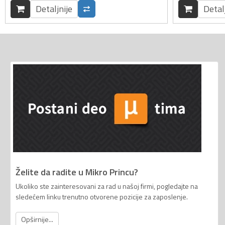
Detaljnije
Detal
Želite da radite u Mikro Princu?
Ukoliko ste zainteresovani za rad u našoj firmi, pogledajte na
sledećem linku trenutno otvorene pozicije za zaposlenje.
Opširnije...