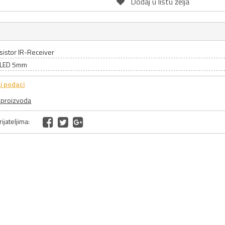
Dodaj u listu želja
sistor IR-Receiver
: LED 5mm
i podaci
a proizvoda
ijateljima: