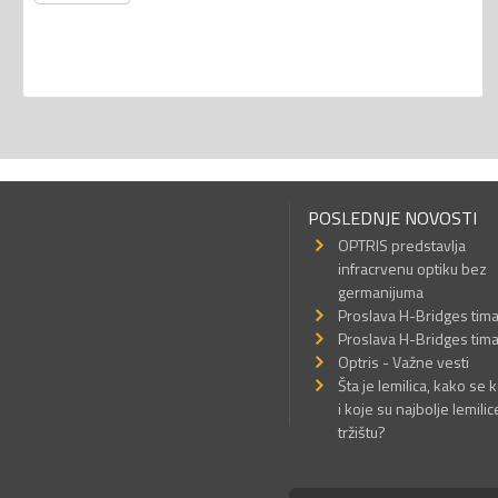
POSLEDNJE NOVOSTI
OPTRIS predstavlja
infracrvenu optiku bez
germanijuma
Proslava H-Bridges tim
Proslava H-Bridges tim
Optris - Važne vesti
Šta je lemilica, kako se k
i koje su najbolje lemilic
tržištu?