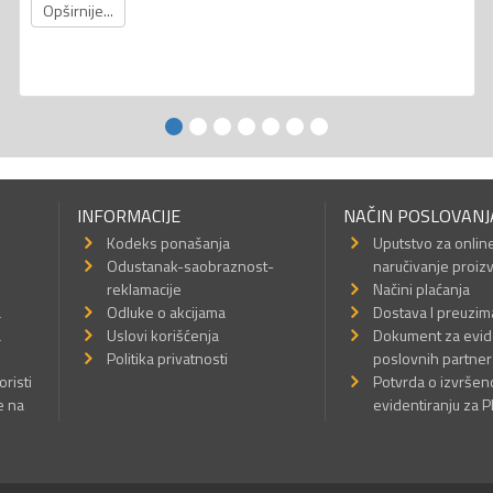
Opširnije...
INFORMACIJE
NAČIN POSLOVANJ
Kodeks ponašanja
Uputstvo za onlin
Odustanak-saobraznost-
naručivanje proiz
reklamacije
Načini plaćanja
a
Odluke o akcijama
Dostava I preuzim
a
Uslovi korišćenja
Dokument za evid
Politika privatnosti
poslovnih partner
oristi
Potvrda o izvrše
e na
evidentiranju za 