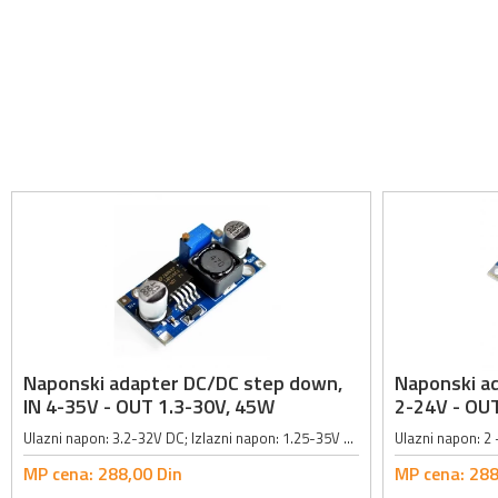
Naponski adapter DC/DC step down,
Naponski ad
IN 4-35V - OUT 1.3-30V, 45W
2-24V - OUT
Ulazni napon: 3.2-32V DC; Izlazni napon: 1.25-35V DC (podesivi step down); Maksimalna jačina izlazne struje: 3A; Dimenzije: 43x21x14mm; Izlazni napon ne može biti veći od ulaznog;
MP cena:
288,
00
Din
MP cena:
288