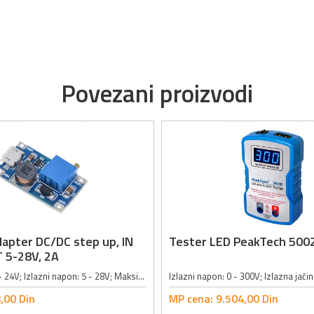
Povezani proizvodi
apter DC/DC step up, IN
Tester LED PeakTech 500
 5-28V, 2A
Ulazni napon: 2 - 24V; Izlazni napon: 5 - 28V; Maksimalna izlazna jačina struje: 2A; Radna temperatura: -40° do 85°C; Efikasnost prenosa: < 96%; Radna frekvencija: 1.2MHz; Stopa regulacije opterećenja: ±0.5%; Stopa regulacije napona:...
,
00
Din
MP cena:
9.504,
00
Din