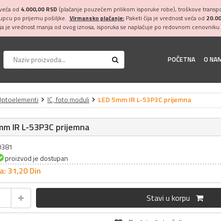
 veća od
4.000,00 RSD
(plaćanje pouzećem prilikom isporuke robe), troškove transpor
kupcu po prijemu pošiljke.
Virmansko plaćanje:
Paketi čija je vrednost veća od
20.0
ija je vrednost manja od ovog iznosa, isporuka se naplaćuje po redovnom cenovniku 
POČETNA
O NA
Optoelementi
IC, foto moduli
LED 5mm IR L-53P3C prijemna
mm IR L-53P3C prijemna
20381
proizvod je dostupan
a: 31,
20
Din
Stavi u korpu