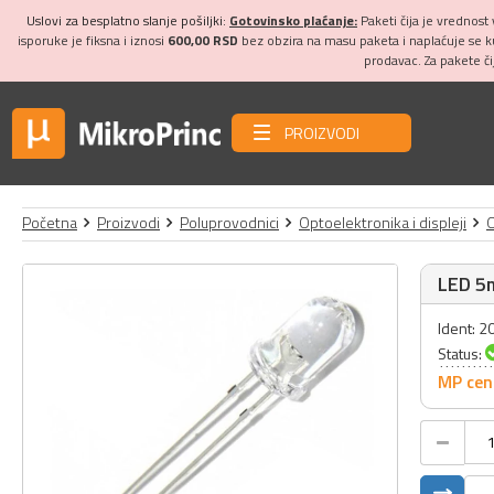
Uslovi za besplatno slanje pošiljki:
Gotovinsko plaćanje:
Paketi čija je vrednost
isporuke je fiksna i iznosi
600,00 RSD
bez obzira na masu paketa i naplaćuje se 
prodavac. Za pakete č
PROIZVODI
Početna
Proizvodi
Poluprovodnici
Optoelektronika i displeji
LED 5
Ident: 
Status:
MP cen