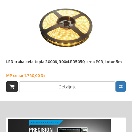
LED traka bela topla 3000K, 300xLED5050, crna PCB, kotur 5m
MP cena:
1.740,
00
Din
Detaljnije