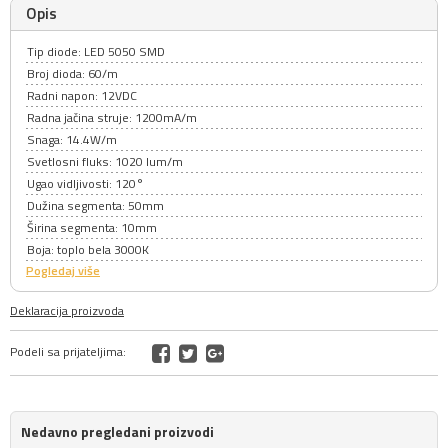
Opis
Tip diode: LED 5050 SMD
Broj dioda: 60/m
Radni napon: 12VDC
Radna jačina struje: 1200mA/m
Snaga: 14.4W/m
Svetlosni fluks: 1020 lum/m
Ugao vidljivosti: 120°
Dužina segmenta: 50mm
Širina segmenta: 10mm
Boja: toplo bela 3000K
Pogledaj više
Deklaracija proizvoda
Podeli sa prijateljima:
Nedavno pregledani proizvodi