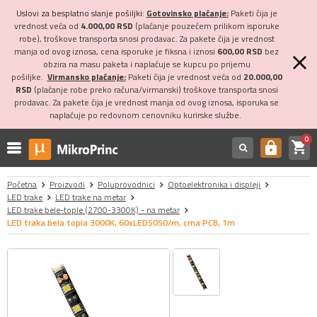
Uslovi za besplatno slanje pošiljki:
Gotovinsko plaćanje:
Paketi čija je
vrednost veća od
4.000,00 RSD
(plaćanje pouzećem prilikom isporuke
robe), troškove transporta snosi prodavac. Za pakete čija je vrednost
manja od ovog iznosa, cena isporuke je fiksna i iznosi
600,00 RSD
bez
obzira na masu paketa i naplaćuje se kupcu po prijemu
pošiljke.
Virmansko plaćanje:
Paketi čija je vrednost veća od
20.000,00
RSD
(plaćanje robe preko računa/virmanski) troškove transporta snosi
prodavac. Za pakete čija je vrednost manja od ovog iznosa, isporuka se
naplaćuje po redovnom cenovniku kurirske službe.
0
shopping_cart
https
Početna
Proizvodi
Poluprovodnici
Optoelektronika i displeji
LED trake
LED trake na metar
LED trake bele-tople (2700-3300K) - na metar
LED traka bela topla 3000K, 60xLED5050/m, crna PCB, 1m