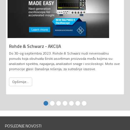
Rohde & Schwarz - AKCIJA
Do 30-og septembra 2023. Rohde & Schwarz nudi neverovatnu
ponudu koja obuhvata široki asortiman proizvoda među kojima su:
analizatori spektra, napajanja, analizatori snage i osciloskopi. Moto ove
promocije glasi: Današnja rešenja, za sutrašnje izazove.
Opširnije...
POSLEDNJE NOVOSTI