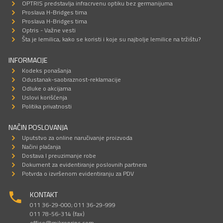
OPTRIS predstavlja infracrvenu optiku bez germanijuma
Proslava H-Bridges tima
Proslava H-Bridges tima
Optris - Važne vesti
Šta je lemilica, kako se koristi i koje su najbolje lemilice na tržištu?
INFORMACIJE
Kodeks ponašanja
Odustanak-saobraznost-reklamacije
Odluke o akcijama
Uslovi korišćenja
Politika privatnosti
NAČIN POSLOVANJA
Uputstvo za online naručivanje proizvoda
Načini plaćanja
Dostava I preuzimanje robe
Dokument za evidentiranje poslovnih partnera
Potvrda o izvršenom evidentiranju za PDV
KONTAKT
011 36-29-000; 011 36-29-999
011 78-56-314 (fax)
office@mikroprinc.com