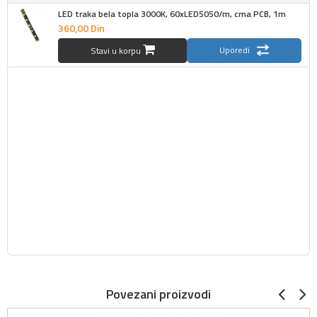
LED traka bela topla 3000K, 60xLED5050/m, crna PCB, 1m
360,
00
Din
Uporedi
Stavi u korpu
Povezani proizvodi