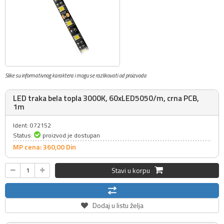
Slike su informativnog karaktera i mogu se razlikovati od proizvoda
LED traka bela topla 3000K, 60xLED5050/m, crna PCB,
1m
Ident: 072152
Status:
proizvod je dostupan
MP cena: 360,
00
Din
Stavi u korpu
Dodaj u listu želja