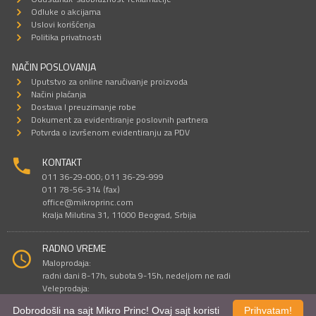
Odluke o akcijama
Uslovi korišćenja
Politika privatnosti
NAČIN POSLOVANJA
Uputstvo za online naručivanje proizvoda
Načini plaćanja
Dostava I preuzimanje robe
Dokument za evidentiranje poslovnih partnera
Potvrda o izvršenom evidentiranju za PDV
KONTAKT
011 36-29-000; 011 36-29-999
011 78-56-314 (fax)
office@mikroprinc.com
Kralja Milutina 31, 11000 Beograd, Srbija
RADNO VREME
Maloprodaja:
radni dani 8-17h, subota 9-15h, nedeljom ne radi
Veleprodaja:
radni dani 9-16h, subotom i nedeljom ne radi
Dobrodošli na sajt Mikro Princ! Ovaj sajt koristi
Prihvatam!