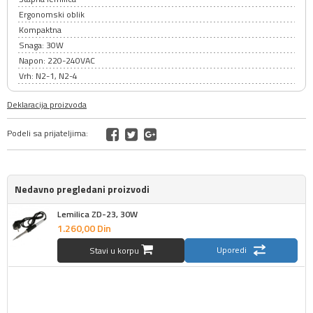
Ergonomski oblik
Kompaktna
Snaga: 30W
Napon: 220-240VAC
Vrh: N2-1, N2-4
Deklaracija proizvoda
Podeli sa prijateljima:
Nedavno pregledani proizvodi
Lemilica ZD-23, 30W
1.260,
00
Din
Uporedi
Stavi u korpu