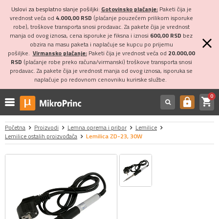
Uslovi za besplatno slanje pošiljki:
Gotovinsko plaćanje:
Paketi čija je
vrednost veća od
4.000,00 RSD
(plaćanje pouzećem prilikom isporuke
robe), troškove transporta snosi prodavac. Za pakete čija je vrednost
manja od ovog iznosa, cena isporuke je fiksna i iznosi
600,00 RSD
bez
obzira na masu paketa i naplaćuje se kupcu po prijemu
pošiljke.
Virmansko plaćanje:
Paketi čija je vrednost veća od
20.000,00
RSD
(plaćanje robe preko računa/virmanski) troškove transporta snosi
prodavac. Za pakete čija je vrednost manja od ovog iznosa, isporuka se
naplaćuje po redovnom cenovniku kurirske službe.
0
shopping_cart
https
Početna
Proizvodi
Lemna oprema i pribor
Lemilice
Lemilice ostalih proizvođača
Lemilica ZD-23, 30W