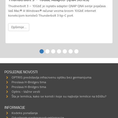
Thudnerbolt 3 – 10GbE je isplativ adapter QNAP QNA serije pojačava
Vaš Mac® ili Windows® računar veoma brzom 10GbE internet
konekcijom koristeći Thunderbolt 3 tip-C port.
Opširnije...
POSLEDNJE NOVOSTI
OPTRIS predstavlja infracrvenu optiku bez germanijuma
Proslava H-Bridges tima
Proslava H-Bridges tima
Optris - Važne vesti
Šta je lemilica, kako se koristi i koje su najbolje lemilice na tržištu?
INFORMACIJE
Kodeks ponašanja
Odustanak-saobraznost-reklamacije