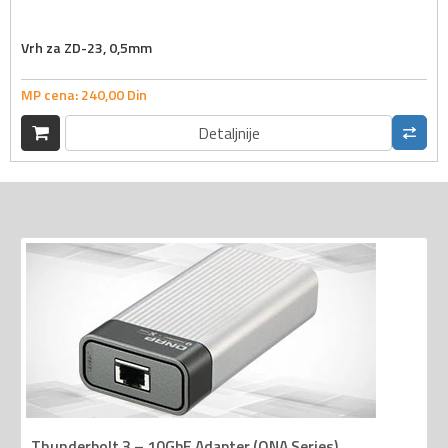
Vrh za ZD-23, 0,5mm
MP cena:
240,
00
Din
Detaljnije
Thunderbolt 3 – 10GbE Adapter (QNA Series)