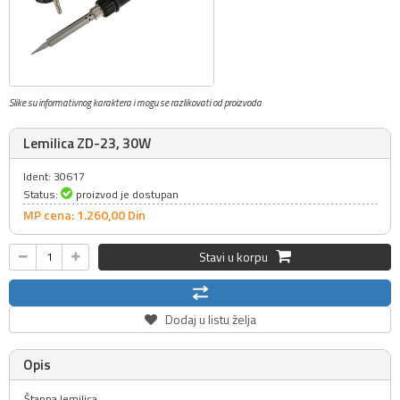
Slike su informativnog karaktera i mogu se razlikovati od proizvoda
Lemilica ZD-23, 30W
Ident: 30617
Status:
proizvod je dostupan
MP cena: 1.260,
00
Din
Stavi u korpu
Dodaj u listu želja
Opis
Štapna lemilica